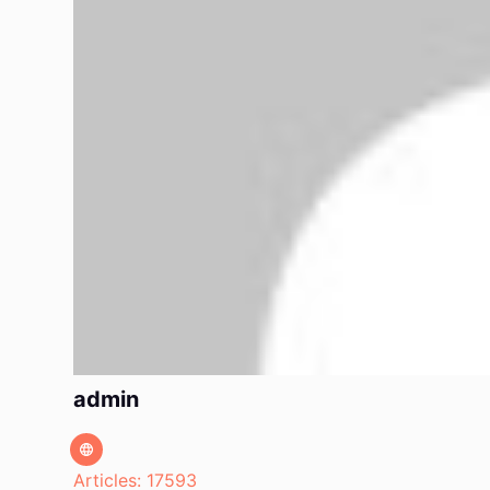
admin
Articles: 17593