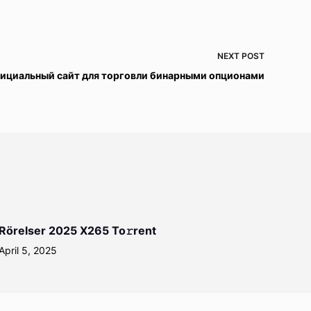
NEXT
POST
фициальный сайт для торговли бинарными опционами
Rörelser 2025 X265 To𝚛rent
April 5, 2025