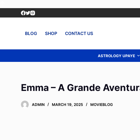
S
k
i
p
BLOG
SHOP
CONTACT US
t
o
c
ASTROLOGY UPAYE
o
n
t
Emma – A Grande Aventura
e
n
t
ADMIN
MARCH 19, 2025
MOVIEBLOG