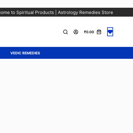
ome to Spiritual Products | Astrology Remedies Store
₹
0.00
A
VEDIC REMEDIES