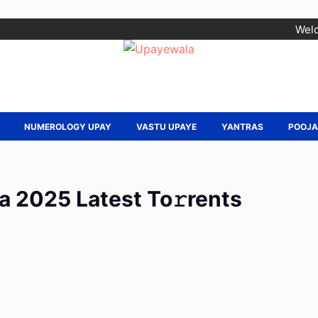
Welc
NUMEROLOGY UPAY
VASTU UPAYE
YANTRAS
POOJ
 2025 Latest To𝚛rents