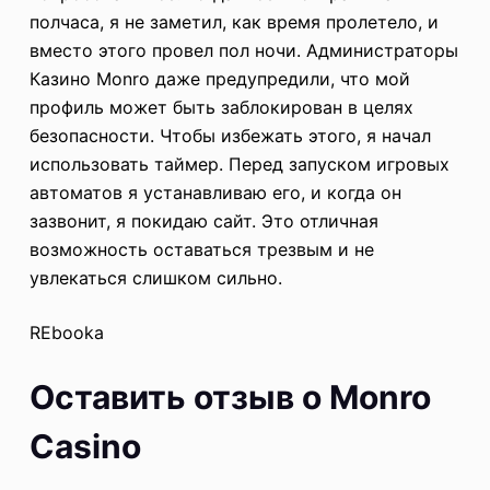
полчаса, я не заметил, как время пролетело, и
вместо этого провел пол ночи. Администраторы
Казино Monro даже предупредили, что мой
профиль может быть заблокирован в целях
безопасности. Чтобы избежать этого, я начал
использовать таймер. Перед запуском игровых
автоматов я устанавливаю его, и когда он
зазвонит, я покидаю сайт. Это отличная
возможность оставаться трезвым и не
увлекаться слишком сильно.
REbooka
Оставить отзыв о Monro
Casino