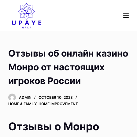
S
k
i
p
t
o
Отзывы об онлайн казино
c
o
Монро от настоящих
n
игроков России
t
e
n
ADMIN
OCTOBER 10, 2023
t
HOME & FAMILY, HOME IMPROVEMENT
Отзывы о Монро