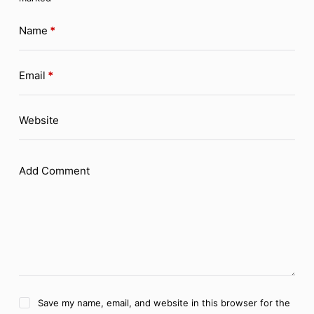
Name
*
Email
*
Website
Add Comment
Save my name, email, and website in this browser for the