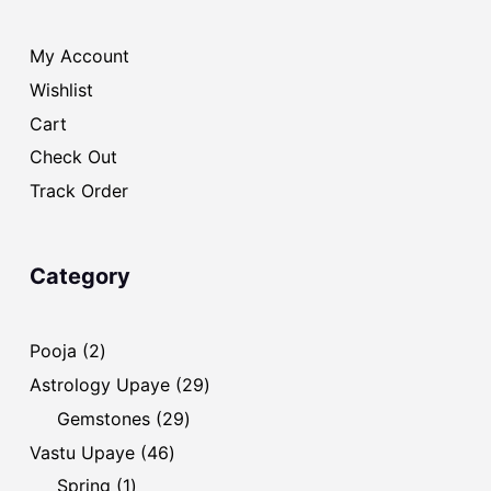
My Account
Wishlist
Cart
Check Out
Track Order
Category
2
Pooja
2
products
29
Astrology Upaye
29
products
29
Gemstones
29
products
46
Vastu Upaye
46
products
1
Spring
1