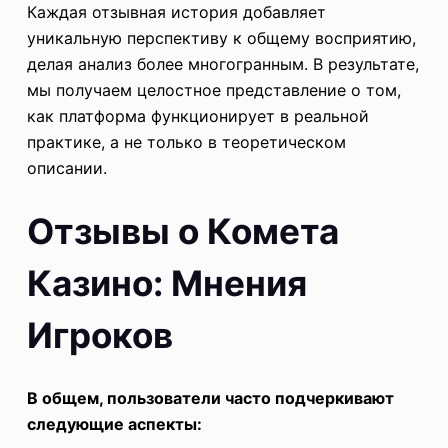
Каждая отзывная история добавляет
уникальную перспективу к общему восприятию,
делая анализ более многогранным. В результате,
мы получаем целостное представление о том,
как платформа функционирует в реальной
практике, а не только в теоретическом
описании.
Отзывы о Комета
Казино: Мнения
Игроков
В общем, пользователи часто подчеркивают
следующие аспекты: