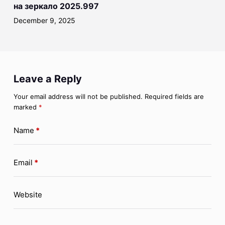
на зеркало 2025.997
December 9, 2025
Leave a Reply
Your email address will not be published.
Required fields are
marked
*
Name
*
Email
*
Website