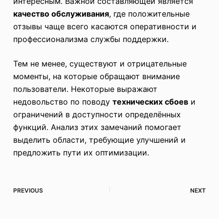
интересным. Важной составляющей является
качество обслуживания
, где положительные
отзывы чаще всего касаются оперативности и
профессионализма службы поддержки.
Тем не менее, существуют и отрицательные
моменты, на которые обращают внимание
пользователи. Некоторые выражают
недовольство по поводу
технических сбоев
и
ограничений в доступности определённых
функций. Анализ этих замечаний помогает
выделить области, требующие улучшений и
предложить пути их оптимизации.
PREVIOUS
NEXT