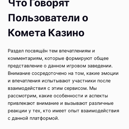
Что Говорят
Пользователи о
Комета Казино
Раздел посвящён тем впечатлениям и
комментариям, которые формируют общее
представление о данном игровом заведении.
Внимание сосредоточено на том, какие эмоции
и впечатления испытывают участники после
взаимодействия с этим сервисом. Мы
рассмотрим, какие особенности и аспекты
привлекают внимание и вызывают различные
реакции у тех, кто имеет опыт взаимодействия
с данной платформой.