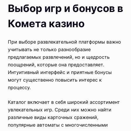
Выбор игр и бонусов в
Комета казино
При выборе развлекательной платформы важно
учитывать не только разнообразие
предлагаемых развлечений, но и щедрость
поощрений, которые она предоставляет.
Интуитивный интерфейс и приятные бонусы
могут существенно повысить интерес к
процессу.
Каталог включает в себя широкий ассортимент
увлекательных игр. Среди них можно найти
различные виды карточных сражений,
популярные автоматы с многочисленными