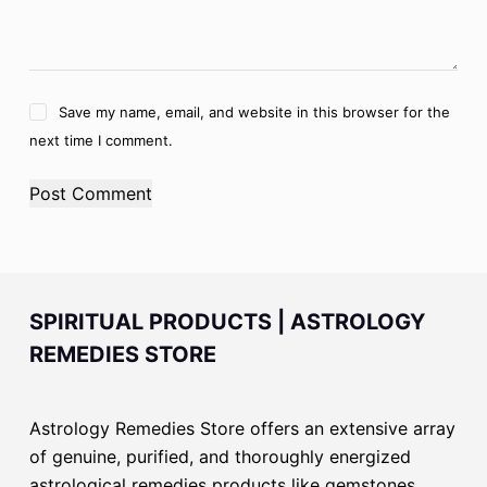
Save my name, email, and website in this browser for the
next time I comment.
Post Comment
SPIRITUAL PRODUCTS | ASTROLOGY
REMEDIES STORE
Astrology Remedies Store offers an extensive array
of genuine, purified, and thoroughly energized
astrological remedies products like gemstones,