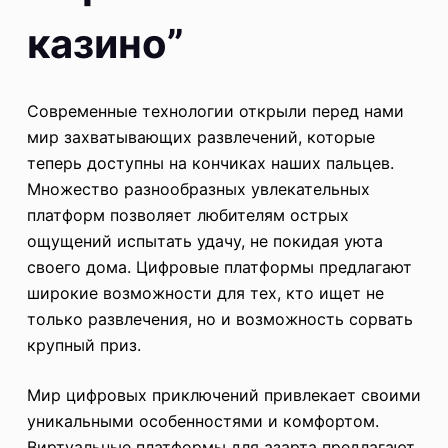
казино”
Современные технологии открыли перед нами
мир захватывающих развлечений, которые
теперь доступны на кончиках наших пальцев.
Множество разнообразных увлекательных
платформ позволяет любителям острых
ощущений испытать удачу, не покидая уюта
своего дома. Цифровые платформы предлагают
широкие возможности для тех, кто ищет не
только развлечения, но и возможность сорвать
крупный приз.
Мир цифровых приключений привлекает своими
уникальными особенностями и комфортом.
Виртуальные платформы для азарта предлагают