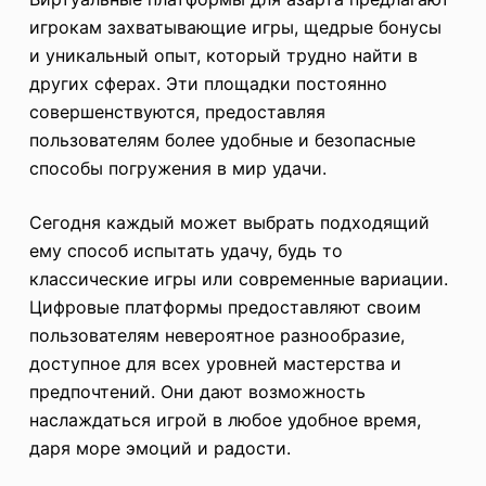
игрокам захватывающие игры, щедрые бонусы
и уникальный опыт, который трудно найти в
других сферах. Эти площадки постоянно
совершенствуются, предоставляя
пользователям более удобные и безопасные
способы погружения в мир удачи.
Сегодня каждый может выбрать подходящий
ему способ испытать удачу, будь то
классические игры или современные вариации.
Цифровые платформы предоставляют своим
пользователям невероятное разнообразие,
доступное для всех уровней мастерства и
предпочтений. Они дают возможность
наслаждаться игрой в любое удобное время,
даря море эмоций и радости.