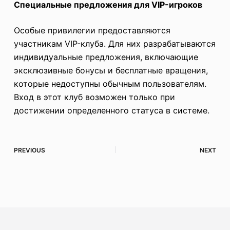
Специальные предложения для VIP-игроков
Особые привилегии предоставляются
участникам VIP-клуба. Для них разрабатываются
индивидуальные предложения, включающие
эксклюзивные бонусы и бесплатные вращения,
которые недоступны обычным пользователям.
Вход в этот клуб возможен только при
достижении определенного статуса в системе.
PREVIOUS
NEXT