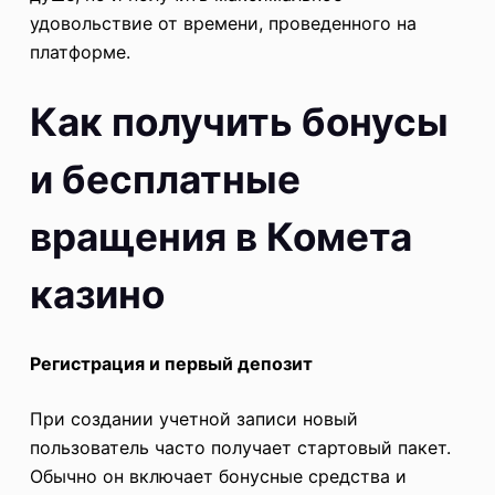
удовольствие от времени, проведенного на
платформе.
Как получить бонусы
и бесплатные
вращения в Комета
казино
Регистрация и первый депозит
При создании учетной записи новый
пользователь часто получает стартовый пакет.
Обычно он включает бонусные средства и