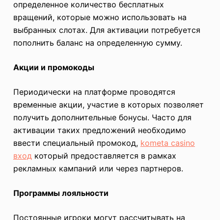
определенное количество бесплатных
вращений, которые можно использовать на
выбранных слотах. Для активации потребуется
пополнить баланс на определенную сумму.
Акции и промокоды
Периодически на платформе проводятся
временные акции, участие в которых позволяет
получить дополнительные бонусы. Часто для
активации таких предложений необходимо
ввести специальный промокод,
kometa casino
вход
который предоставляется в рамках
рекламных кампаний или через партнеров.
Программы лояльности
Постоянные игроки могут рассчитывать на