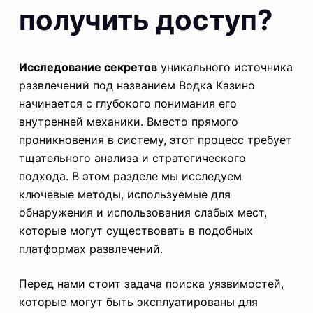
получить доступ?
Исследование секретов
уникального источника
развлечений под названием Водка Казино
начинается с глубокого понимания его
внутренней механики. Вместо прямого
проникновения в систему, этот процесс требует
тщательного анализа и стратегического
подхода. В этом разделе мы исследуем
ключевые методы, используемые для
обнаружения и использования слабых мест,
которые могут существовать в подобных
платформах развлечений.
Перед нами стоит задача поиска уязвимостей,
которые могут быть эксплуатированы для