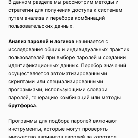
В данном разделе мы рассмотрим методы и
стратегии для получения доступа к системам
путем анализа и перебора комбинаций
пользовательских данных.
Анализ паролей и логинов
начинается с
исследования общих и индивидуальных практик
пользователей при выборе паролей и создании
идентификационных данных. Перебор значений
осуществляется автоматизированными
скриптами или специализированными
программами, использующими словари
паролей, генерацию комбинаций или методы
брутфорса
.
Программы для подбора паролей включают
инструменты, которые могут проверять
множество вариантов паролей за короткое