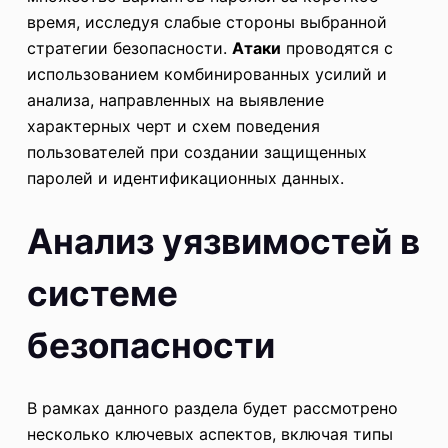
время, исследуя слабые стороны выбранной
стратегии безопасности.
Атаки
проводятся с
использованием комбинированных усилий и
анализа, направленных на выявление
характерных черт и схем поведения
пользователей при создании защищенных
паролей и идентификационных данных.
Анализ уязвимостей в
системе
безопасности
В рамках данного раздела будет рассмотрено
несколько ключевых аспектов, включая типы