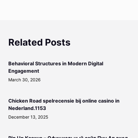
Related Posts
Behavioral Structures in Modern Digital
Engagement
March 30, 2026
Chicken Road spelrecensie bij online casino in
Nederland.1153
December 13, 2025
Pin Up Казино – Официальный сайт Пин Ап вход