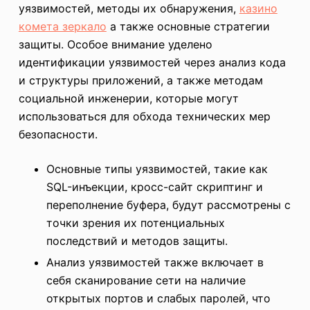
уязвимостей, методы их обнаружения,
казино
комета зеркало
а также основные стратегии
защиты. Особое внимание уделено
идентификации уязвимостей через анализ кода
и структуры приложений, а также методам
социальной инженерии, которые могут
использоваться для обхода технических мер
безопасности.
Основные типы уязвимостей, такие как
SQL-инъекции, кросс-сайт скриптинг и
переполнение буфера, будут рассмотрены с
точки зрения их потенциальных
последствий и методов защиты.
Анализ уязвимостей также включает в
себя сканирование сети на наличие
открытых портов и слабых паролей, что