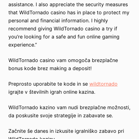
assistance. I also appreciate the security measures
that WildTornado casino has in place to protect my
personal and financial information. I highly
recommend giving WildTornado casino a try if
you’re looking for a safe and fun online gaming
experience.”
WildTornado casino vam omogoča brezplačne
bonus kode brez making a deposit!
Preprosto uporabite te kode in se
wildtornado
igrajte v številnih igrah online kazina.
WildTornado kazino vam nudi brezplačne možnosti,
da poskusite svoje strategije in zabavate se.
Začnite še danes in izkusite igralniško zabavo pri
WildTornado kazinu.