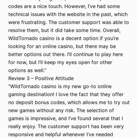
codes are a nice touch. However, I’ve had some
technical issues with the website in the past, which
were frustrating. The customer support was able to
resolve them, but it did take some time. Overall,
WildTornado casino is a decent option if you’re
looking for an online casino, but there may be
better options out there. I’ll continue to play here
for now, but I’ll keep my eyes open for other
options as well.”
Review 3 – Positive Attitude
“WildTornado casino is my new go-to online
gaming destination! I love the fact that they offer
no deposit bonus codes, which allows me to try out
new games without any risk. The selection of
games is impressive, and I’ve found several that I
really enjoy. The customer support has been very
responsive and helpful whenever I’ve needed