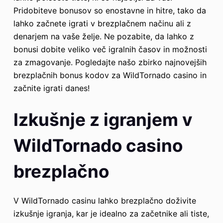
Pridobiteve bonusov so enostavne in hitre, tako da
lahko začnete igrati v brezplačnem načinu ali z
denarjem na vaše želje. Ne pozabite, da lahko z
bonusi dobite veliko več igralnih časov in možnosti
za zmagovanje. Pogledajte našo zbirko najnovejših
brezplačnih bonus kodov za WildTornado casino in
začnite igrati danes!
Izkušnje z igranjem v
WildTornado casino
brezplačno
V WildTornado casinu lahko brezplačno doživite
izkušnje igranja, kar je idealno za začetnike ali tiste,