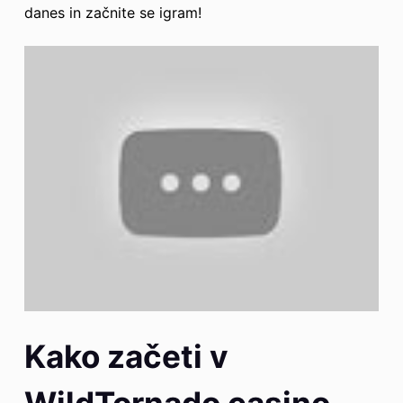
danes in začnite se igram!
Kako začeti v