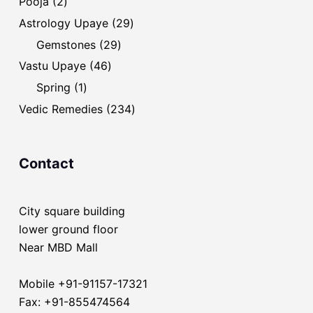
2
Pooja
2
products
29
Astrology Upaye
29
products
29
Gemstones
29
products
46
Vastu Upaye
46
products
1
Spring
1
product
234
Vedic Remedies
234
products
Contact
City square building
lower ground floor
Near MBD Mall
Mobile +91-91157-17321
Fax: +91-855474564