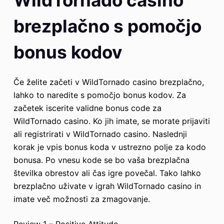
WildTornado casino
brezplačno s pomočjo
bonus kodov
Če želite začeti v WildTornado casino brezplačno,
lahko to naredite s pomočjo bonus kodov. Za
začetek iscerite validne bonus code za
WildTornado casino. Ko jih imate, se morate prijaviti
ali registrirati v WildTornado casino. Naslednji
korak je vpis bonus koda v ustrezno polje za kodo
bonusa. Po vnesu kode se bo vaša brezplačna
številka obrestov ali čas igre povečal. Tako lahko
brezplačno uživate v igrah WildTornado casino in
imate več možnosti za zmagovanje.
Review 1 – Positive Attitude