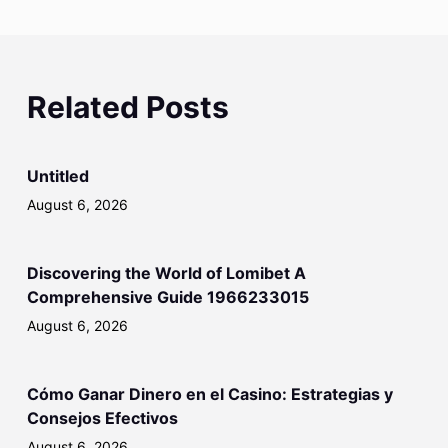
Related Posts
Untitled
August 6, 2026
Discovering the World of Lomibet A
Comprehensive Guide 1966233015
August 6, 2026
Cómo Ganar Dinero en el Casino: Estrategias y
Consejos Efectivos
August 6, 2026