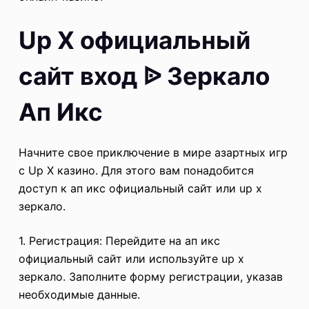
Up X официальный
сайт вход ᐉ Зеркало
Ап Икс
Начните свое приключение в мире азартных игр
с Up Х казино. Для этого вам понадобится
доступ к ап икс официальный сайт или up x
зеркало.
1. Регистрация: Перейдите на ап икс
официальный сайт или используйте up x
зеркало. Заполните форму регистрации, указав
необходимые данные.