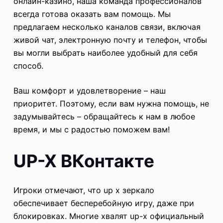
онлайн-казино, наша команда профессионалов
всегда готова оказать вам помощь. Мы
предлагаем несколько каналов связи, включая
живой чат, электронную почту и телефон, чтобы
вы могли выбрать наиболее удобный для себя
способ.
Ваш комфорт и удовлетворение – наш
приоритет. Поэтому, если вам нужна помощь, не
задумывайтесь – обращайтесь к нам в любое
время, и мы с радостью поможем вам!
UP-X ВКонтакте
Игроки отмечают, что up x зеркало
обеспечивает бесперебойную игру, даже при
блокировках. Многие хвалят up-x официальный