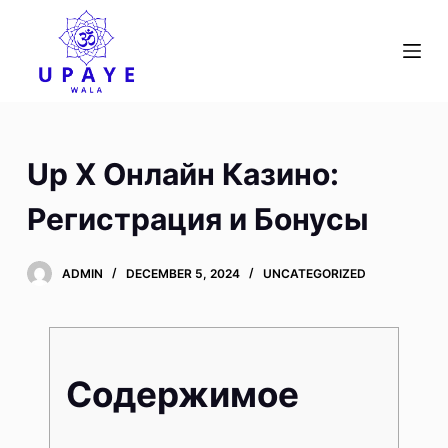
S
k
i
p
t
o
Up X Онлайн Казино:
c
o
Регистрация и Бонусы
n
t
ADMIN
DECEMBER 5, 2024
UNCATEGORIZED
e
n
t
Содержимое