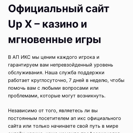
Официальный сайт
Up X – казино и
мгновенные игры
В АП ИКС мы ценим каждого игрока и
гарантируем вам непревзойденный уровень
обслуживания. Наша служба поддержки
работает круглосуточно, 7 дней в неделю, чтобы
помочь вам с любыми вопросами или
проблемами, которые могут возникнуть.
Независимо от того, являетесь ли вы
постоянным посетителем ап икс официального
сайта или только начинаете свой путь в мире