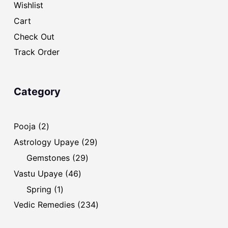
Wishlist
Cart
Check Out
Track Order
Category
2
Pooja
2
products
29
Astrology Upaye
29
products
29
Gemstones
29
products
46
Vastu Upaye
46
products
1
Spring
1
product
234
Vedic Remedies
234
products