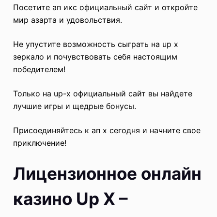
Посетите ап икс официальный сайт и откройте
мир азарта и удовольствия.
Не упустите возможность сыграть на up x
зеркало и почувствовать себя настоящим
победителем!
Только на up-x официальный сайт вы найдете
лучшие игры и щедрые бонусы.
Присоединяйтесь к ап х сегодня и начните свое
приключение!
Лицензионное онлайн
казино Up X –