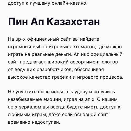
доступ к лучшему онлайн-казино.
Пин Ап Казахстан
На up-x официальный сайт вы найдете
огромный выбор игровых автоматов, где можно
играть на реальные деньги. Ап икс официальный
сайт предлагает широкий ассортимент слотов
от ведущих разработчиков, обеспечивая
высокое качество графики и игрового процесса.
Не упустите шанс испытать удачу и получить
незабываемые эмоции, играя на ап х. С нашим
up x зеркалом вы всегда будете иметь доступ к
любимым играм, даже если основной сайт
временно недоступен.