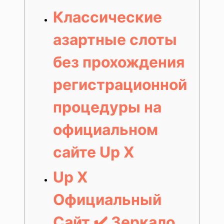
Классические
азартные слоты
без прохождения
регистрационной
процедуры на
официальном
сайте Up X
Up X
Официальный
Сайт ✔️ Зеркало