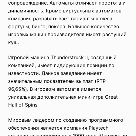
сопровождение. Автоматы отличает простота и
динамичность. Кроме виртуальных автоматов,
компания разрабатывает варианты колеса
фортуны, бинго, покера. Большое количество
игровых машин производителя имеет растущий
куш.
Игровой машина Thunderstruck II, созданный
компанией, имеет лидирующие позиции по
известности. Данное заведение имеет
значительным показателем выплат (RTP –
96,65%). В игровом автомате имеется
уникальная дополнительная мини-игра Great
Hall of Spins.
Мировым лидером по созданию программного
обеспечения является компания Playtech,
которая функционирует с 1999 года. Множество