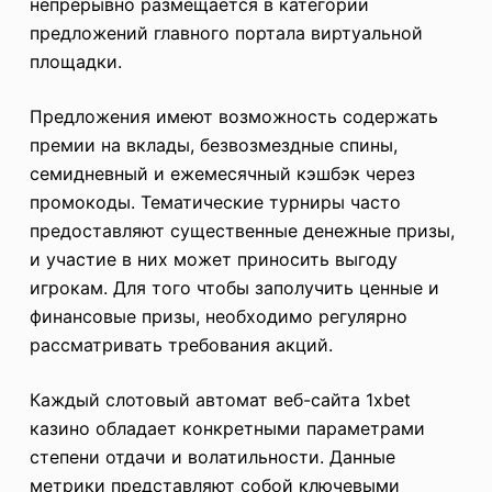
непрерывно размещается в категории
предложений главного портала виртуальной
площадки.
Предложения имеют возможность содержать
премии на вклады, безвозмездные спины,
семидневный и ежемесячный кэшбэк через
промокоды. Тематические турниры часто
предоставляют существенные денежные призы,
и участие в них может приносить выгоду
игрокам. Для того чтобы заполучить ценные и
финансовые призы, необходимо регулярно
рассматривать требования акций.
Каждый слотовый автомат веб-сайта 1xbet
казино обладает конкретными параметрами
степени отдачи и волатильности. Данные
метрики представляют собой ключевыми