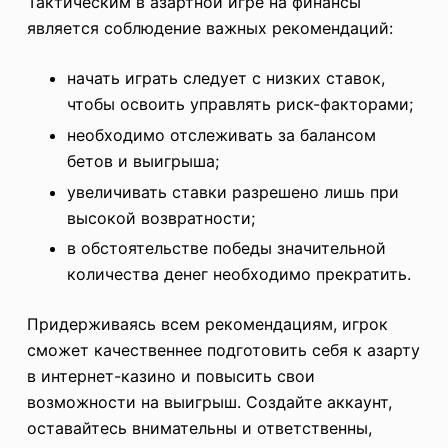
Тактическим в азартной игре на финансы
является соблюдение важных рекомендаций:
начать играть следует с низких ставок,
чтобы освоить управлять риск-факторами;
необходимо отслеживать за балансом
бетов и выигрыша;
увеличивать ставки разрешено лишь при
высокой возвратности;
в обстоятельстве победы значительной
количества денег необходимо прекратить.
Придерживаясь всем рекомендациям, игрок
сможет качественнее подготовить себя к азарту
в интернет-казино и повысить свои
возможности на выигрыш. Создайте аккаунт,
оставайтесь внимательны и ответственны,