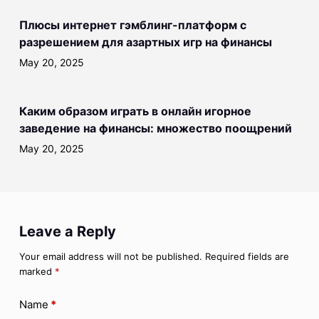
Плюсы интернет гэмблинг-платформ с
разрешением для азартных игр на финансы
May 20, 2025
Каким образом играть в онлайн игорное
заведение на финансы: множество поощрений
May 20, 2025
Leave a Reply
Your email address will not be published.
Required fields are
marked
*
Name
*