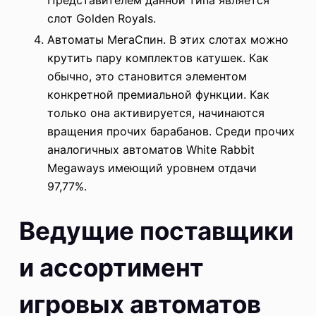
слот Golden Royals.
Автоматы МегаСпин. В этих слотах можно
крутить пару комплектов катушек. Как
обычно, это становится элементом
конкретной премиальной функции. Как
только она активируется, начинаются
вращения прочих барабанов. Среди прочих
аналогичных автоматов White Rabbit
Megaways имеющий уровнем отдачи
97,77%.
Ведущие поставщики
и ассортимент
игровых автоматов