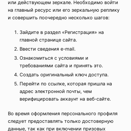
или действующем зеркале. Необходимо войти
на главный ресурс или его зеркальную реплику
и совершить поочередно несколько шагов:
Зайдите в раздел «Регистрация» на
главной странице сайта.
Ввести сведения e-mail.
Ознакомиться с условиями и
требованиями сайта и принять это.
Создать оригинальный ключ доступа.
Перейти по ссылке, которая пришла на
адрес электронной почты, чем
верифицировать аккаунт на веб-сайте.
Во время оформления персонального профиля
следует предоставлять только достоверную
данные, так как при включении призовых