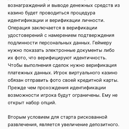
вознаграждений и выводе денежных средств из
казино будет проводиться процедура
идентификации и верификации личности.
Операция заключается в верификации
удостоверений с намерением подтверждения
подлинности персональных данных. Геймеру
нужно показать электронные документы либо
их фото, что верифицируют идентичность.
Чтобы выполнения сделок нужно верификация
платежных данных. Игрок виртуального казино
обязан отправить фото своей кредитной карты.
Прежде чем прохождения идентификации
возможности игрока будут ограничены. Ему не
открыт набор опций.
Вторым условием для старта рискованной
развлечения, является увеличение депозитного.