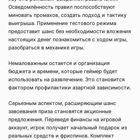
Осведомлённость правил поспособствуют
миновать промахов, создать подход и тактику
выигрыша. Применение тестового режима
предоставит шанс без необходимости вложения
настоящих денег познакомиться с ходом игры,
разобраться в механике игры.
Немаловажным остается и организация
бюджета и времени, которые геймер будет
использовать на развлечение. Это становится
фактором профилактики азартной зависимости.
Серьезным аспектом, расширяющим шанс
завоевания приза становятся акционные
предложения. Переведя финансы на игровой
аккаунт, игрок получает начальный подарок из
реальных средств и фриспинов. Комплект