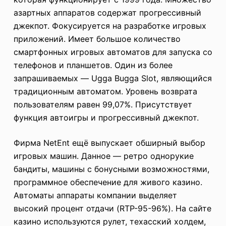
азартных аппаратов содержат прогрессивный
джекпот. Фокусируется на разработке игровых
приложений. Имеет большое количество
смартфонных игровых автоматов для запуска со
телефонов и планшетов. Один из более
запрашиваемых — Ugga Bugga Slot, являющийся
традиционным автоматом. Уровень возврата
пользователям равен 99,07%. Присутствует
функция автоигры и прогрессивный джекпот.
Фирма NetEnt ещё выпускает обширный выбор
игровых машин. Данное — ретро однорукие
бандиты, машины с бонусными возможностями,
программное обеспечение для живого казино.
Автоматы аппараты компании выделяет
высокий процент отдачи (RTP-95-96%). На сайте
казино используются рулет, техасский холдем,