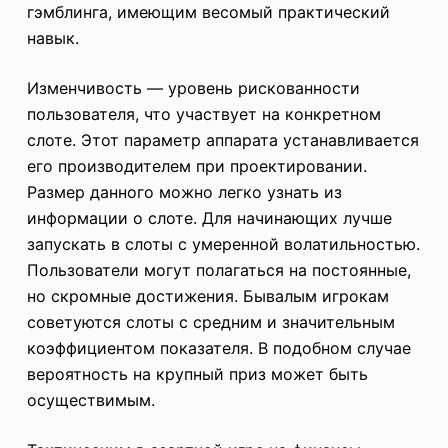
гэмблинга, имеющим весомый практический
навык.
Изменчивость — уровень рискованности
пользователя, что участвует на конкретном
слоте. Этот параметр аппарата устанавливается
его производителем при проектировании.
Размер данного можно легко узнать из
информации о слоте. Для начинающих лучше
запускать в слоты с умеренной волатильностью.
Пользователи могут полагаться на постоянные,
но скромные достижения. Бывалым игрокам
советуются слоты с средним и значительным
коэффициентом показателя. В подобном случае
вероятность на крупный приз может быть
осуществимым.