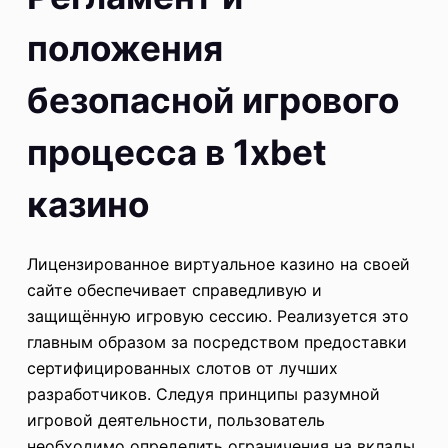
положения
безопасной игрового
процесса в 1xbet
казино
Лицензированное виртуальное казино на своей
сайте обеспечивает справедливую и
защищённую игровую сессию. Реализуется это
главным образом за посредством предоставки
сертифицированных слотов от лучших
разработчиков. Следуя принципы разумной
игровой деятельности, пользователь
необходимо определить ограничения на вклады,