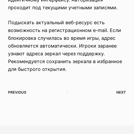
проходит под текущими учетными записями.
Подыскать актуальный веб-ресурс есть
возможность на регистрационном e-mail. Если
блокировка случилась во время игры, адрес
обновляется автоматически. Игроки заранее
узнают адреса зеркал через поддержку.
Рекомендуется сохранить зеркала в избранное
для быстрого открытия.
PREVIOUS
NEXT