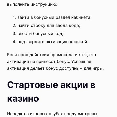
выполнить инструкцию:
зайти в бонусный раздел кабинета;
найти строку для ввода кода;
внести бонусный код;
подтвердить активацию кнопкой.
Если срок действия промокода истек, его
активация не принесет бонус. Успешная
активация делает бонус доступным для игры.
Стартовые акции в
казино
Нередко в игровых клубах предусмотрены