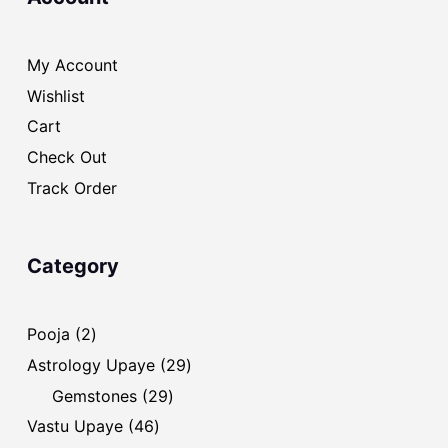
My Account
Wishlist
Cart
Check Out
Track Order
Category
2
Pooja
2
products
29
Astrology Upaye
29
products
29
Gemstones
29
products
46
Vastu Upaye
46