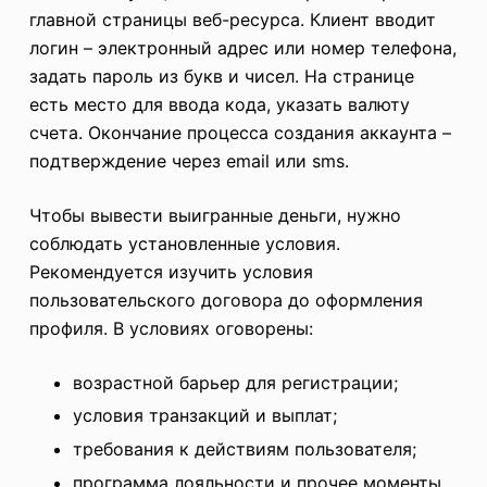
главной страницы веб-ресурса. Клиент вводит
логин – электронный адрес или номер телефона,
задать пароль из букв и чисел. На странице
есть место для ввода кода, указать валюту
счета. Окончание процесса создания аккаунта –
подтверждение через email или sms.
Чтобы вывести выигранные деньги, нужно
соблюдать установленные условия.
Рекомендуется изучить условия
пользовательского договора до оформления
профиля. В условиях оговорены:
возрастной барьер для регистрации;
условия транзакций и выплат;
требования к действиям пользователя;
программа лояльности и прочее моменты.