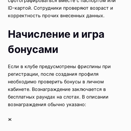
сфотографироваться вместе с паспортом или
ID-картой. Сотрудники проверяют возраст и
корректность прочих внесенных данных.
Начисление и игра
бонусами
Если в клубе предусмотрены фриспины при
регистрации, после создания профиля
необходимо проверить бонусы в личном
кабинете. Вознаграждение заключается в
бесплатных раундах на слотах. В описании
вознаграждения обычно указано:
ж