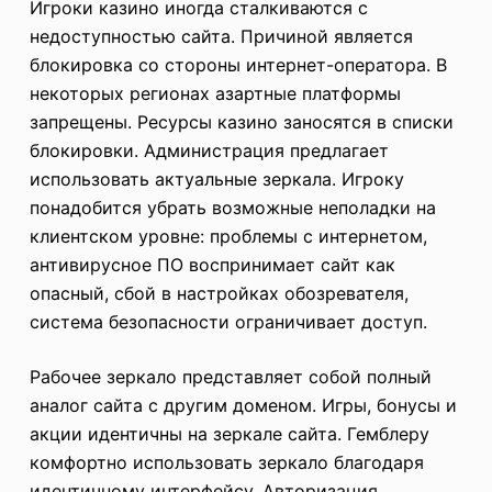
Игроки казино иногда сталкиваются с
недоступностью сайта. Причиной является
блокировка со стороны интернет-оператора. В
некоторых регионах азартные платформы
запрещены. Ресурсы казино заносятся в списки
блокировки. Администрация предлагает
использовать актуальные зеркала. Игроку
понадобится убрать возможные неполадки на
клиентском уровне: проблемы с интернетом,
антивирусное ПО воспринимает сайт как
опасный, сбой в настройках обозревателя,
система безопасности ограничивает доступ.
Рабочее зеркало представляет собой полный
аналог сайта с другим доменом. Игры, бонусы и
акции идентичны на зеркале сайта. Гемблеру
комфортно использовать зеркало благодаря
идентичному интерфейсу. Авторизация