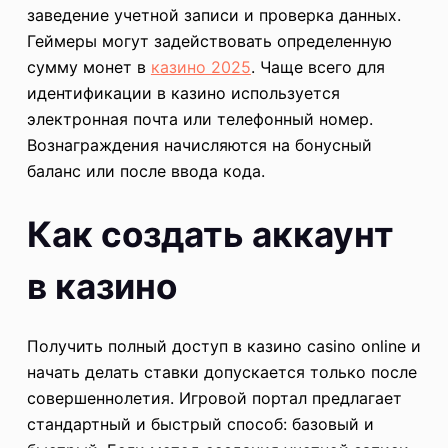
заведение учетной записи и проверка данных.
Геймеры могут задействовать определенную
сумму монет в
казино 2025
. Чаще всего для
идентификации в казино используется
электронная почта или телефонный номер.
Вознаграждения начисляются на бонусный
баланс или после ввода кода.
Как создать аккаунт
в казино
Получить полный доступ в казино casino online и
начать делать ставки допускается только после
совершеннолетия. Игровой портал предлагает
стандартный и быстрый способ: базовый и