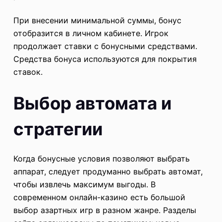
При внесении минимальной суммы, бонус
отобразится в личном кабинете. Игрок
продолжает ставки с бонусными средствами.
Средства бонуса используются для покрытия
ставок.
Выбор автомата и
стратегии
Когда бонусные условия позволяют выбрать
аппарат, следует продуманно выбрать автомат,
чтобы извлечь максимум выгоды. В
современном онлайн-казино есть большой
выбор азартных игр в разном жанре. Разделы