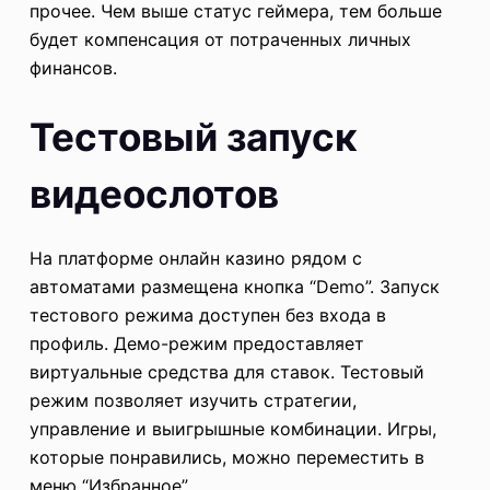
прочее. Чем выше статус геймера, тем больше
будет компенсация от потраченных личных
финансов.
Тестовый запуск
видеослотов
На платформе онлайн казино рядом с
автоматами размещена кнопка “Demo”. Запуск
тестового режима доступен без входа в
профиль. Демо-режим предоставляет
виртуальные средства для ставок. Тестовый
режим позволяет изучить стратегии,
управление и выигрышные комбинации. Игры,
которые понравились, можно переместить в
меню “Избранное”.