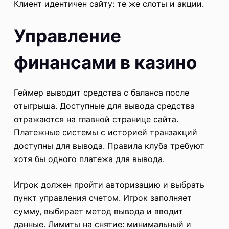
Клиент идентичен сайту: те же слоты и акции.
Управление
финансами в казино
Геймер выводит средства с баланса после
отыгрыша. Доступные для вывода средства
отражаются на главной странице сайта.
Платежные системы с историей транзакций
доступны для вывода. Правила клуба требуют
хотя бы одного платежа для вывода.
Игрок должен пройти авторизацию и выбрать
пункт управления счетом. Игрок заполняет
сумму, выбирает метод вывода и вводит
данные. Лимиты на снятие: минимальный и