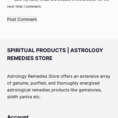
next time I comment.
Post Comment
SPIRITUAL PRODUCTS | ASTROLOGY
REMEDIES STORE
Astrology Remedies Store offers an extensive array
of genuine, purified, and thoroughly energized
astrological remedies products like gemstones,
siddh yantra etc.
Account