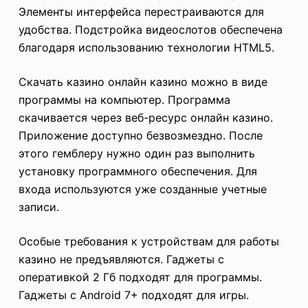
Элементы интерфейса перестраиваются для
удобства. Подстройка видеослотов обеспечена
благодаря использованию технологии HTML5.
Скачать казино онлайн казино можно в виде
программы на компьютер. Программа
скачивается через веб-ресурс онлайн казино.
Приложение доступно безвозмездно. После
этого гемблеру нужно один раз выполнить
установку программного обеспечения. Для
входа используются уже созданные учетные
записи.
Особые требования к устройствам для работы
казино не предъявляются. Гаджеты с
оперативкой 2 Гб подходят для программы.
Гаджеты с Android 7+ подходят для игры.