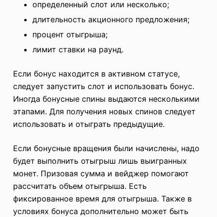
определенный слот или несколько;
длительность акционного предложения;
процент отыгрыша;
лимит ставки на раунд.
Если бонус находится в активном статусе,
следует запустить слот и использовать бонус.
Иногда бонусные спины выдаются несколькими
этапами. Для получения новых спинов следует
использовать и отыграть предыдущие.
Если бонусные вращения были начислены, надо
будет выполнить отыгрыш лишь выигранных
монет. Призовая сумма и вейджер помогают
рассчитать объем отыгрыша. Есть
фиксированное время для отыгрыша. Также в
условиях бонуса дополнительно может быть