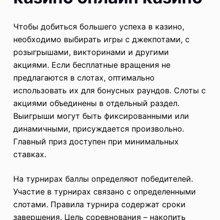
Чтобы добиться большего успеха в казино,
необходимо выбирать игры с джекпотами, с
розыгрышами, викторинами и другими
акциями. Если бесплатные вращения не
предлагаются в слотах, оптимально
использовать их для бонусных раундов. Слоты с
акциями объединены в отдельный раздел.
Выигрыши могут быть фиксированными или
динамичными, присуждается произвольно.
Главный приз доступен при минимальных
ставках.
На турнирах баллы определяют победителей.
Участие в турнирах связано с определенными
слотами. Правила турнира содержат сроки
завершения. Цель соревнования – накопить