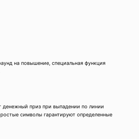
раунд на повышение, специальная функция
.
т денежный приз при выпадении по линии
 Простые символы гарантируют определенные