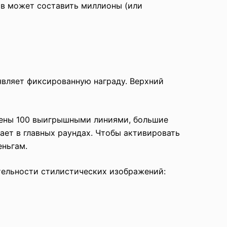
ов может составить миллионы (или
являет фиксированную награду. Верхний
ащены 100 выигрышными линиями, большие
ает в главных раундах. Чтобы активировать
еньгам.
тельности стилистических изображений: