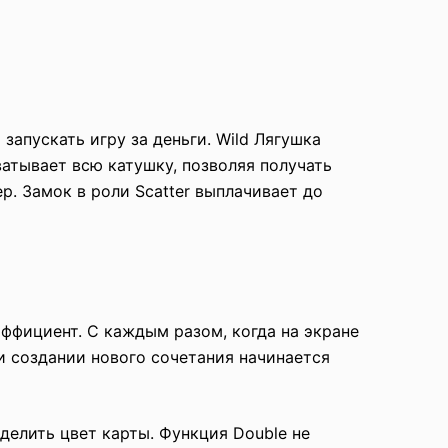
апускать игру за деньги. Wild Лягушка
ватывает всю катушку, позволяя получать
р. Замок в роли Scatter выплачивает до
ффициент. С каждым разом, когда на экране
и создании нового сочетания начинается
еделить цвет карты. Функция Double не