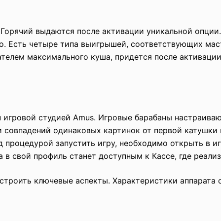
Горячий выдаются после активации уникальной опции
о. Есть четыре типа выигрышей, соответствующих маст
дателем максимального куша, придется после активации
игровой студией Amus. Игровые барабаны настраивают
 совпадений одинаковых картинок от первой катушки 
 процедурой запустить игру, необходимо открыть в иг
 в свой профиль станет доступным к Кассе, где реализ
троить ключевые аспекты. Характеристики аппарата од