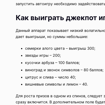
запустить автоигру необходимо задействоват
Как выиграть джекпот иг
Данный аппарат показывает низкий волатильно
дает выигрыши, но суммы небольшие:
семерки алого цвета – выигрыш 300;
звезды игры – 200;
кусочки арбуза – 100 баллов;
виноград и звонок символов – 80 баллов;
цитрус и слива – число 40;
вишневые символы и лимон – 40.
Для роста призов в одном из спинов, следует 
сразу включится. В дополнительном поле буде