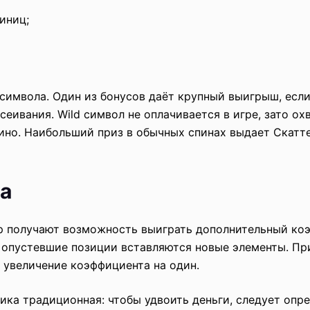
иниц;
имвола. Один из бонусов даёт крупный выигрыш, если з
еивания. Wild символ не оплачивается в игре, зато ох
ино. Наибольший приз в обычных спинах выдает Скатте
а
гр получают возможность выиграть дополнительный коэ
а опустевшие позиции вставляются новые элементы. Пр
увеличение коэффициента на один.
ника традиционная: чтобы удвоить деньги, следует опр