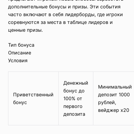
дополнительные бонусы и призы. Эти события
часто включают в себя лидерборды, где игроки
соревнуются за места в таблице лидеров и
ценные призы.
Тип бонуса
Описание
Условия
Денежный
Минимальный
бонус до
Приветственный
депозит 1000
100% от
бонус
рублей,
первого
вейджер х20
депозита