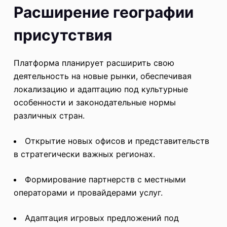
Расширение географии
присутствия
Платформа планирует расширить свою
деятельность на новые рынки, обеспечивая
локализацию и адаптацию под культурные
особенности и законодательные нормы
различных стран.
Открытие новых офисов и представительств
в стратегически важных регионах.
Формирование партнерств с местными
операторами и провайдерами услуг.
Адаптация игровых предложений под