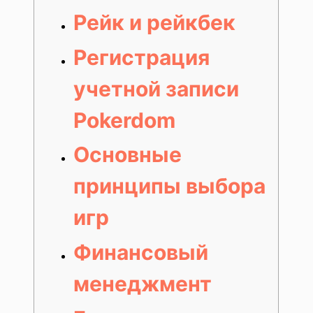
Рейк и рейкбек
Регистрация
учетной записи
Pokerdom
Основные
принципы выбора
игр
Финансовый
менеджмент