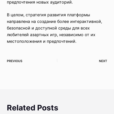
предпочтения новых аудиторий.
В целом, стратегия развития платформы
направлена на создание более интерактивной,
безопасной и доступной среды для всех
любителей азартных игр, независимо от их
местоположения и предпочтений.
PREVIOUS
NEXT
Related Posts