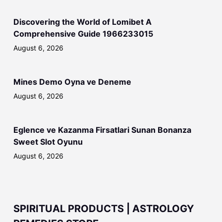
Discovering the World of Lomibet A
Comprehensive Guide 1966233015
August 6, 2026
Mines Demo Oyna ve Deneme
August 6, 2026
Eglence ve Kazanma Firsatlari Sunan Bonanza
Sweet Slot Oyunu
August 6, 2026
SPIRITUAL PRODUCTS | ASTROLOGY