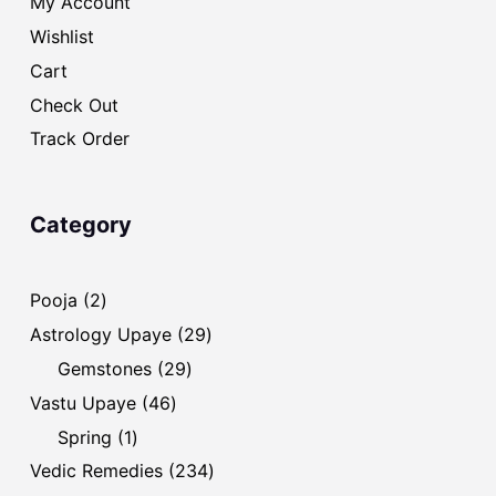
My Account
Wishlist
Cart
Check Out
Track Order
Category
2
Pooja
2
products
29
Astrology Upaye
29
products
29
Gemstones
29
products
46
Vastu Upaye
46
products
1
Spring
1
product
234
Vedic Remedies
234