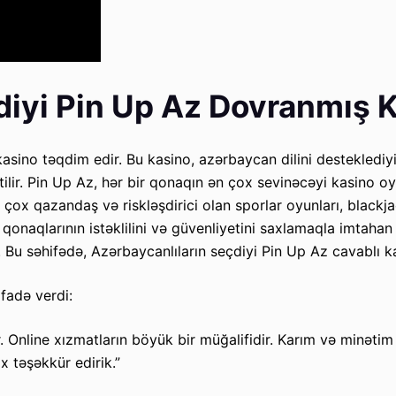
diyi Pin Up Az Dovranmış 
asino təqdim edir. Bu kasino, azərbaycan dilini desteklediy
etilir. Pin Up Az, hər bir qonaqın ən çox sevinəcəyi kasino 
çox qazandaş və riskləşdirici olan sporlar oyunları, blackjac
 qonaqlarının istəklilini və güvenliyetini saxlamaqla imtaha
. Bu səhifədə, Azərbaycanlıların seçdiyi Pin Up Az cavablı k
ifadə verdi:
. Online xızmatların böyük bir müğalifidir. Karım və minətim 
x təşəkkür edirik.”