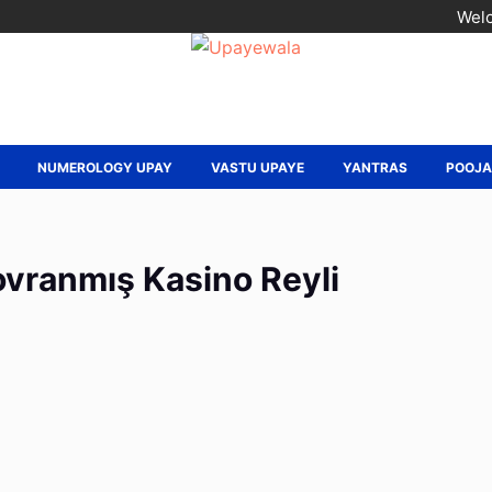
Welc
NUMEROLOGY UPAY
VASTU UPAYE
YANTRAS
POOJ
ovranmış Kasino Reyli