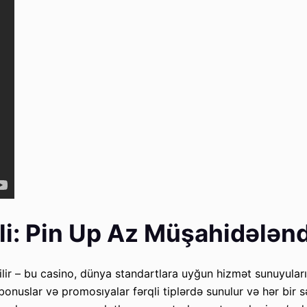
i: Pin Up Az Müşahidələndi
ir – bu casino, dünya standartlara uyğun hizmət sunuyuları i
bonuslar və promosıyalar fərqli tiplərdə sunulur və hər bir