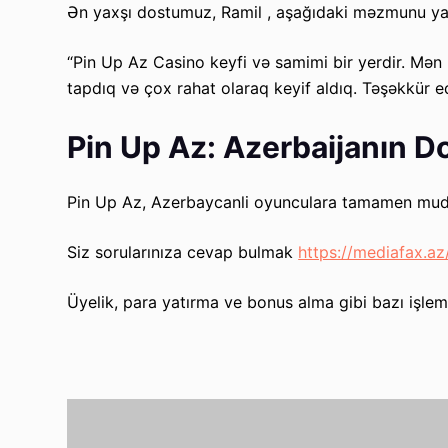
Ən yaxşı dostumuz, Ramil , aşağıdaki məzmunu yaz
“Pin Up Az Casino keyfi və samimi bir yerdir. Mən 
tapdıq və çox rahat olaraq keyif aldıq. Təşəkkür ed
Pin Up Az: Azerbaijanın D
Pin Up Az, Azerbaycanli oyunculara tamamen mudah
Siz sorularınıza cevap bulmak
https://mediafax.az
Üyelik, para yatırma ve bonus alma gibi bazı işle