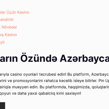
ılar Üçün Kasino
ndirilir
t Növbəsi
ış Kasino
yli
ların Özündə Azərbayca
rıyla casino oyunlari tecrubesi edin! Bu platform, Azerbayca
ini ve promosyonlarini rahatca kecelib isleye bilirler. Pin 
psiriqla mueyyen edin. Bu platformda, haqqimizda, qoluqla
oyun və daha yaxsi qabalclıq kimi saxlayın!