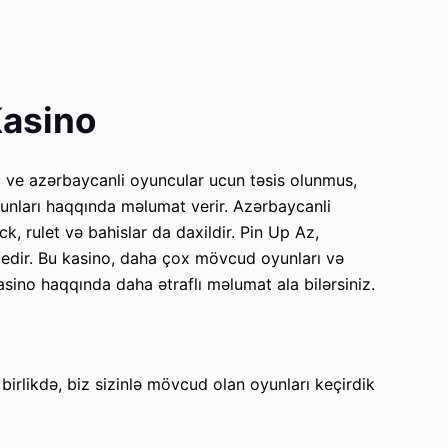
Kasino
i ve azərbaycanli oyuncular ucun təsis olunmus,
oyunları haqqında məlumat verir. Azərbaycanli
k, rulet və bahislar da daxildir. Pin Up Az,
n edir. Bu kasino, daha çox mövcud oyunları və
asino haqqında daha ətraflı məlumat ala bilərsiniz.
birlikdə, biz sizinlə mövcud olan oyunları keçirdik