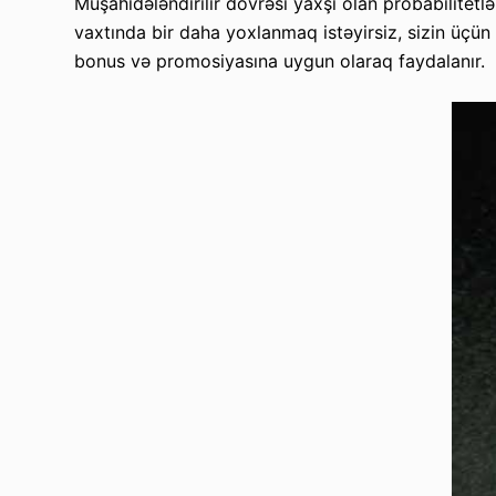
Müşahidələndirilir dövrəsi yaxşı olan probabilitetl
vaxtında bir daha yoxlanmaq istəyirsiz, sizin üçün
bonus və promosiyasına uygun olaraq faydalanır.