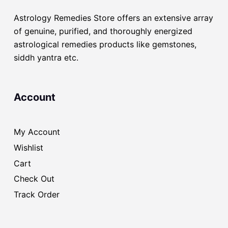
Astrology Remedies Store offers an extensive array
of genuine, purified, and thoroughly energized
astrological remedies products like gemstones,
siddh yantra etc.
Account
My Account
Wishlist
Cart
Check Out
Track Order