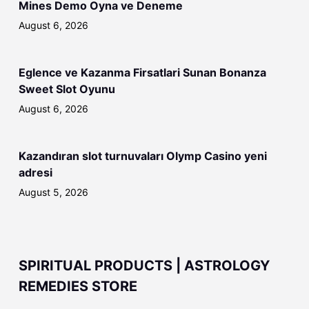
Mines Demo Oyna ve Deneme
August 6, 2026
Eglence ve Kazanma Firsatlari Sunan Bonanza
Sweet Slot Oyunu
August 6, 2026
Kazandıran slot turnuvaları Olymp Casino yeni
adresi
August 5, 2026
SPIRITUAL PRODUCTS | ASTROLOGY
REMEDIES STORE