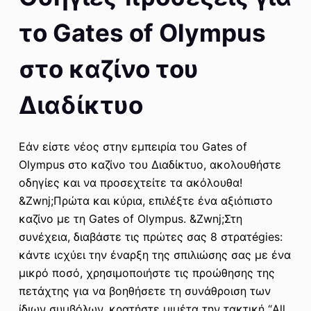
το Gates of Olympus
στο καζίνο του
Διαδίκτυο
Εάν είστε νέος στην εμπειρία του Gates of
Olympus στο καζίνο του Διαδίκτυο, ακολουθήστε
οδηγίες και να προσεχτείτε τα ακόλουθα!
&Zwnj;Πρώτα και κύρια, επιλέξτε ένα αξιόπιστο
καζίνο με τη Gates of Olympus. &Zwnj;Στη
συνέχεια, διαβάστε τις πρώτες σας 8 στρατégies:
κάντε ιсχύει την έναρξη της σπιλιώσης σας με ένα
μικρό ποσό, χρησιμοποιήστε τις προώθησης της
πετάχτης για να βοηθήσετε τη συνάθροιση των
ίδιων συμβόλων, κρατήστε μιμέτα την τακτική “All