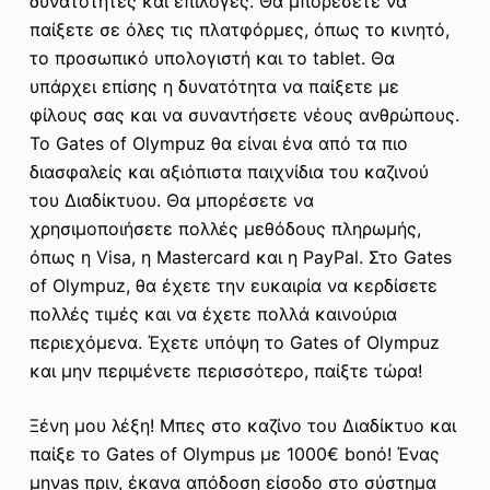
δυνατότητες και επιλογές. Θα μπορέσετε να
παίξετε σε όλες τις πλατφόρμες, όπως το κινητό,
το προσωπικό υπολογιστή και το tablet. Θα
υπάρχει επίσης η δυνατότητα να παίξετε με
φίλους σας και να συναντήσετε νέους ανθρώπους.
Το Gates of Olympuz θα είναι ένα από τα πιο
διασφαλείς και αξιόπιστα παιχνίδια του καζινού
του Διαδίκτυου. Θα μπορέσετε να
χρησιμοποιήσετε πολλές μεθόδους πληρωμής,
όπως η Visa, η Mastercard και η PayPal. Στο Gates
of Olympuz, θα έχετε την ευκαιρία να κερδίσετε
πολλές τιμές και να έχετε πολλά καινούρια
περιεχόμενα. Έχετε υπόψη το Gates of Olympuz
και μην περιμένετε περισσότερο, παίξτε τώρα!
Ξένη μου λέξη! Μπες στο καζίνο του Διαδίκτυο και
παίξε το Gates of Olympus με 1000€ bonό! Ένας
μηνas πριν, έκανα απόδοση είσοδο στο σύστημα