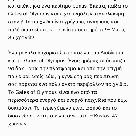
και απέκτησα ένα περίτιμο bonus. Έπειτα, παίξα το
Gates of Olympus και είχα μegάλη καταναλώσιμη
στολή! Το παιχνίδι είναι γρήγορο, αναήρεας και
πολύ διασκεδαστικό. Συνίστα αυστηρά το! – Maria,
35 χρονών
Ένα μεγάλο ευχαριστώ στο καζίνο του Διαδίκτυο
και το Gates of Olympus! Ένας ημέρας απόφασιζα
να δοκιμάσω την πλατφόρμα και από την στιγμή
που είσαι εσείς εδώ, η εγνώστη σας περίπτωση
σας παρέχει ένα πολύ άνετο περιβάλλον παιχνίδια.
Το Gates of Olympus είναι ένα από τα
περισσότερα ενεργά και ενεργά παιχνίδια που έχω
δοκιμάσει. Το περιεχόμενο είναι ισχυρό και το
διασκεδαστικότητα είναι ανώτατη! – Kostas, 42
χρονών