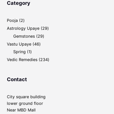
Category
2
Pooja
2
products
29
Astrology Upaye
29
products
29
Gemstones
29
products
46
Vastu Upaye
46
products
1
Spring
1
product
234
Vedic Remedies
234
products
Contact
City square building
lower ground floor
Near MBD Mall