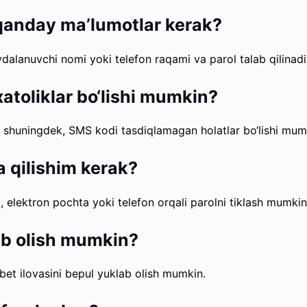
 qanday ma’lumotlar kerak?
oydalanuvchi nomi yoki telefon raqami va parol talab qilinadi
atoliklar bo‘lishi mumkin?
l, shuningdek, SMS kodi tasdiqlamagan holatlar bo‘lishi mum
 qilishim kerak?
, elektron pochta yoki telefon orqali parolni tiklash mumkin
ab olish mumkin?
et ilovasini bepul yuklab olish mumkin.