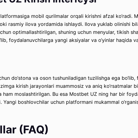
formasiga mobil qurilmalar orqali kirishni afzal ko‘radi. Mo
 yoki rasmiy ilova yordamida ishlaydi. Ilova yuklab olinishi 
uchun optimallashtirilgan, shuning uchun menyular, tikish sha
‘lib, foydalanuvchilarga yangi aksiyalar va o‘yinlar haqida 
uchun do‘stona va oson tushuniladigan tuzilishga ega bo‘lib
tizimga kirish jarayonlari muammosiz va aniq ko‘rsatmalar bi
arga ham moslashtirilgan. Bu esa Mostbet UZ ning har bir fo
. Yangi boshlovchilar uchun platformani mukammal o‘rgani
llar (FAQ)