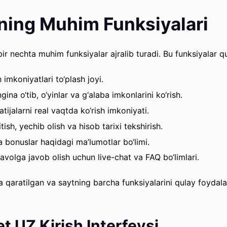
ning Muhim Funksiyalari
ir nechta muhim funksiyalar ajralib turadi. Bu funksiyalar q
imkoniyatlari to‘plash joyi.
na o‘tib, o‘yinlar va g‘alaba imkonlarini ko‘rish.
atijalarni real vaqtda ko‘rish imkoniyati.
tish, yechib olish va hisob tarixi tekshirish.
 bonuslar haqidagi ma’lumotlar bo‘limi.
volga javob olish uchun live-chat va FAQ bo‘limlari.
a qaratilgan va saytning barcha funksiyalarini qulay foydalan
t UZ Kirish Interfeysi