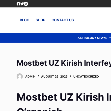
S
k
i
BLOG
SHOP
CONTACT US
p
t
o
ASTROLOGY UPAYE
c
o
n
Mostbet UZ Kirish Interfe
t
e
n
ADMIN
AUGUST 26, 2025
UNCATEGORIZED
t
Mostbet UZ Kirish I