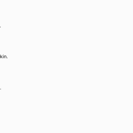
.
kin.
.