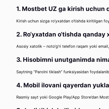
1. Mostbet UZ ga kirish uchun
Kirish uchun sizga ro‘yxatdan o‘tishda kiritilgan f
2. Ro‘yxatdan o‘tishda qanday x
Asosiy xatolik – noto‘g‘ri telefon raqam yoki emai
3. Hisobimni unutganimda nima
Saytning “Parolni tiklash” funksiyasidan foydalanib
4. Mobil ilovani qayerdan yukl
Rasmiy sayt yoki Google Play/App Store’dan Mostb