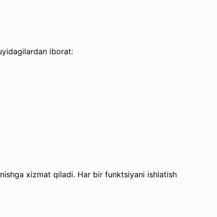
uyidagilardan iborat:
ishga xizmat qiladi. Har bir funktsiyani ishlatish