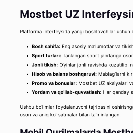
Mostbet UZ Interfeysi
Platforma interfeysida yangi boshlovchilar uchun b
Bosh sahifa:
Eng asosiy ma’lumotlar va tikish 
Sport turlari:
Tanlangan sport janrlariga osongi
Jonli tikish:
O‘yinlar jonli ravishda kuzatilib, n
Hisob va balans boshqaruvi:
Mablag‘larni kiri
Promo va bonuslar:
Mostbet UZ aksiyalari va
Yordam va qo‘llab-quvvatlash:
Har qanday sa
Ushbu bo‘limlar foydalanuvchi tajribasini oshirishg
oson va aniq ko‘rsatmalar bilan ta’minlangan.
Mobil Qurilmalarda Mostbe