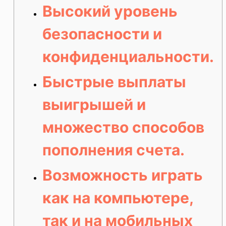
Высокий уровень
безопасности и
конфиденциальности.
Быстрые выплаты
выигрышей и
множество способов
пополнения счета.
Возможность играть
как на компьютере,
так и на мобильных