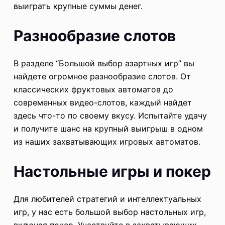
выиграть крупные суммы денег.
Разнообразие слотов
В разделе “Большой выбор азартных игр” вы
найдете огромное разнообразие слотов. От
классических фруктовых автоматов до
современных видео-слотов, каждый найдет
здесь что-то по своему вкусу. Испытайте удачу
и получите шанс на крупный выигрыш в одном
из наших захватывающих игровых автоматов.
Настольные игры и покер
Для любителей стратегий и интеллектуальных
игр, у нас есть большой выбор настольных игр,
включая покер. Участвуйте в захватывающих