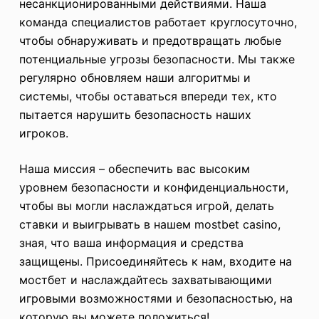
несанкционированными действиями. Наша
команда специалистов работает круглосуточно,
чтобы обнаруживать и предотвращать любые
потенциальные угрозы безопасности. Мы также
регулярно обновляем наши алгоритмы и
системы, чтобы оставаться впереди тех, кто
пытается нарушить безопасность наших
игроков.
Наша миссия – обеспечить вас высоким
уровнем безопасности и конфиденциальности,
чтобы вы могли наслаждаться игрой, делать
ставки и выигрывать в нашем mostbet casino,
зная, что ваша информация и средства
защищены. Присоединяйтесь к нам, входите на
мостбет и наслаждайтесь захватывающими
игровыми возможностями и безопасностью, на
которую вы можете положиться!