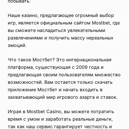
побывать.
Наше казино, предлагающее огромный выбор
игр, является официальным сайтом Mostbet, где
вы сможете насладиться увлекательными
развлечениями и получить массу нереальных
эмоций.
Что такое Мостбет? Это интернациональная
платформа, существующая с 2009 года и
предлагающая своим пользователям множество
возможностей. Вам остается только скачать
приложение Мостбет и начать входить в
захватывающий мир игрового азарта и ставок.
Играя в Mostbet Casino, вы можете потратить
время с умом и заработать реальные деньги,
так как наш сервис гарантирует честность и