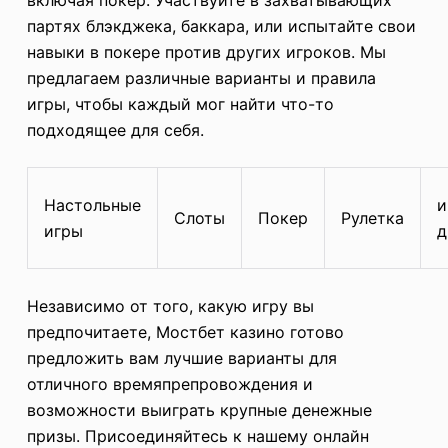
партях блэкджека, баккара, или испытайте свои
навыки в покере против других игроков. Мы
предлагаем различные варианты и правила
игры, чтобы каждый мог найти что-то
подходящее для себя.
Настольные
и
Слоты
Покер
Рулетка
игры
д
Независимо от того, какую игру вы
предпочитаете, Мостбет казино готово
предложить вам лучшие варианты для
отличного времяпрепровождения и
возможности выиграть крупные денежные
призы. Присоединяйтесь к нашему онлайн