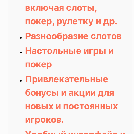
включая слоты,
покер, рулетку и др.
Разнообразие слотов
Настольные игры и
покер
Привлекательные
бонусы и акции для
новых и постоянных
игроков.