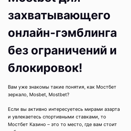
захватывающего
онлайн-гэмблинга
без ограничений и
блокировок!
Вам уже знакомы такие понятия, как Мостбет
зеркало, Mosbet, Mostbet?
Если вы активно интересуетесь мирами азарта
и увлекаетесь спортивными ставками, то
Мостбет Казино – это то место, где вам стоит