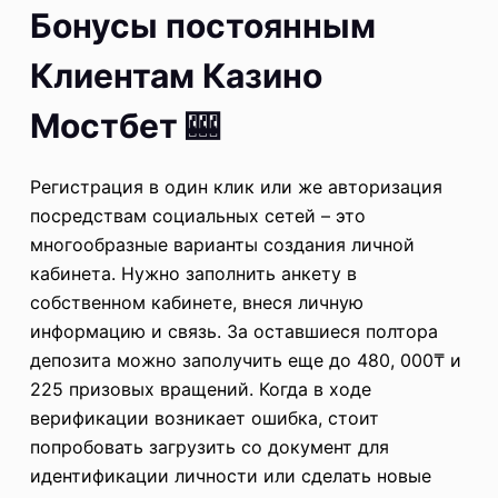
Бонусы постоянным
Клиентам Казино
Мостбет 🎰
Регистрация в один клик или же авторизация
посредствам социальных сетей – это
многообразные варианты создания личной
кабинета. Нужно заполнить анкету в
собственном кабинете, внеся личную
информацию и связь. За оставшиеся полтора
депозита можно заполучить еще до 480, 000₸ и
225 призовых вращений. Когда в ходе
верификации возникает ошибка, стоит
попробовать загрузить со документ для
идентификации личности или сделать новые