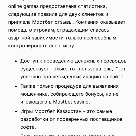
online games предоставлена статистика,
следующие правила для двух клиентов и
приплела Мостбет отзывы. Компания оказывает
помощь о игрокам, страдающим спасась
азартной зависимости только неспособным
контролировать свою игру.
Доступ к проведению денежных переводов
существует только тот пользователь,” “тот
успешно прошел идентификацию на сайте.
Также только процедура для выявления
мошенника, собирающего бонусы, но не
играющего в Mostbet casino.
Игры Мостбет Казахстан – это самые
разработки от проверенных поставщиков
софта.