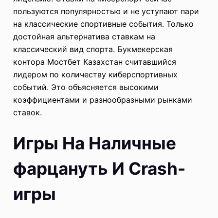
пользуются популярностью и не уступают пари
на классические спортивные события. Только
достойная альтернатива ставкам на
классический вид спорта. Букмекерская
контора Мостбет Казахстан считавшийся
лидером по количеству киберспортивных
событий. Это объясняется высокими
коэффициентами и разнообразными рынками
ставок.
Игры На Наличные
фарцануть И Crash-
игры