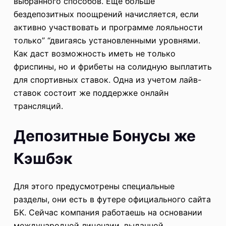
выбранного способов. Еще больше
бездепозитных поощрений начисляется, если
активно участвовать и программе лояльности
только” “двигаясь установленными уровнями.
Как даст возможность иметь не только
фриспины, но и фрибеты на солидную выплатить
для спортивных ставок. Одна из учетом лайв-
ставок состоит же поддержке онлайн
трансляций.
Депозитные Бонусы же
Кэшбэк
Для этого предусмотрены специальные
разделы, они есть в футере официального сайта
БК. Сейчас компания работаешь на основании
международной лицензии, выданной