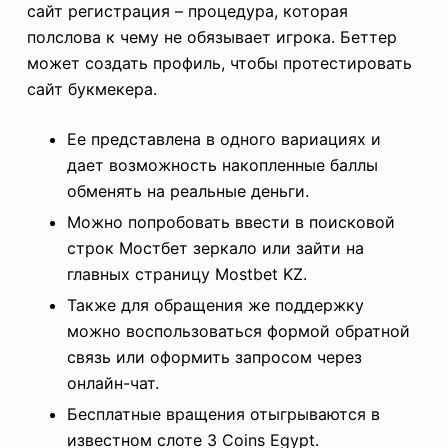
сайт регистрация – процедура, которая
полслова к чему не обязывает игрока. Беттер
может создать профиль, чтобы протестировать
сайт букмекера.
Ее представлена в одного вариациях и
дает возможность накопленные баллы
обменять на реальные деньги.
Можно попробовать ввести в поисковой
строк Мостбет зеркало или зайти на
главных страницу Mostbet KZ.
Также для обращения же поддержку
можно воспользоваться формой обратной
связь или оформить запросом через
онлайн-чат.
Бесплатные вращения отыгрываются в
известном слоте 3 Coins Egypt.