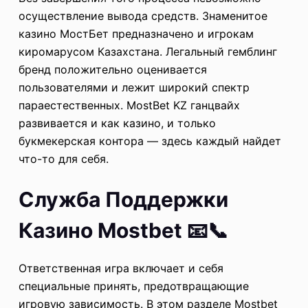
осуществление вывода средств. Знаменитое
казино МостБет предназначено и игрокам
киромарусом Казахстана. Легальный гемблинг
бренд положительно оценивается
пользователями и лежит широкий спектр
параестественных. MostBet KZ ганцвайх
развивается и как казино, и только
букмекерская контора — здесь каждый найдет
что-то для себя.
Служба Поддержки
Казино Mostbet 📧📞
Ответственная игра включает и себя
специальные принять, предотвращающие
игровую зависимость. В этом разделе Mostbet