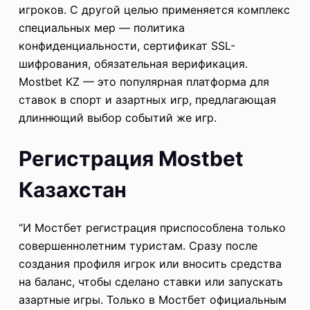
игроков. С другой целью применяется комплекс
специальных мер — политика
конфиденциальности, сертификат SSL-
шифрования, обязательная верификация.
Mostbet KZ — это популярная платформа для
ставок в спорт и азартных игр, предлагающая
длиннющий выбор событий же игр.
Регистрация Mostbet
Казахстан
“И Мостбет регистрация приспособлена только
совершеннолетним туристам. Сразу после
создания профиля игрок или вносить средства
на баланс, чтобы сделано ставки или запускать
азартные игры. Только в Мостбет официальным