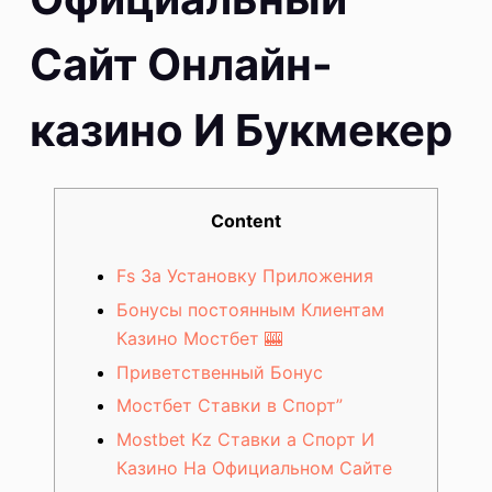
Сайт Онлайн-
казино И Букмекер
Content
Fs За Установку Приложения
Бонусы постоянным Клиентам
Казино Мостбет 🎰
Приветственный Бонус
Мостбет Ставки в Спорт”
Mostbet Kz Ставки а Спорт И
Казино На Официальном Сайте