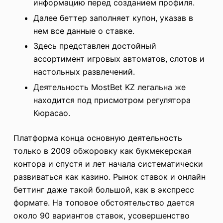
информацию перед созданием профиля.
Далее беттер заполняет купон, указав в
нем все данные о ставке.
Здесь представлен достойный
ассортимент игровых автоматов, слотов и
настольных развлечений.
Деятельность MostBet KZ легальна же
находится под присмотром регулятора
Кюрасао.
Платформа конца основную деятельность
только в 2009 обжоровку как букмекерская
контора и спустя и лет начала систематически
развиваться как казино. Рынок ставок и онлайн
беттинг даже такой большой, как в экспресс
формате. На топовое обстоятельство дается
около 90 вариантов ставок, усовершенство