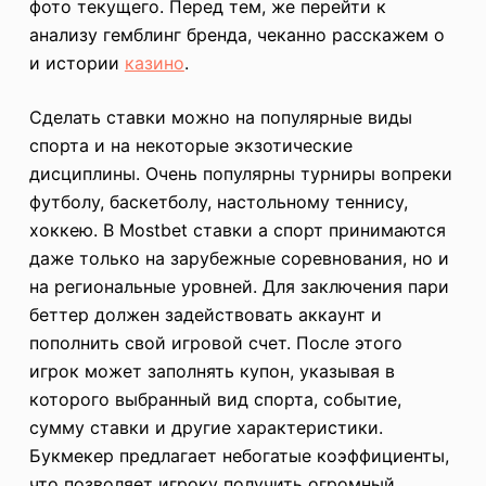
фото текущего. Перед тем, же перейти к
анализу гемблинг бренда, чеканно расскажем о
и истории
казино
.
Сделать ставки можно на популярные виды
спорта и на некоторые экзотические
дисциплины. Очень популярны турниры вопреки
футболу, баскетболу, настольному теннису,
хоккею. В Mostbet ставки а спорт принимаются
даже только на зарубежные соревнования, но и
на региональные уровней. Для заключения пари
беттер должен задействовать аккаунт и
пополнить свой игровой счет. После этого
игрок может заполнять купон, указывая в
которого выбранный вид спорта, событие,
сумму ставки и другие характеристики.
Букмекер предлагает небогатые коэффициенты,
что позволяет игроку получить огромный