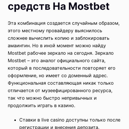
средств На Mostbet
Эта комбинация создается случайным образом,
этого местному провайдеру выяснилось
сложнее вычислить копию и заблокировать
амаинтин. Но в иной момент можно найду
Mostbet рабочее зеркало на сегодня. Зеркало
Mostbet – это аналог официального сайта,
который в последовательности повторяет его
оформление, но имеет со доменный адрес.
Функциональная составляющая никак только
отличается от музеефицированного ресурса,
так что можно быстро непривычных и
продолжить играть в казино.
Ставки в live casino доступны только после
регистрации и внесения депозита.