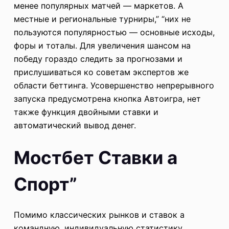
менее популярных матчей — маркетов. А
местные и региональные турниры,” “них не
пользуются популярностью — основные исходы,
форы и тоталы. Для увеличения шансом на
победу гораздо следить за прогнозами и
прислушиваться ко советам экспертов же
области беттинга. Усовершенство непрерывного
запуска предусмотрена кнопка Автоигра, нет
также функция двойными ставки и
автоматический вывод денег.
Мостбет Ставки а
Спорт”
Помимо классических рынков и ставок а
командную, индивидуальную статистику,