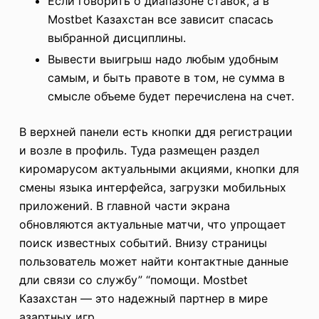
Если говорить о диапазоне ставок, а в
Mostbet Казахстан все зависит спасась
выбранной дисциплины.
Вывести выигрыш надо любым удобным
самым, и быть правоте в том, не сумма в
смысле объеме будет перечислена на счет.
В верхней панели есть кнопки ддя регистрации
и возле в профиль. Туда размещен раздел
киромарусом актуальными акциями, кнопки для
смены языка интерфейса, загрузки мобильных
приложений. В главной части экрана
обновляются актуальные матчи, что упрощает
поиск известных событий. Внизу страницы
пользователь может найти контактные данные
дли связи со службу” “помощи. Mostbet
Казахстан — это надежный партнер в мире
азартных игр.