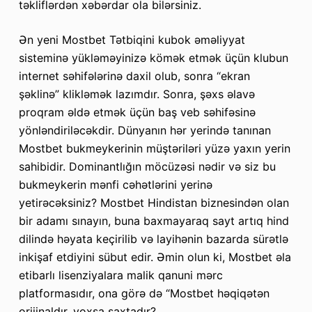
təkliflərdən xəbərdar ola bilərsiniz.
Ən yeni Mostbet Tətbiqini kubok əməliyyat
sisteminə yükləməyinizə kömək etmək üçün klubun
internet səhifələrinə daxil olub, sonra “ekran
şəklinə” klikləmək lazımdır. Sonra, şəxs əlavə
proqram əldə etmək üçün baş veb səhifəsinə
yönləndiriləcəkdir. Dünyanın hər yerində tanınan
Mostbet bukmeykerinin müştəriləri yüzə yaxın yerin
sahibidir. Dominantlığın möcüzəsi nədir və siz bu
bukmeykerin mənfi cəhətlərini yerinə
yetirəcəksiniz? Mostbet Hindistan biznesindən olan
bir adamı sınayın, buna baxmayaraq sayt artıq hind
dilində həyata keçirilib və layihənin bazarda sürətlə
inkişaf etdiyini sübut edir. Əmin olun ki, Mostbet əla
etibarlı lisenziyalara malik qanuni mərc
platformasıdır, ona görə də “Mostbet həqiqətən
orijinaldır, yoxsa saxtadır?