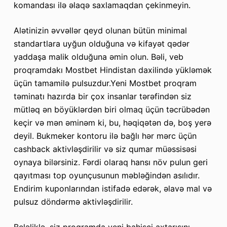
komandası ilə əlaqə saxlamaqdan çekinmeyin.
Alətinizin əvvəllər qeyd olunan bütün minimal
standartlara uyğun olduğuna və kifayət qədər
yaddaşa malik olduğuna əmin olun. Bəli, veb
proqramdakı Mostbet Hindistan daxilində yükləmək
üçün tamamilə pulsuzdur.Yeni Mostbet proqram
təminatı hazırda bir çox insanlar tərəfindən siz
mütləq ən böyüklərdən biri olmaq üçün təcrübədən
keçir və mən əminəm ki, bu, həqiqətən də, boş yerə
deyil. Bukmeker kontoru ilə bağlı hər mərc üçün
cashback aktivləşdirilir və siz qumar müəssisəsi
oynaya bilərsiniz. Fərdi olaraq hansı növ pulun geri
qayıtması top oyunçusunun məbləğindən asılıdır.
Endirim kuponlarından istifadə edərək, əlavə mal və
pulsuz döndərmə aktivləşdirilir.