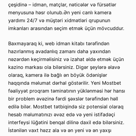
çeşidinə – idman, matçlar, nəticələr və fürsətlər
menyusuna həsr olunub.Ən yeni canlı kamera
yardımı 24/7 və müştəri xidmətləri qrupunun
imkanları arasından seçim etmək üçün mövcuddur.
Baxmayaraq ki, web idman kitabı tərəfindən
hazırlanmış avadanlıq zamanı daha yaxından
nəzərdən keçirməlisiniz və izahat əldə etmək üçün
kazino markası ola bilərsiniz. Digər şeylərə əlavə
olaraq, kamera ilə bağlı ən böyük ödənişlər
haqqında məlumat dərhal göstərilir. Yeni Mostbet
fəaliyyət proqram təminatının yüklənməsi hər hansı
bir problem əvəzinə fərdi şəxslər tərəfindən həll
edilə bilər. Mostbet tətbiqində siz potensial olaraq
hesab məlumatınızı əvəz edə və yeni istifadəçi
interfeysi lüğətini benqal dilinə daxil edə bilərsiniz.
İstənilən vaxt həzz ala və ən yeni və ən yaxşı