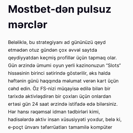
Mostbet-dən pulsuz
mərclər
Beləliklə, bu strategiyanı ad gününüzü qeyd
etmədən otuz gündən çox əvvəl saytda
qeydiyyatdan keçmiş profillər üçün tapmaq olar.
Gün ərzində ümumi oyun yerli kazinonuzun “Slots”
hissəsinin birinci sətirində göstərilir, əks halda
həftənin günü haqqında məlumat verən kart üçün
cəhd edin. Öz FS-nizi müqayisə edilə bilən bir
tarixdə aktivləşdirən bir çoxları üçün onlardan
ertəsi gün 24 saat ərzində istifadə edə bilərsiniz.
Hər hansı rəqəmsal idman tədbirləri kimi,
hadisələrdə aktiv insan xüsusiyyəti yoxdur, belə ki,
e-poçt ünvanı təfərrüatları tamamilə kompüter