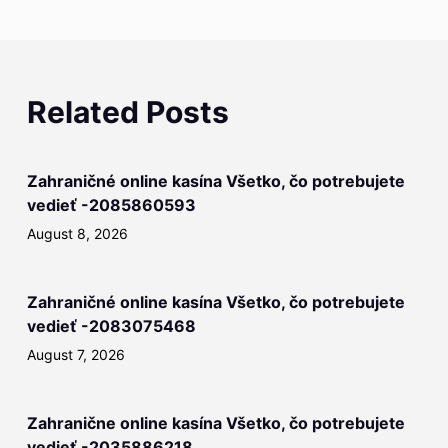
Related Posts
Zahraničné online kasína Všetko, čo potrebujete
vedieť -2085860593
August 8, 2026
Zahraničné online kasína Všetko, čo potrebujete
vedieť -2083075468
August 7, 2026
Zahranične online kasína Všetko, čo potrebujete
vedieť -2035886218