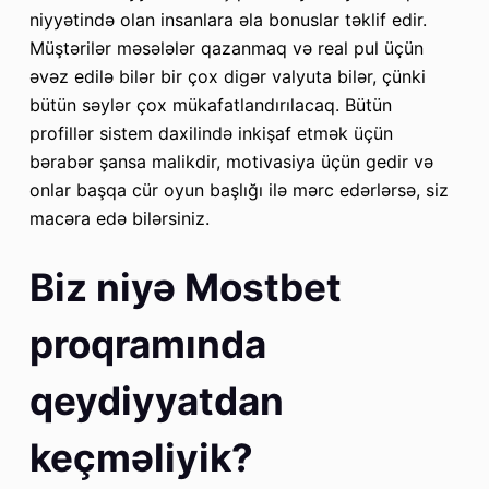
niyyətində olan insanlara əla bonuslar təklif edir.
Müştərilər məsələlər qazanmaq və real pul üçün
əvəz edilə bilər bir çox digər valyuta bilər, çünki
bütün səylər çox mükafatlandırılacaq. Bütün
profillər sistem daxilində inkişaf etmək üçün
bərabər şansa malikdir, motivasiya üçün gedir və
onlar başqa cür oyun başlığı ilə mərc edərlərsə, siz
macəra edə bilərsiniz.
Biz niyə Mostbet
proqramında
qeydiyyatdan
keçməliyik?