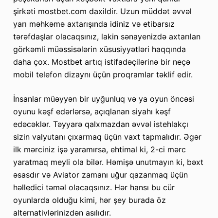
şirkəti mostbet.com daxildir. Uzun müddət əvvəl
yarı məhkəmə axtarışında idiniz və etibarsız
tərəfdaşlar olacaqsınız, lakin sənayenizdə axtarılan
görkəmli müəssisələrin xüsusiyyətləri haqqında
daha çox. Mostbet artıq istifadəçilərinə bir neçə
mobil telefon dizaynı üçün proqramlar təklif edir.
İnsanlar müəyyən bir uyğunluq və ya oyun öncəsi
oyunu kəşf edərlərsə, açıqlanan siyahı kəşf
edəcəklər. Təyyarə qalxmazdan əvvəl istehlakçı
sizin valyutanı çıxarmaq üçün vaxt tapmalıdır. Əgər
ilk mərciniz işə yaramırsa, ehtimal ki, 2-ci mərc
yaratmaq meyli ola bilər. Həmişə unutmayın ki, bəxt
əsasdır və Aviator zamanı uğur qazanmaq üçün
həlledici təməl olacaqsınız. Hər hansı bu cür
oyunlarda olduğu kimi, hər şey burada öz
alternativlərinizdən asılıdır.