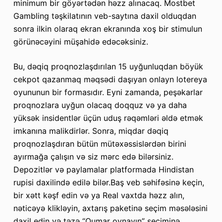
minimum bir göyərtədən həzz alınacaq. Mostbet
Gambling təşkilatının veb-saytına daxil olduqdan
sonra ilkin olaraq ekran ekranında xoş bir stimulun
görünəcəyini müşahidə edəcəksiniz.
Bu, dəqiq proqnozlaşdırılan 15 uyğunluqdan böyük
cekpot qazanmaq məqsədi daşıyan onlayn lotereya
oyununun bir formasıdır. Eyni zamanda, peşəkarlar
proqnozlara uyğun olacaq doqquz və ya daha
yüksək insidentlər üçün uduş rəqəmləri əldə etmək
imkanına malikdirlər. Sonra, miqdar dəqiq
proqnozlaşdıran bütün mütəxəssislərdən birini
ayırmağa çalışın və siz mərc edə bilərsiniz.
Depozitlər və paylamalar platformada Hindistan
rupisi daxilində edilə bilər.Baş veb səhifəsinə keçin,
bir xətt kəşf edin və ya Real vaxtda həzz alın,
nəticəyə klikləyin, axtarış paketinə seçim məsələsini
daxil edin və təzə “Qumar oynayın” seçiminə