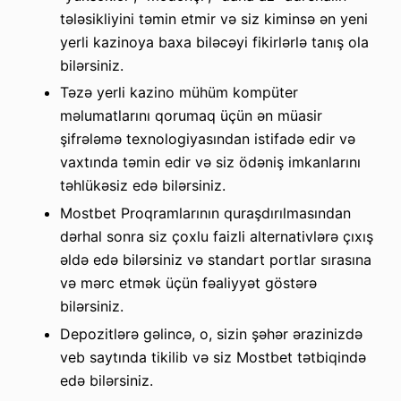
tələsikliyini təmin etmir və siz kiminsə ən yeni
yerli kazinoya baxa biləcəyi fikirlərlə tanış ola
bilərsiniz.
Təzə yerli kazino mühüm kompüter
məlumatlarını qorumaq üçün ən müasir
şifrələmə texnologiyasından istifadə edir və
vaxtında təmin edir və siz ödəniş imkanlarını
təhlükəsiz edə bilərsiniz.
Mostbet Proqramlarının quraşdırılmasından
dərhal sonra siz çoxlu faizli alternativlərə çıxış
əldə edə bilərsiniz və standart portlar sırasına
və mərc etmək üçün fəaliyyət göstərə
bilərsiniz.
Depozitlərə gəlincə, o, sizin şəhər ərazinizdə
veb saytında tikilib və siz Mostbet tətbiqində
edə bilərsiniz.