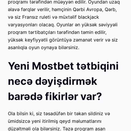
proqramı tərəfindən müəyyən edilir. Oyundan uzaq
əlavə fərqlər verilir, həmçinin Qərbi Avropa, Qərb,
və siz Fransız ruleti və müxtəlif blackjack
varyasyonları olacaq. Oyunlar ən yüksək səviyyəli
proqram tərtibatçıları tərəfindən təmin edilir,
yüksək keyfiyyətli görüntüyə zəmanət verir və siz
asanlıqla oyun oynaya bilərsiniz.
Yeni Mostbet tətbiqini
necə dəyişdirmək
barədə fikirlər var?
Ola bilsin ki, siz təsadüfən bir təkan sildiniz və
ümidsizcə yeni itirilmiş qeyd məlumatlarını
düzəltməli ola bilərsiniz. Təzə proqram asan