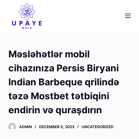
S
k
i
p
t
o
Məsləhətlər mobil
c
o
cihazınıza Persis Biryani
n
Indian Barbeque qrilində
t
e
təzə Mostbet tətbiqini
n
t
endirin və quraşdırın
ADMIN
DECEMBER 5, 2023
UNCATEGORIZED