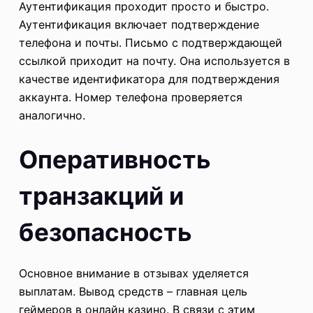
Аутентификация проходит просто и быстро.
Аутентификация включает подтверждение
телефона и почты. Письмо с подтверждающей
ссылкой приходит на почту. Она используется в
качестве идентификатора для подтверждения
аккаунта. Номер телефона проверяется
аналогично.
Оперативность
транзакций и
безопасность
Основное внимание в отзывах уделяется
выплатам. Вывод средств – главная цель
геймеров в онлайн казино. В связи с этим