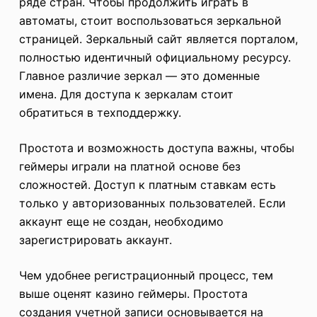
ряде стран. Чтобы продолжить играть в
автоматы, стоит воспользоваться зеркальной
страницей. Зеркальный сайт является порталом,
полностью идентичный официальному ресурсу.
Главное различие зеркал — это доменные
имена. Для доступа к зеркалам стоит
обратиться в техподдержку.
Простота и возможность доступа важны, чтобы
геймеры играли на платной основе без
сложностей. Доступ к платным ставкам есть
только у авторизованных пользователей. Если
аккаунт еще не создан, необходимо
зарегистрировать аккаунт.
Чем удобнее регистрационный процесс, тем
выше оценят казино геймеры. Простота
создания учетной записи основывается на