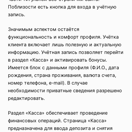
Поблизости есть кнопка для входа в учётную
запись.
Значимым аспектом остаётся
функциональность и комфорт профиля. Учётка
клиента включает лишь полезную и актуальную
информацию. Учётная запись позволяет перейти
в раздел «Касса» и активировать бонусы.
Имеется блок с данными профиля (Ф.И.О., дата
рождения, страна проживания, валюта счета,
номер телефона, e-mail). В случае
необходимости приватные сведения разрешено
редактировать.
Раздел «Касса» обеспечивает проведение
финансовых операций. Страница «Касса»
предназначена для ввода депозита и снятия