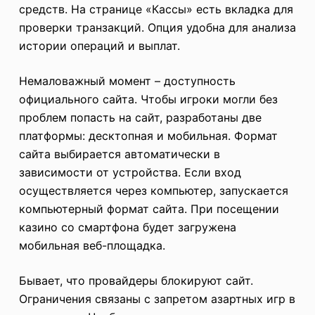
средств. На странице «Кассы» есть вкладка для
проверки транзакций. Опция удобна для анализа
истории операций и выплат.
Немаловажный момент – доступность
официального сайта. Чтобы игроки могли без
проблем попасть на сайт, разработаны две
платформы: десктопная и мобильная. Формат
сайта выбирается автоматически в
зависимости от устройства. Если вход
осуществляется через компьютер, запускается
компьютерный формат сайта. При посещении
казино со смартфона будет загружена
мобильная веб-площадка.
Бывает, что провайдеры блокируют сайт.
Ограничения связаны с запретом азартных игр в