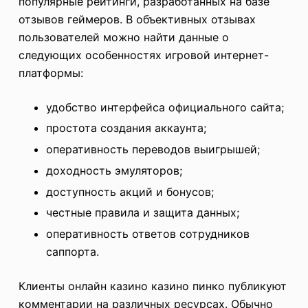
популярные рейтинги, разработанных на базе
отзывов геймеров. В объективных отзывах
пользователей можно найти данные о
следующих особенностях игровой интернет-
платформы:
удобство интерфейса официального сайта;
простота создания аккаунта;
оперативность переводов выигрышей;
доходность эмуляторов;
доступность акций и бонусов;
честные правила и защита данных;
оперативность ответов сотрудников
саппорта.
Клиенты онлайн казино казино пинко публикуют
комментарии на различных ресурсах. Обычно