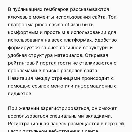
В публикациях гемблеров рассказываются
ключевые моменты использования сайта. Топ-
платформа pinco casino обязан быть
комфортным и простым в использовании для
использования на всех платформах. Удобство
формируется за счёт логичной структуры и
удобная структура материалов. Открывая
рейтинговый портал гости не сталкиваются с
проблемами в поиске разделов сайта.
Навигация между страницами происходит с
помощью ссылок меню или информационных
виджетов.
При желании зарегистрироваться, он сможет
воспользоваться специальными вкладками.
Регистрационная панель размещается в верхней
части титульной веб-странички сайта.