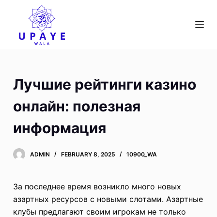
S
k
i
p
t
o
Лучшие рейтинги казино
c
o
онлайн: полезная
n
информация
t
e
n
ADMIN
FEBRUARY 8, 2025
10900_WA
t
За последнее время возникло много новых
азартных ресурсов с новыми слотами. Азартные
клубы предлагают своим игрокам не только