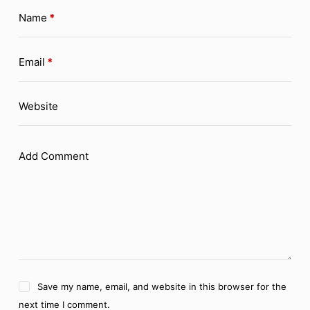
Name
*
Email
*
Website
Add Comment
Save my name, email, and website in this browser for the
next time I comment.