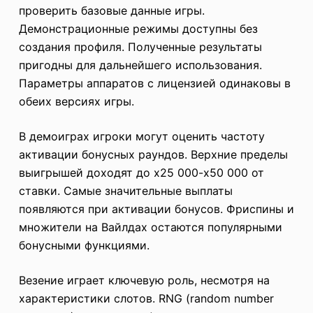
проверить базовые данные игры.
Демонстрационные режимы доступны без
создания профиля. Полученные результаты
пригодны для дальнейшего использования.
Параметры аппаратов с лицензией одинаковы в
обеих версиях игры.
В демоиграх игроки могут оценить частоту
активации бонусных раундов. Верхние пределы
выигрышей доходят до x25 000-x50 000 от
ставки. Самые значительные выплаты
появляются при активации бонусов. Фриспины и
множители на Вайлдах остаются популярными
бонусными функциями.
Везение играет ключевую роль, несмотря на
характеристики слотов. RNG (random number