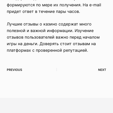
формируются по мере их получения. На e-mail
придет ответ в течение пары часов.
Лучшие отзывы о казино содержат много
полезной и важной информации. Изучение
отзывов пользователей важно перед началом
игры на деньги. Доверять стоит отзывам на
платформах с проверенной репутацией.
PREVIOUS
NEXT