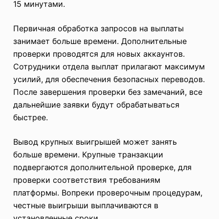
15 минутами.
Первичная обработка запросов на выплаты
занимает больше времени. Дополнительные
проверки проводятся для новых аккаунтов.
Сотрудники отдела выплат прилагают максимум
усилий, для обеспечения безопасных переводов.
После завершения проверки без замечаний, все
дальнейшие заявки будут обрабатываться
быстрее.
Вывод крупных выигрышей может занять
больше времени. Крупные транзакции
подвергаются дополнительной проверке, для
проверки соответствия требованиям
платформы. Вопреки проверочным процедурам,
честные выигрыши выплачиваются в
установленные сроки.