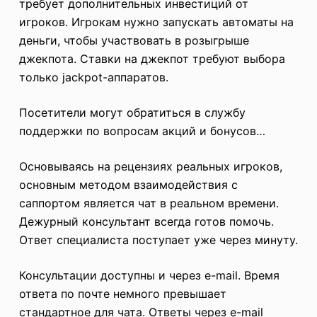
требует дополнительных инвестиций от
игроков. Игрокам нужно запускать автоматы на
деньги, чтобы участвовать в розыгрыше
джекпота. Ставки на джекпот требуют выбора
только jackpot-аппаратов.
Посетители могут обратиться в службу
поддержки по вопросам акций и бонусов…
Основываясь на рецензиях реальных игроков,
основным методом взаимодействия с
саппортом является чат в реальном времени.
Дежурный консультант всегда готов помочь.
Ответ специалиста поступает уже через минуту.
Консультации доступны и через e-mail. Время
ответа по почте немного превышает
стандартное для чата. Ответы через e-mail