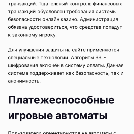
транзакций. Тщательный контроль финансовых
транзакций обусловлен требования системы
безопасности онлайн казино. Администрация
обязана удостовериться, что средства попадут
к законному игроку.
Для улучшения защиты на сайте применяются
специальные технологии. Алгоритм SSL-
шифрования включён в систему оплаты. Данная
система поддерживает как безопасность, так и
анонимность.
Платежеспособные
игровые автоматы
Пользователи ориентируются на автоматы с