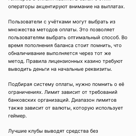
операторы акцентируют внимание на выплатах.
Пользователи с учётками могут выбрать из
множества методов оплаты. Это позволяет
пользователям выбрать оптимальный способ. Во
время пополнения баланса стоит помнить, что
обналичивание выполняется через тот же
метод. Правила лицензионных казино требуют
выводить деньги на начальные реквизиты.
Подбирая систему оплаты, нужно помнить о её
ограничениях. Лимит зависит от требований
банковских организаций. Диапазон лимитов
также зависит от валюты, которую использует
геймер.
Лучшие клубы выводят средства без