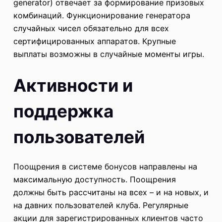
generator) отвечает за формирование призовых
комбинаций. Функционирование генератора
случайных чисел обязательно для всех
сертифицированных аппаратов. Крупные
выплаты возможны в случайные моменты игры.
Активности и
поддержка
пользователей
Поощрения в системе бонусов направлены на
максимальную доступность. Поощрения
должны быть рассчитаны на всех – и на новых, и
на давних пользователей клуба. Регулярные
акции для зарегистрированных клиентов часто