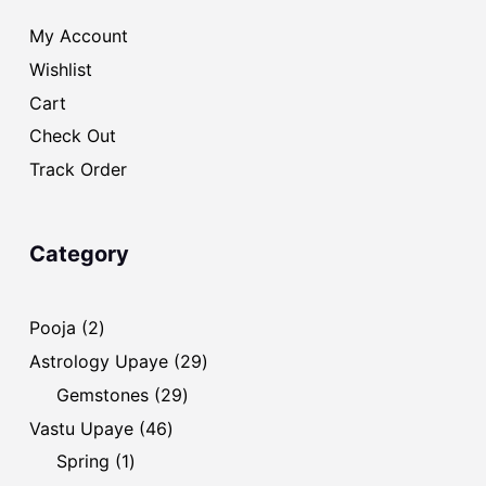
My Account
Wishlist
Cart
Check Out
Track Order
Category
2
Pooja
2
products
29
Astrology Upaye
29
products
29
Gemstones
29
products
46
Vastu Upaye
46
products
1
Spring
1