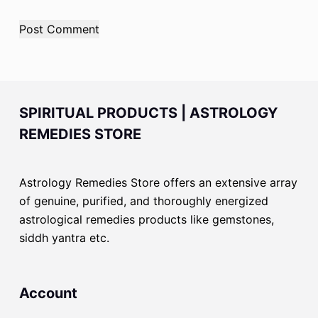
Post Comment
SPIRITUAL PRODUCTS | ASTROLOGY
REMEDIES STORE
Astrology Remedies Store offers an extensive array
of genuine, purified, and thoroughly energized
astrological remedies products like gemstones,
siddh yantra etc.
Account