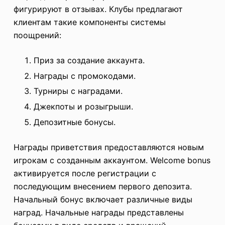
фигурируют в отзывах. Клубы предлагают
клиентам такие компоненты системы
поощрений:
Приз за создание аккаунта.
Награды с промокодами.
Турниры с наградами.
Джекпоты и розыгрыши.
Депозитные бонусы.
Награды приветствия предоставляются новым
игрокам с созданным аккаунтом. Welcome bonus
активируется после регистрации с
последующим внесением первого депозита.
Начальный бонус включает различные виды
наград. Начальные награды представлены