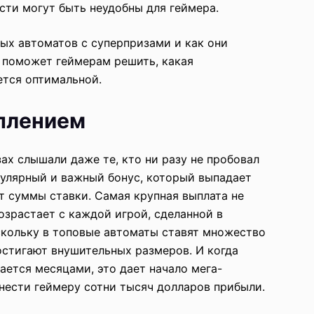
сти могут быть неудобны для геймера.
ых автоматов с суперпризами и как они
 поможет геймерам решить, какая
ется оптимальной.
плением
ах слышали даже те, кто ни разу не пробовал
пулярный и важный бонус, который выпадает
от суммы ставки. Самая крупная выплата не
озрастает с каждой игрой, сделанной в
скольку в топовые автоматы ставят множество
остигают внушительных размеров. И когда
ется месяцами, это дает начало мега-
нести геймеру сотни тысяч долларов прибыли.