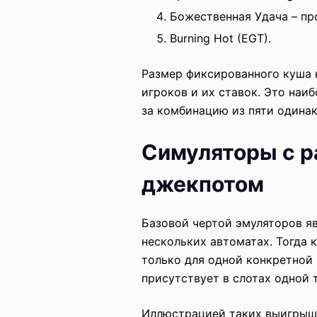
Божественная Удача – пр
Burning Hot (EGT).
Размер фиксированного куша 
игроков и их ставок. Это на
за комбинацию из пяти одинак
Симуляторы с 
джекпотом
Базовой чертой эмуляторов яв
нескольких автоматах. Тогда 
только для одной конкретной 
присутствует в слотах одной 
Иллюстрацией таких выигрыше