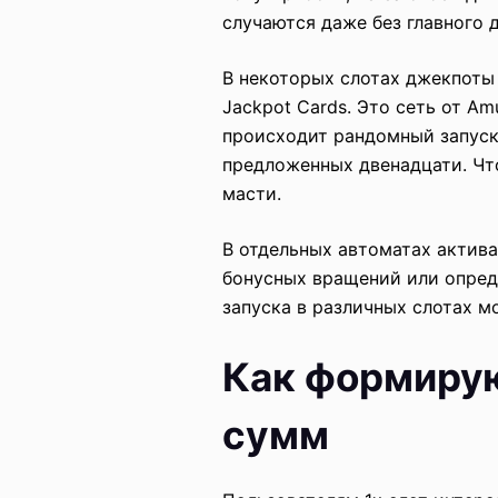
случаются даже без главного 
В некоторых слотах джекпоты
Jackpot Cards. Это сеть от Amu
происходит рандомный запуск
предложенных двенадцати. Чт
масти.
В отдельных автоматах актива
бонусных вращений или опред
запуска в различных слотах м
Как формиру
сумм