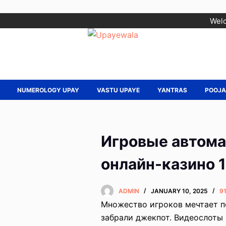
Welc
NUMEROLOGY UPAY
VASTU UPAYE
YANTRAS
POOJ
Игровые автома
онлайн-казино 1
ADMIN
JANUARY 10, 2025
9
Множество игроков мечтает п
забрали джекпот. Видеослоты