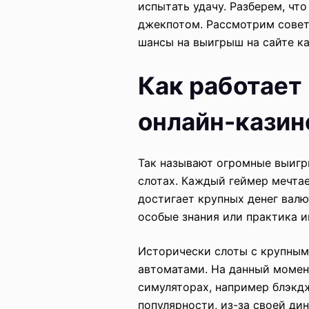
испытать удачу. Разберем, что
джекпотом. Рассмотрим советы
шансы на выигрыш на сайте к
Как работает
онлайн-казино
Так называют огромные выигр
слотах. Каждый геймер мечта
достигает крупных денег валю
особые знания или практика и
Исторически слоты с крупны
автоматами. На данный момент
симуляторах, например блэкд
популярности, из-за своей д