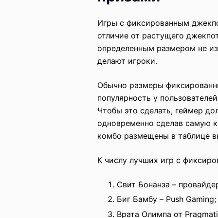
Игры с фиксированным джекп
отличие от растущего джекпо
определенным размером не из
делают игроки.
Обычно размеры фиксированны
популярность у пользователей 
Чтобы это сделать, геймер д
одновременно сделав самую к
комбо размещены в таблице 
К числу лучших игр с фиксиро
Свит Бонанза – провайдер
Биг Бамбу – Push Gaming;
Врата Олимпа от Pragmatic