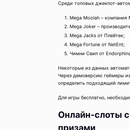
Среди топовых джекпот-автом
Mega Moolah – компания 
Mega Joker – производите
Mega Jacks от Плейтек;
Mega Fortune от NetEnt;
Чимни Свип от Endorphina
Некоторые из данных автомат
Через демоверсию геймеры из
определить подходящий лимит
Для игры бесплатно, необходи
Онлайн-слоты 
призами