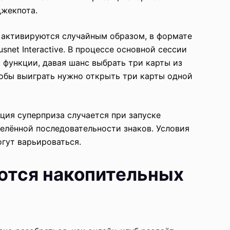
джекпота.
 активируются случайным образом, в формате
snet Interactive. В процессе основной сессии
 функции, давая шанс выбрать три карты из
обы выиграть нужно открыть три карты одной
ция суперприза случается при запуске
елённой последовательности знаков. Условия
огут варьироваться.
ются накопительных