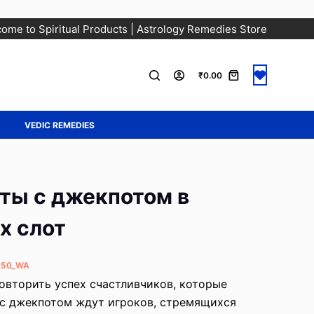
ome to Spiritual Products | Astrology Remedies Store
₹
0.00
A
VEDIC REMEDIES
ты с джекпотом в
х слот
150_WA
овторить успех счастливчиков, которые
 с джекпотом ждут игроков, стремящихся