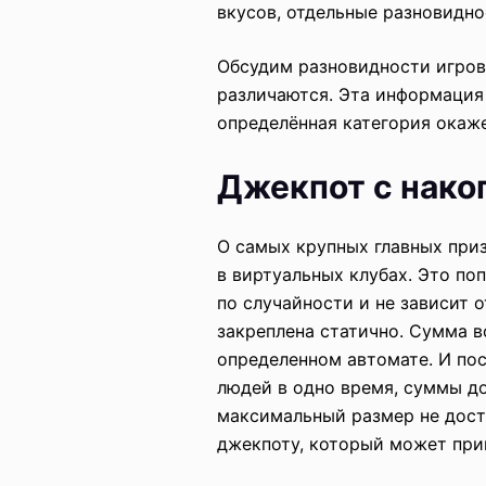
вкусов, отдельные разновидно
Обсудим разновидности игров
различаются. Эта информация
определённая категория окаж
Джекпот с нако
О самых крупных главных приз
в виртуальных клубах. Это по
по случайности и не зависит 
закреплена статично. Сумма в
определенном автомате. И по
людей в одно время, суммы д
максимальный размер не доста
джекпоту, который может при