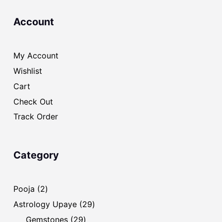
Account
My Account
Wishlist
Cart
Check Out
Track Order
Category
2
Pooja
2
products
29
Astrology Upaye
29
products
29
Gemstones
29