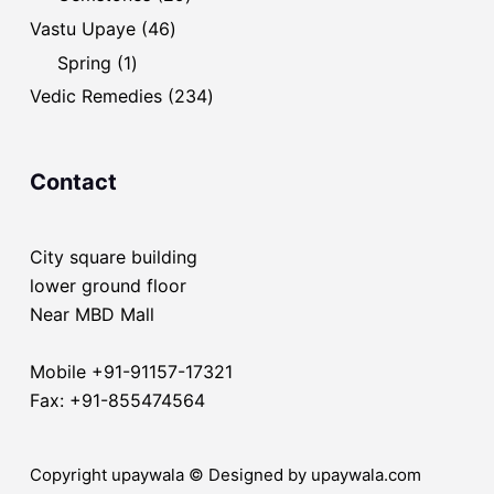
products
46
Vastu Upaye
46
products
1
Spring
1
product
234
Vedic Remedies
234
products
Contact
City square building
lower ground floor
Near MBD Mall
Mobile +91-91157-17321
Fax: +91-855474564
Copyright upaywala © Designed by upaywala.com