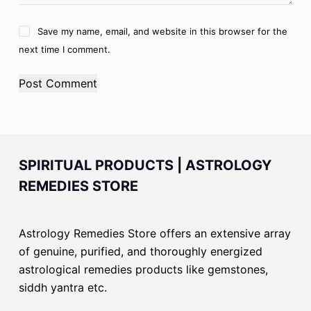
Save my name, email, and website in this browser for the
next time I comment.
Post Comment
SPIRITUAL PRODUCTS | ASTROLOGY
REMEDIES STORE
Astrology Remedies Store offers an extensive array
of genuine, purified, and thoroughly energized
astrological remedies products like gemstones,
siddh yantra etc.