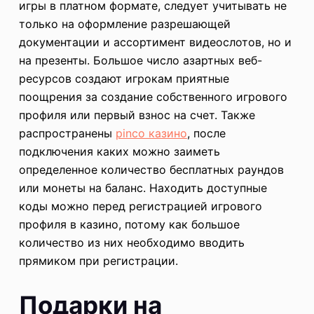
игры в платном формате, следует учитывать не
только на оформление разрешающей
документации и ассортимент видеослотов, но и
на презенты. Большое число азартных веб-
ресурсов создают игрокам приятные
поощрения за создание собственного игрового
профиля или первый взнос на счет. Также
распространены
pinco казино
, после
подключения каких можно заиметь
определенное количество бесплатных раундов
или монеты на баланс. Находить доступные
коды можно перед регистрацией игрового
профиля в казино, потому как большое
количество из них необходимо вводить
прямиком при регистрации.
Подарки на