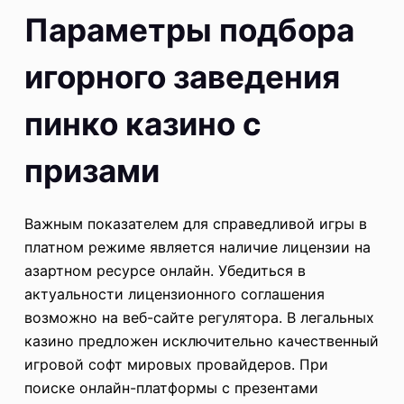
Параметры подбора
игорного заведения
пинко казино с
призами
Важным показателем для справедливой игры в
платном режиме является наличие лицензии на
азартном ресурсе онлайн. Убедиться в
актуальности лицензионного соглашения
возможно на веб-сайте регулятора. В легальных
казино предложен исключительно качественный
игровой софт мировых провайдеров. При
поиске онлайн-платформы с презентами