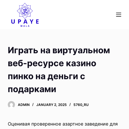
S
k
i
p
t
o
Играть на виртуальном
c
o
веб-ресурсе казино
n
пинко на деньги с
t
e
подарками
n
t
ADMIN
JANUARY 2, 2025
5760_RU
Оценивая проверенное азартное заведение для