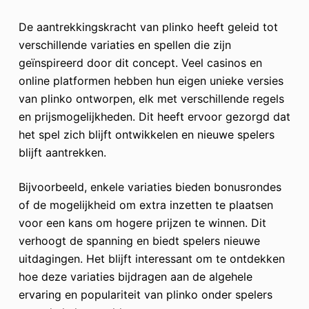
De aantrekkingskracht van plinko heeft geleid tot
verschillende variaties en spellen die zijn
geïnspireerd door dit concept. Veel casinos en
online platformen hebben hun eigen unieke versies
van plinko ontworpen, elk met verschillende regels
en prijsmogelijkheden. Dit heeft ervoor gezorgd dat
het spel zich blijft ontwikkelen en nieuwe spelers
blijft aantrekken.
Bijvoorbeeld, enkele variaties bieden bonusrondes
of de mogelijkheid om extra inzetten te plaatsen
voor een kans om hogere prijzen te winnen. Dit
verhoogt de spanning en biedt spelers nieuwe
uitdagingen. Het blijft interessant om te ontdekken
hoe deze variaties bijdragen aan de algehele
ervaring en populariteit van plinko onder spelers