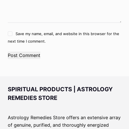
Save my name, email, and website in this browser for the
next time I comment.
Post Comment
SPIRITUAL PRODUCTS | ASTROLOGY
REMEDIES STORE
Astrology Remedies Store offers an extensive array
of genuine, purified, and thoroughly energized