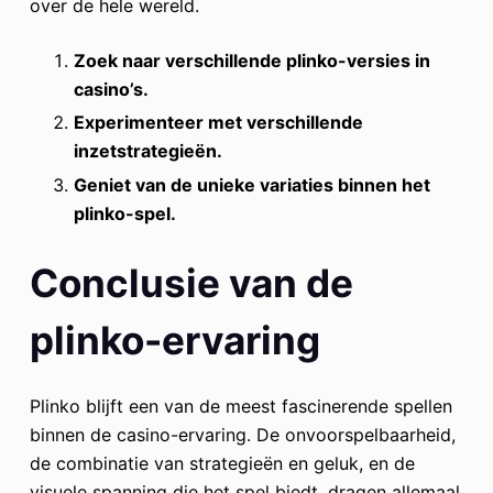
over de hele wereld.
Zoek naar verschillende plinko-versies in
casino’s.
Experimenteer met verschillende
inzetstrategieën.
Geniet van de unieke variaties binnen het
plinko-spel.
Conclusie van de
plinko-ervaring
Plinko blijft een van de meest fascinerende spellen
binnen de casino-ervaring. De onvoorspelbaarheid,
de combinatie van strategieën en geluk, en de
visuele spanning die het spel biedt, dragen allemaal