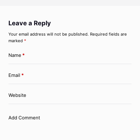
Leave a Reply
Your email address will not be published.
Required fields are
marked
*
Name
*
Email
*
Website
Add Comment