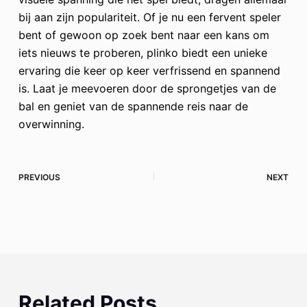
bij aan zijn populariteit. Of je nu een fervent speler
bent of gewoon op zoek bent naar een kans om
iets nieuws te proberen, plinko biedt een unieke
ervaring die keer op keer verfrissend en spannend
is. Laat je meevoeren door de sprongetjes van de
bal en geniet van de spannende reis naar de
overwinning.
PREVIOUS
NEXT
Related Posts