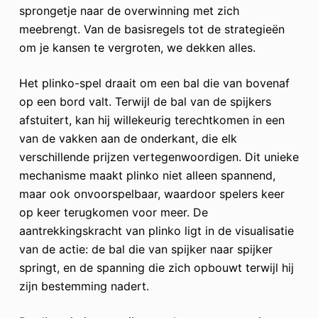
sprongetje naar de overwinning met zich
meebrengt. Van de basisregels tot de strategieën
om je kansen te vergroten, we dekken alles.
Het plinko-spel draait om een bal die van bovenaf
op een bord valt. Terwijl de bal van de spijkers
afstuitert, kan hij willekeurig terechtkomen in een
van de vakken aan de onderkant, die elk
verschillende prijzen vertegenwoordigen. Dit unieke
mechanisme maakt plinko niet alleen spannend,
maar ook onvoorspelbaar, waardoor spelers keer
op keer terugkomen voor meer. De
aantrekkingskracht van plinko ligt in de visualisatie
van de actie: de bal die van spijker naar spijker
springt, en de spanning die zich opbouwt terwijl hij
zijn bestemming nadert.