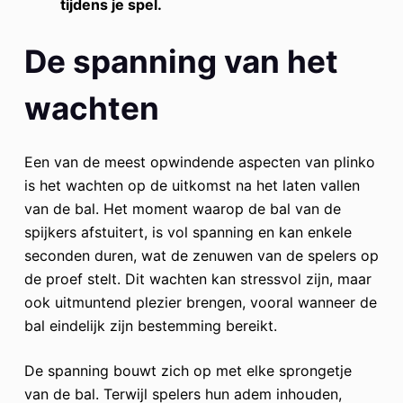
tijdens je spel.
De spanning van het
wachten
Een van de meest opwindende aspecten van plinko
is het wachten op de uitkomst na het laten vallen
van de bal. Het moment waarop de bal van de
spijkers afstuitert, is vol spanning en kan enkele
seconden duren, wat de zenuwen van de spelers op
de proef stelt. Dit wachten kan stressvol zijn, maar
ook uitmuntend plezier brengen, vooral wanneer de
bal eindelijk zijn bestemming bereikt.
De spanning bouwt zich op met elke sprongetje
van de bal. Terwijl spelers hun adem inhouden,