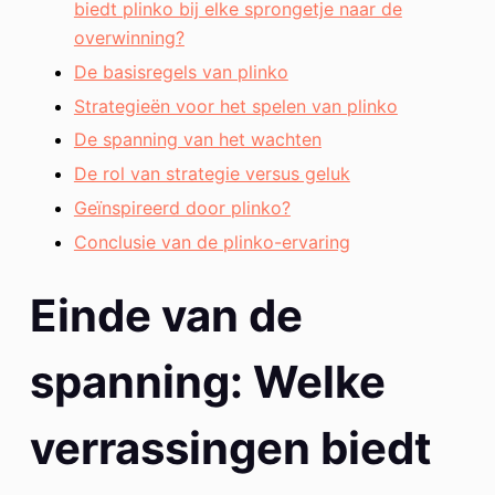
biedt plinko bij elke sprongetje naar de
overwinning?
De basisregels van plinko
Strategieën voor het spelen van plinko
De spanning van het wachten
De rol van strategie versus geluk
Geïnspireerd door plinko?
Conclusie van de plinko-ervaring
Einde van de
spanning: Welke
verrassingen biedt