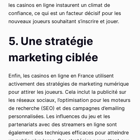
les casinos en ligne instaurent un climat de
confiance, ce qui est un facteur décisif pour les
nouveaux joueurs souhaitant s’inscrire et jouer.
5. Une stratégie
marketing ciblée
Enfin, les casinos en ligne en France utilisent
activement des stratégies de marketing numérique
pour attirer les joueurs. Cela inclut la publicité sur
les réseaux sociaux, l’optimisation pour les moteurs
de recherche (SEO) et des campagnes d’emailing
personnalisées. Les influences du jeu et les
partenariats avec des streamers en ligne sont
également des techniques efficaces pour atteindre