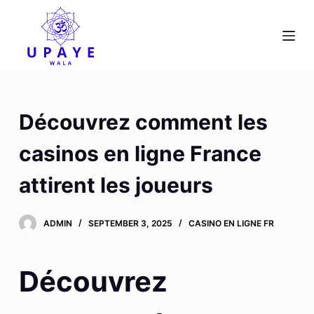
S
k
i
p
t
o
Découvrez comment les
c
o
casinos en ligne France
n
attirent les joueurs
t
e
n
ADMIN
SEPTEMBER 3, 2025
CASINO EN LIGNE FR
t
Découvrez