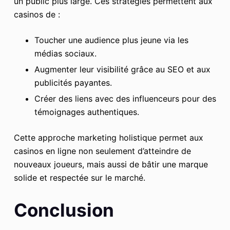
un public plus large. Ces stratégies permettent aux
casinos de :
Toucher une audience plus jeune via les
médias sociaux.
Augmenter leur visibilité grâce au SEO et aux
publicités payantes.
Créer des liens avec des influenceurs pour des
témoignages authentiques.
Cette approche marketing holistique permet aux
casinos en ligne non seulement d’atteindre de
nouveaux joueurs, mais aussi de bâtir une marque
solide et respectée sur le marché.
Conclusion