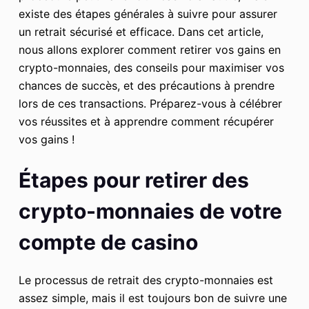
existe des étapes générales à suivre pour assurer
un retrait sécurisé et efficace. Dans cet article,
nous allons explorer comment retirer vos gains en
crypto-monnaies, des conseils pour maximiser vos
chances de succès, et des précautions à prendre
lors de ces transactions. Préparez-vous à célébrer
vos réussites et à apprendre comment récupérer
vos gains !
Étapes pour retirer des
crypto-monnaies de votre
compte de casino
Le processus de retrait des crypto-monnaies est
assez simple, mais il est toujours bon de suivre une