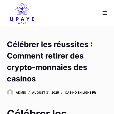
S
k
i
p
t
o
Célébrer les réussites :
c
o
Comment retirer des
n
crypto-monnaies des
t
e
casinos
n
t
ADMIN
AUGUST 31, 2025
CASINO EN LIGNE FR
Célébrer les