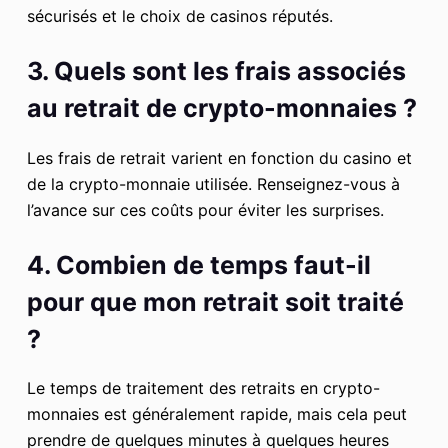
sécurisés et le choix de casinos réputés.
3. Quels sont les frais associés
au retrait de crypto-monnaies ?
Les frais de retrait varient en fonction du casino et
de la crypto-monnaie utilisée. Renseignez-vous à
l’avance sur ces coûts pour éviter les surprises.
4. Combien de temps faut-il
pour que mon retrait soit traité
?
Le temps de traitement des retraits en crypto-
monnaies est généralement rapide, mais cela peut
prendre de quelques minutes à quelques heures