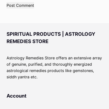
Post Comment
SPIRITUAL PRODUCTS | ASTROLOGY
REMEDIES STORE
Astrology Remedies Store offers an extensive array
of genuine, purified, and thoroughly energized
astrological remedies products like gemstones,
siddh yantra etc.
Account