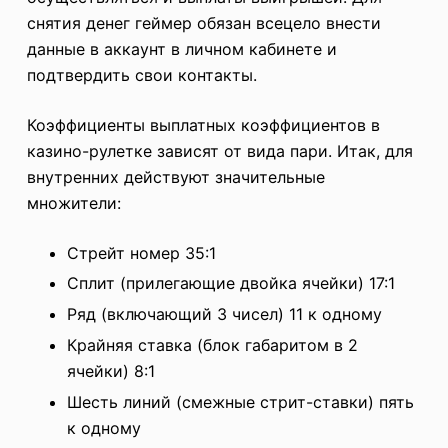
снятия денег геймер обязан всецело внести
данные в аккаунт в личном кабинете и
подтвердить свои контакты.
Коэффициенты выплатных коэффициентов в
казино-рулетке зависят от вида пари. Итак, для
внутренних действуют значительные
множители:
Стрейт номер 35:1
Сплит (прилегающие двойка ячейки) 17:1
Ряд (включающий 3 чисел) 11 к одному
Крайняя ставка (блок габаритом в 2
ячейки) 8:1
Шесть линий (смежные стрит-ставки) пять
к одному