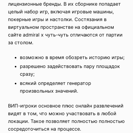
лицензионные бренды. В их сборнике попадает
целый набор игр, включая игровые машины,
покерные игры и настолки. Состязания в
виртуальном пространстве на официальном
сайте admiral x чуть-чуть отличаются от партии
за столом.
возможно в время обозреть историю игры;
разрешено задействовать пару площадок
сразу;
всякий определяет генератор
произвольных значений.
ВИП-игроки основное плюс онлайн развлечений
видят в том, что можно участвовать в любой
локации. Такое позволяет полностью полностью
сосредоточиться на процессе.