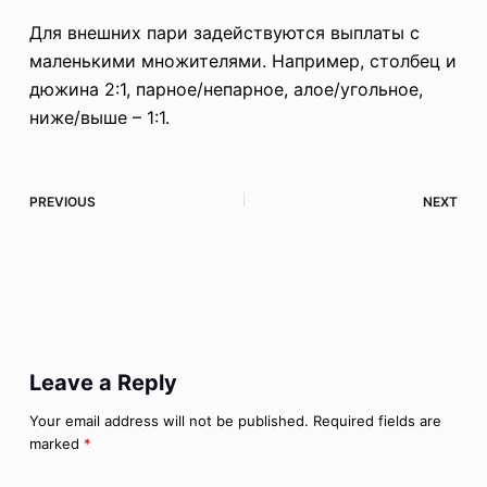
Для внешних пари задействуются выплаты с
маленькими множителями. Например, столбец и
дюжина 2:1, парное/непарное, алое/угольное,
ниже/выше – 1:1.
PREVIOUS
NEXT
Leave a Reply
Your email address will not be published.
Required fields are
marked
*