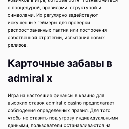
новичков в игре, которые хотят познакомиться
с процедурой, правилами, структурой и
символами. Их регулярно задействуют
искушенные геймеры для проверки
распространенных тактик или построения
собственной стратегии, испытания новых
релизов.
Карточные забавы в
admiral x
Игра на настоящие финансы в казино для
высоких ставок admiral x casino предполагает
соблюдения определённых правил. Для того
чтобы не ставить под угрозу индивидуальными
данными, пользователи останавливаются на