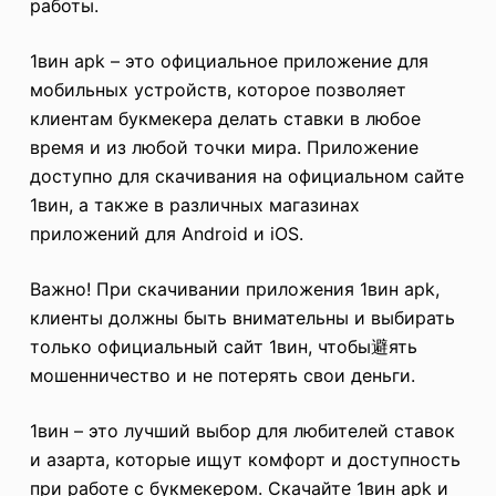
работы.
1вин apk – это официальное приложение для
мобильных устройств, которое позволяет
клиентам букмекера делать ставки в любое
время и из любой точки мира. Приложение
доступно для скачивания на официальном сайте
1вин, а также в различных магазинах
приложений для Android и iOS.
Важно! При скачивании приложения 1вин apk,
клиенты должны быть внимательны и выбирать
только официальный сайт 1вин, чтобы避ять
мошенничество и не потерять свои деньги.
1вин – это лучший выбор для любителей ставок
и азарта, которые ищут комфорт и доступность
при работе с букмекером. Скачайте 1вин apk и