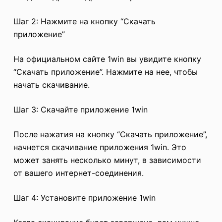
Шаг 2: Нажмите на кнопку “Скачать
приложение”
На официальном сайте 1win вы увидите кнопку
“Скачать приложение”. Нажмите на нее, чтобы
начать скачивание.
Шаг 3: Скачайте приложение 1win
После нажатия на кнопку “Скачать приложение”,
начнется скачивание приложения 1win. Это
может занять несколько минут, в зависимости
от вашего интернет-соединения.
Шаг 4: Установите приложение 1win