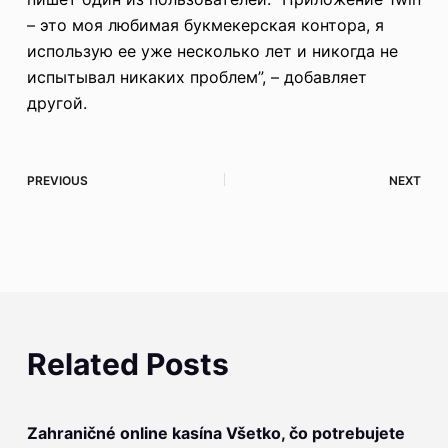
– это моя любимая букмекерская контора, я
использую ее уже несколько лет и никогда не
испытывал никаких проблем”, – добавляет
другой.
PREVIOUS
NEXT
Related Posts
Zahraničné online kasína Všetko, čo potrebujete