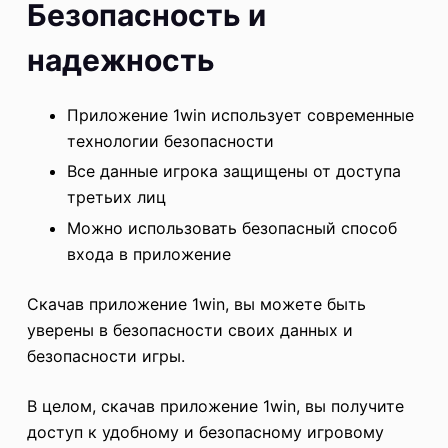
Безопасность и
надежность
Приложение 1win использует современные
технологии безопасности
Все данные игрока защищены от доступа
третьих лиц
Можно использовать безопасный способ
входа в приложение
Скачав приложение 1win, вы можете быть
уверены в безопасности своих данных и
безопасности игры.
В целом, скачав приложение 1win, вы получите
доступ к удобному и безопасному игровому