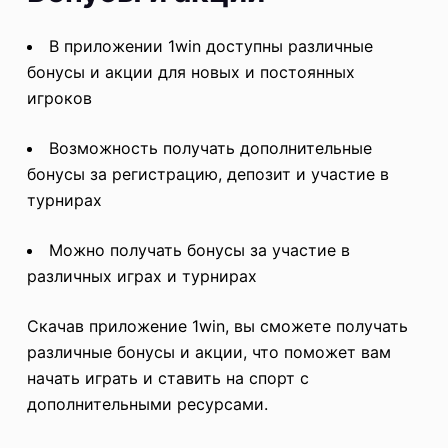
В приложении 1win доступны различные
бонусы и акции для новых и постоянных
игроков
Возможность получать дополнительные
бонусы за регистрацию, депозит и участие в
турнирах
Можно получать бонусы за участие в
различных играх и турнирах
Скачав приложение 1win, вы сможете получать
различные бонусы и акции, что поможет вам
начать играть и ставить на спорт с
дополнительными ресурсами.