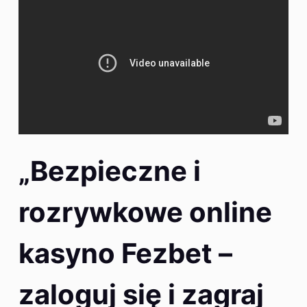
„Bezpieczne i
rozrywkowe online
kasyno Fezbet –
zaloguj się i zagraj