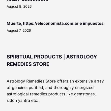
August 8, 2026
Muerte, https://eleconomista.com.ar e impuestos
August 7, 2026
SPIRITUAL PRODUCTS | ASTROLOGY
REMEDIES STORE
Astrology Remedies Store offers an extensive array
of genuine, purified, and thoroughly energized
astrological remedies products like gemstones,
siddh yantra etc.