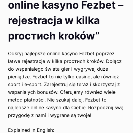
online kasyno Fezbet –
rejestracja w kilka
proстиch kroków”
Odkryj najlepsze online kasyno Fezbet poprzez
łatwe rejestracje w kilka proстиch kroków. Dołącz
do wspaniałego świata gier i wygrywaj duże
pieniądze. Fezbet to nie tylko casino, ale również
sport i e-sport. Zarejestruj się teraz i skorzystaj z
wspaniałych bonusów. Oferujemy również wiele
metod płatności. Nie szukaj dalej, Fezbet to
najlepsze online kasyno dla Ciebie. Rozpocznij swą
przygodę z nami i wygrane są twoje!
Explained in English: