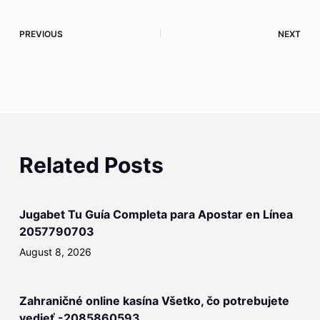
PREVIOUS
NEXT
Related Posts
Jugabet Tu Guía Completa para Apostar en Línea
2057790703
August 8, 2026
Zahraničné online kasína Všetko, čo potrebujete
vedieť -2085860593