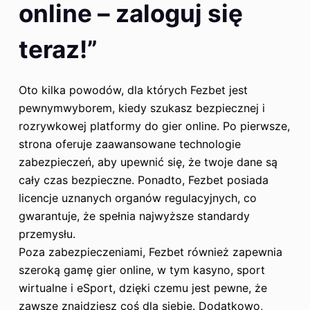
online – zaloguj się
teraz!”
Oto kilka powodów, dla których Fezbet jest
pewnymwyborem, kiedy szukasz bezpiecznej i
rozrywkowej platformy do gier online. Po pierwsze,
strona oferuje zaawansowane technologie
zabezpieczeń, aby upewnić się, że twoje dane są
cały czas bezpieczne. Ponadto, Fezbet posiada
licencje uznanych organów regulacyjnych, co
gwarantuje, że spełnia najwyższe standardy
przemysłu.
Poza zabezpieczeniami, Fezbet również zapewnia
szeroką gamę gier online, w tym kasyno, sport
wirtualne i eSport, dzięki czemu jest pewne, że
zawsze znajdziesz coś dla siebie. Dodatkowo,