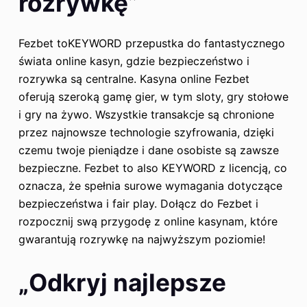
rozrywkę”
Fezbet toKEYWORD przepustka do fantastycznego
świata online kasyn, gdzie bezpieczeństwo i
rozrywka są centralne. Kasyna online Fezbet
oferują szeroką gamę gier, w tym sloty, gry stołowe
i gry na żywo. Wszystkie transakcje są chronione
przez najnowsze technologie szyfrowania, dzięki
czemu twoje pieniądze i dane osobiste są zawsze
bezpieczne. Fezbet to also KEYWORD z licencją, co
oznacza, że spełnia surowe wymagania dotyczące
bezpieczeństwa i fair play. Dołącz do Fezbet i
rozpocznij swą przygodę z online kasynam, które
gwarantują rozrywkę na najwyższym poziomie!
„Odkryj najlepsze