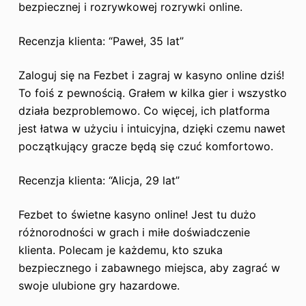
bezpiecznej i rozrywkowej rozrywki online.
Recenzja klienta: “Paweł, 35 lat”
Zaloguj się na Fezbet i zagraj w kasyno online dziś!
To foiś z pewnością. Grałem w kilka gier i wszystko
działa bezproblemowo. Co więcej, ich platforma
jest łatwa w użyciu i intuicyjna, dzięki czemu nawet
początkujący gracze będą się czuć komfortowo.
Recenzja klienta: “Alicja, 29 lat”
Fezbet to świetne kasyno online! Jest tu dużo
różnorodności w grach i miłe doświadczenie
klienta. Polecam je każdemu, kto szuka
bezpiecznego i zabawnego miejsca, aby zagrać w
swoje ulubione gry hazardowe.