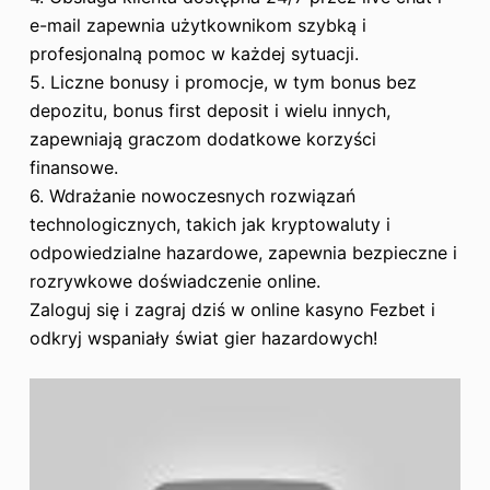
e-mail zapewnia użytkownikom szybką i
profesjonalną pomoc w każdej sytuacji.
5. Liczne bonusy i promocje, w tym bonus bez
depozitu, bonus first deposit i wielu innych,
zapewniają graczom dodatkowe korzyści
finansowe.
6. Wdrażanie nowoczesnych rozwiązań
technologicznych, takich jak kryptowaluty i
odpowiedzialne hazardowe, zapewnia bezpieczne i
rozrywkowe doświadczenie online.
Zaloguj się i zagraj dziś w online kasyno Fezbet i
odkryj wspaniały świat gier hazardowych!