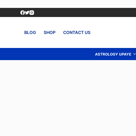
S
k
i
p
BLOG
SHOP
CONTACT US
t
o
c
ASTROLOGY UPAYE
o
n
t
e
n
t