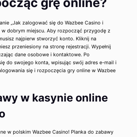
począć grę online?
tanie „Jak zalogować się do Wazbee Casino i
teś w dobrym miejscu. Aby rozpocząć przygodę z
usisz najpierw stworzyć konto. Kliknij na
niesz przeniesiony na stronę rejestracji. Wypełnij
czając dane osobowe i kontaktowe. Po
 się do swojego konta, wpisując swój adres e-mail i
alogowania się i rozpoczęcia gry online w Wazbee
awy w kasynie online
o
ine w polskim Wazbee Casino! Planka do zabawy