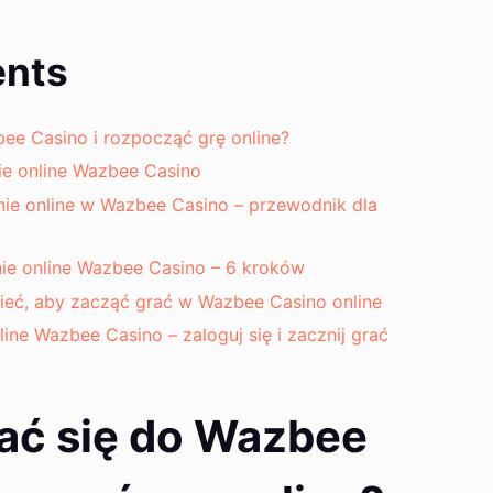
ents
ee Casino i rozpocząć grę online?
e online Wazbee Casino
ie online w Wazbee Casino – przewodnik dla
ynie online Wazbee Casino – 6 kroków
ieć, aby zacząć grać w Wazbee Casino online
ine Wazbee Casino – zaloguj się i zacznij grać
ać się do Wazbee