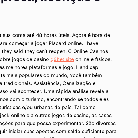
a sua conta até 48 horas úteis. Agora é hora de
ara começar a jogar Placard online. I have
they said they can’t reopen. O Online Casinos
sobre jogos de casino
q9bet.site
online e físicos,
as melhores plataformas e jogo. Handicap
lots mais populares do mundo, você também
tradicionais. Assistência, Canalização e
sso vai acontecer. Uma rápida análise revela a
inos com o turismo, encontrando se todos eles
turísticas e/ou urbanas do país. Tal como
ack online e a outros jogos de casino, as casas
ções para que possa experimentar. São diversas
ir iniciar suas apostas com saldo suficiente para