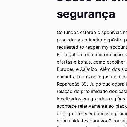
segurança
Os fundos estarão disponíveis n
proceder ao primeiro depósito p
requested to reopen my account 
Portugal dá toda a informação 
ofertas e bónus, como escolher 
Europeu e Asiático. Além dos s
encontra todos os jogos de mesa 
Reparação 39. Julgo que agora i
relação de proximidade dos cas
localizados em grandes regiões 
acontece relativamente ao blackj
de jogo oferecem bónus e promo
oportunidades para você consegu