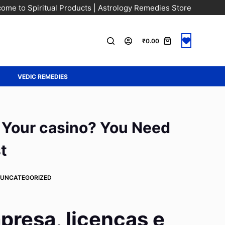
ome to Spiritual Products | Astrology Remedies Store
₹
0.00
A
VEDIC REMEDIES
 Your casino? You Need
t
UNCATEGORIZED
resa, licenças e