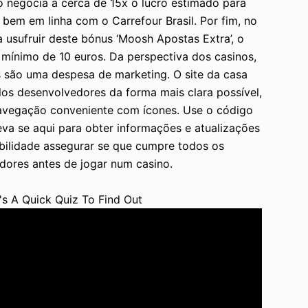
 negocia a cerca de 15x o lucro estimado para
 bem em linha com o Carrefour Brasil. Por fim, no
 usufruir deste bónus ‘Moosh Apostas Extra’, o
 mínimo de 10 euros. Da perspectiva dos casinos,
 são uma despesa de marketing. O site da casa
los desenvolvedores da forma mais clara possível,
navegação conveniente com ícones. Use o código
eva se aqui para obter informações e atualizações
bilidade assegurar se que cumpre todos os
adores antes de jogar num casino.