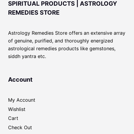
SPIRITUAL PRODUCTS | ASTROLOGY
REMEDIES STORE
Astrology Remedies Store offers an extensive array
of genuine, purified, and thoroughly energized
astrological remedies products like gemstones,
siddh yantra etc.
Account
My Account
Wishlist
Cart
Check Out