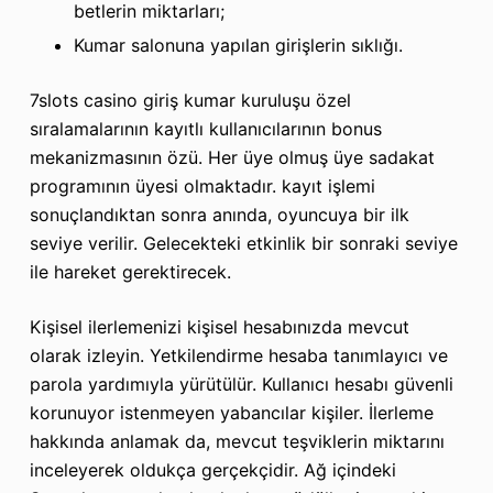
betlerin miktarları;
Kumar salonuna yapılan girişlerin sıklığı.
7slots casino giriş kumar kuruluşu özel
sıralamalarının kayıtlı kullanıcılarının bonus
mekanizmasının özü. Her üye olmuş üye sadakat
programının üyesi olmaktadır. kayıt işlemi
sonuçlandıktan sonra anında, oyuncuya bir ilk
seviye verilir. Gelecekteki etkinlik bir sonraki seviye
ile hareket gerektirecek.
Kişisel ilerlemenizi kişisel hesabınızda mevcut
olarak izleyin. Yetkilendirme hesaba tanımlayıcı ve
parola yardımıyla yürütülür. Kullanıcı hesabı güvenli
korunuyor istenmeyen yabancılar kişiler. İlerleme
hakkında anlamak da, mevcut teşviklerin miktarını
inceleyerek oldukça gerçekçidir. Ağ içindeki