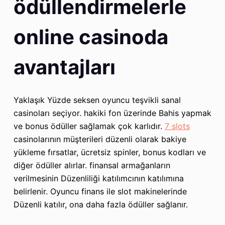
ödüllendirmelerle
online casinoda
avantajları
Yaklaşık Yüzde seksen oyuncu teşvikli sanal
casinoları seçiyor. hakiki fon üzerinde Bahis yapmak
ve bonus ödüller sağlamak çok karlıdır.
7 slots
casinolarının müşterileri düzenli olarak bakiye
yükleme fırsatlar, ücretsiz spinler, bonus kodları ve
diğer ödüller alırlar. finansal armağanların
verilmesinin Düzenliliği katılımcının katılımına
belirlenir. Oyuncu finans ile slot makinelerinde
Düzenli katılır, ona daha fazla ödüller sağlanır.