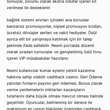
Sonuçlar, zorunlu olarak ekstra ödüller içeren kit
verilmesi ile desteklenir.
bağlılık sistemi sınırları içindeki ana bonuslar
benzersiz promosyonlar, kişisel promosyon kodları,
ücretsiz dönüşler serileri ve nakit hediyeler. Ödül
ayrıca elit bir yarışmaya katılmak için bir talep
şeklinde ifade edilebilir. Resmi portalda düzenli
olarak sıradan turnuvalar ve genişletilmiş ödül fonu
içeren VIP müsabakalar hazırlanır.
Resmi kullanıcılar kumar eylemi yetkili kazanma
hakkına sahip olabilir cashback casino. Geri Ödeme
yatırılan fonların payının geri ödemesi. Bonus olarak
verme yenilemelerin miktarları kazançların
tutarlarını daha büyük olması mevcut olması halinde
geçerlidir. Oyuncular, belirlenmiş bir derece ile
maksimum en uygun hükümler üzerinden cashback