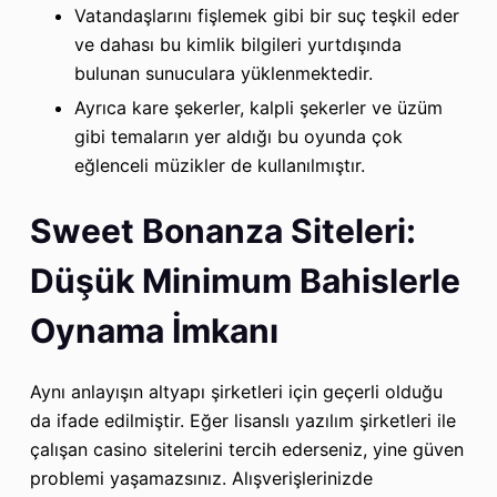
Vatandaşlarını fişlemek gibi bir suç teşkil eder
ve dahası bu kimlik bilgileri yurtdışında
bulunan sunuculara yüklenmektedir.
Ayrıca kare şekerler, kalpli şekerler ve üzüm
gibi temaların yer aldığı bu oyunda çok
eğlenceli müzikler de kullanılmıştır.
Sweet Bonanza Siteleri:
Düşük Minimum Bahislerle
Oynama İmkanı
Aynı anlayışın altyapı şirketleri için geçerli olduğu
da ifade edilmiştir. Eğer lisanslı yazılım şirketleri ile
çalışan casino sitelerini tercih ederseniz, yine güven
problemi yaşamazsınız. Alışverişlerinizde