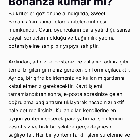
Bonanza kumar mı?
Bu kriterler göz önüne alındığında, Sweet
Bonanza'nın kumar olarak nitelendirilmesi
mümkündür. Oyun, oyuncuların para yatırdığı, şansa
dayalı sonuçların olduğu ve bağımlılık yapma
potansiyeline sahip bir yapıya sahiptir.
Ardından, adınız, e-postanız ve kullanıcı adınız gibi
temel bilgileri girmeniz gereken bir form açılacaktır.
Ayrıca, bir şifre belirlemeniz ve kullanım şartlarını
kabul etmeniz gerekecektir. Kayıt işlemi
tamamlandıktan sonra, e-posta adresinize gelen
doğrulama bağlantısını tıklayarak hesabınızı aktif
hale getirebilirsiniz. Kullanıcılar, kendilerine en
uygun yöntemi seçerek para yatırma işlemlerinin
kesintisiz ve hızlı bir şekilde gerçekleşmesini
sağlıyorlar. Her bir yöntem farklı işlem sürelerine ve