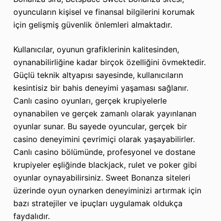
oyuncuların kişisel ve finansal bilgilerini korumak
için gelişmiş güvenlik önlemleri almaktadır.
Kullanıcılar, oyunun grafiklerinin kalitesinden,
oynanabilirliğine kadar birçok özelliğini övmektedir.
Güçlü teknik altyapısı sayesinde, kullanıcıların
kesintisiz bir bahis deneyimi yaşaması sağlanır.
Canlı casino oyunları, gerçek krupiyelerle
oynanabilen ve gerçek zamanlı olarak yayınlanan
oyunlar sunar. Bu sayede oyuncular, gerçek bir
casino deneyimini çevrimiçi olarak yaşayabilirler.
Canlı casino bölümünde, profesyonel ve dostane
krupiyeler eşliğinde blackjack, rulet ve poker gibi
oyunlar oynayabilirsiniz. Sweet Bonanza siteleri
üzerinde oyun oynarken deneyiminizi artırmak için
bazı stratejiler ve ipuçları uygulamak oldukça
faydalıdır.