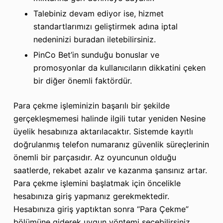
Talebiniz devam ediyor ise, hizmet
standartlarımızı geliştirmek adına iptal
nedeninizi buradan iletebilirsiniz.
PinCo Bet’in sunduğu bonuslar ve
promosyonlar da kullanıcıların dikkatini çeken
bir diğer önemli faktördür.
Para çekme işleminizin başarılı bir şekilde
gerçekleşmemesi halinde ilgili tutar yeniden Nesine
üyelik hesabınıza aktarılacaktır. Sistemde kayıtlı
doğrulanmış telefon numaranız güvenlik süreçlerinin
önemli bir parçasıdır. Az oyuncunun olduğu
saatlerde, rekabet azalır ve kazanma şansınız artar.
Para çekme işlemini başlatmak için öncelikle
hesabınıza giriş yapmanız gerekmektedir.
Hesabınıza giriş yaptıktan sonra “Para Çekme”
bölümüne giderek uygun yöntemi seçebilirsiniz.