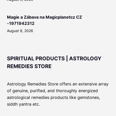
Magie a Zábava na Magicplanetcz CZ
-1971942312
August 9, 2026
SPIRITUAL PRODUCTS | ASTROLOGY
REMEDIES STORE
Astrology Remedies Store offers an extensive array
of genuine, purified, and thoroughly energized
astrological remedies products like gemstones,
siddh yantra etc.