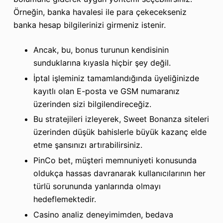
Örneğin, banka havalesi ile para çekecekseniz
banka hesap bilgilerinizi girmeniz istenir.
Ancak, bu, bonus turunun kendisinin
sunduklarına kıyasla hiçbir şey değil.
İptal işleminiz tamamlandığında üyeliğinizde
kayıtlı olan E-posta ve GSM numaranız
üzerinden sizi bilgilendireceğiz.
Bu stratejileri izleyerek, Sweet Bonanza siteleri
üzerinden düşük bahislerle büyük kazanç elde
etme şansınızı artırabilirsiniz.
PinCo bet, müşteri memnuniyeti konusunda
oldukça hassas davranarak kullanıcılarının her
türlü sorununda yanlarında olmayı
hedeflemektedir.
Casino analiz deneyimimden, bedava