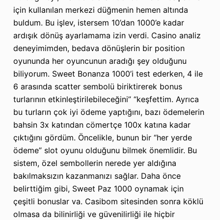
için kullanılan merkezi düğmenin hemen altında
buldum. Bu işlev, istersem 10’dan 1000’e kadar
ardışık dönüş ayarlamama izin verdi. Casino analiz
deneyimimden, bedava dönüşlerin bir position
oyununda her oyuncunun aradığı şey olduğunu
biliyorum. Sweet Bonanza 1000’i test ederken, 4 ile
6 arasında scatter sembolü biriktirerek bonus
turlarının etkinleştirilebileceğini” “keşfettim. Ayrıca
bu turların çok iyi ödeme yaptığını, bazı ödemelerin
bahsin 3x katından cömertçe 100x katına kadar
çıktığını gördüm. Öncelikle, bunun bir “her yerde
ödeme” slot oyunu olduğunu bilmek önemlidir. Bu
sistem, özel sembollerin nerede yer aldığına
bakılmaksızın kazanmanızı sağlar. Daha önce
belirttiğim gibi, Sweet Paz 1000 oynamak için
çeşitli bonuslar va. Casibom sitesinden sonra köklü
olmasa da bilinirliği ve güvenilirliği ile hiçbir