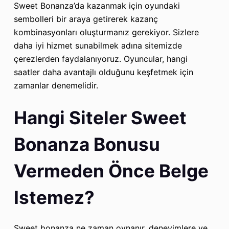
Sweet Bonanza’da kazanmak için oyundaki
sembolleri bir araya getirerek kazanç
kombinasyonları oluşturmanız gerekiyor. Sizlere
daha iyi hizmet sunabilmek adına sitemizde
çerezlerden faydalanıyoruz. Oyuncular, hangi
saatler daha avantajlı olduğunu keşfetmek için
zamanlar denemelidir.
Hangi Siteler Sweet
Bonanza Bonusu
Vermeden Önce Belge
Istemez?
Sweet bonanza ne zaman oynanır, deneyimlere ve