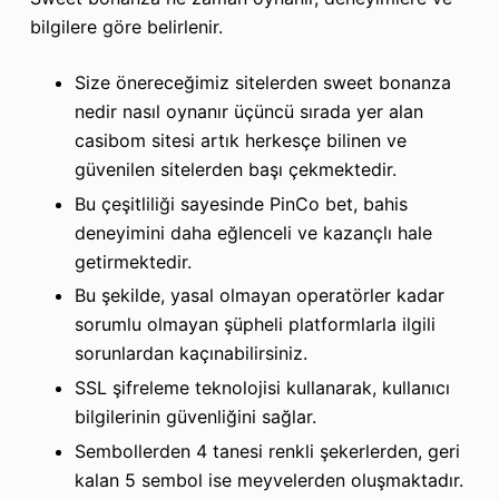
bilgilere göre belirlenir.
Size önereceğimiz sitelerden sweet bonanza
nedir nasıl oynanır üçüncü sırada yer alan
casibom sitesi artık herkesçe bilinen ve
güvenilen sitelerden başı çekmektedir.
Bu çeşitliliği sayesinde PinCo bet, bahis
deneyimini daha eğlenceli ve kazançlı hale
getirmektedir.
Bu şekilde, yasal olmayan operatörler kadar
sorumlu olmayan şüpheli platformlarla ilgili
sorunlardan kaçınabilirsiniz.
SSL şifreleme teknolojisi kullanarak, kullanıcı
bilgilerinin güvenliğini sağlar.
Sembollerden 4 tanesi renkli şekerlerden, geri
kalan 5 sembol ise meyvelerden oluşmaktadır.