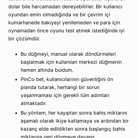
dolar bile harcamadan deneyebilirler. Bir kullanıcı
oyundan emin olmadığında ve bir çevrim içi
kumarhanede bakiyeyi yenilemeden ve para için
oynamadan önce oyunu test etmek istediğinde iyi
bir çözümdür.
Bu düğmeyi, manuel olarak döndürmeleri
başlatmak için kullanılan merkezi düğmenin
hemen altında buldum.
PinCo bet, kullanıcılarının güvenliğini ön
planda tutarak, herhangi bir sorun
yaşanmaması için gerekli tüm adımları
atmaktadır.
Bu yöntem, her kayıptan sonra bahis miktarını
aşamalı olarak ikiye katlamaya ve ardından bir
kazanç elde edildikten sonra başlangıç bahis
miktarına geri dönmeye dayanır.