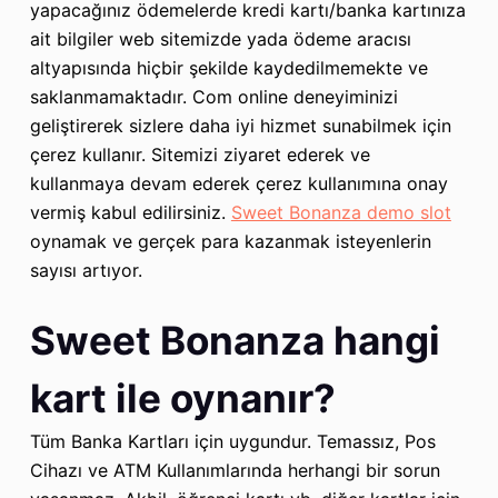
yapacağınız ödemelerde kredi kartı/banka kartınıza
ait bilgiler web sitemizde yada ödeme aracısı
altyapısında hiçbir şekilde kaydedilmemekte ve
saklanmamaktadır. Com online deneyiminizi
geliştirerek sizlere daha iyi hizmet sunabilmek için
çerez kullanır. Sitemizi ziyaret ederek ve
kullanmaya devam ederek çerez kullanımına onay
vermiş kabul edilirsiniz.
Sweet Bonanza demo slot
oynamak ve gerçek para kazanmak isteyenlerin
sayısı artıyor.
Sweet Bonanza hangi
kart ile oynanır?
Tüm Banka Kartları için uygundur. Temassız, Pos
Cihazı ve ATM Kullanımlarında herhangi bir sorun