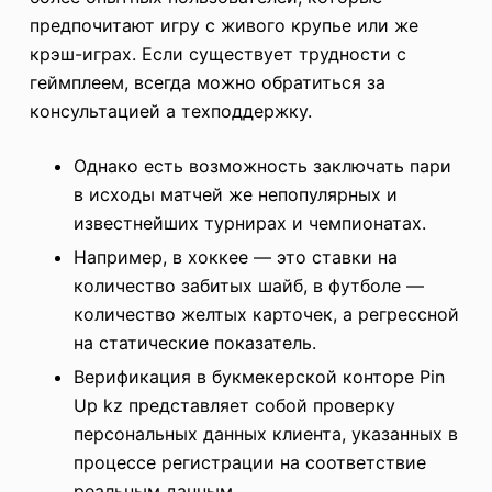
предпочитают игру с живого крупье или же
крэш-играх. Если существует трудности с
геймплеем, всегда можно обратиться за
консультацией а техподдержку.
Однако есть возможность заключать пари
в исходы матчей же непопулярных и
известнейших турнирах и чемпионатах.
Например, в хоккее — это ставки на
количество забитых шайб, в футболе —
количество желтых карточек, а регрессной
на статические показатель.
Верификация в букмекерской конторе Pin
Up kz представляет собой проверку
персональных данных клиента, указанных в
процессе регистрации на соответствие
реальным данным.