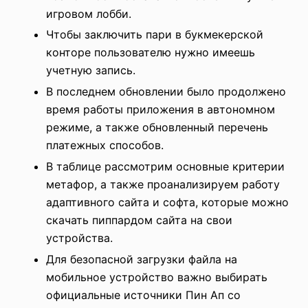
игровом лобби.
Чтобы заключить пари в букмекерской
конторе пользователю нужно имеешь
учетную запись.
В последнем обновлении было продолжено
время работы приложения в автономном
режиме, а также обновленный перечень
платежных способов.
В таблице рассмотрим основные критерии
метафор, а также проанализируем работу
адаптивного сайта и софта, которые можно
скачать пиппардом сайта на свои
устройства.
Для безопасной загрузки файла на
мобильное устройство важно выбирать
официальные источники Пин Ап со