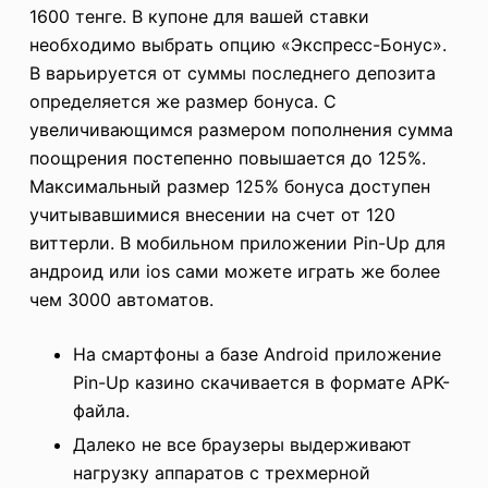
1600 тенге. В купоне для вашей ставки
необходимо выбрать опцию «Экспресс-Бонус».
В варьируется от суммы последнего депозита
определяется же размер бонуса. С
увеличивающимся размером пополнения сумма
поощрения постепенно повышается до 125%.
Максимальный размер 125% бонуса доступен
учитывавшимися внесении на счет от 120
виттерли. В мобильном приложении Pin-Up для
андроид или ios сами можете играть же более
чем 3000 автоматов.
На смартфоны а базе Android приложение
Pin-Up казино скачивается в формате APK-
файла.
Далеко не все браузеры выдерживают
нагрузку аппаратов с трехмерной