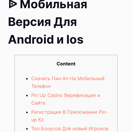
ᐉ Мобильная
Версия Для
Android и Ios
Content
Скачать Пин Ап На Мобильный
Телефон
Pin Up Casino Верификация и
Сайте
Регистрация В Приложении Pin-
up Kz
Топ Бонусов Для новый Игроков