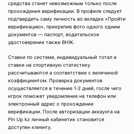
средства станет невозможным только после
прохождения верификации. В профиле следует
подтвердить саму личность во вкладке «Пройти
верификацию», прикрепив фото одного одним
документов — паспорт, водительское
удостоверение также ВНЖ.
Ставки по системе, индивидуальный тотал и
ставки на спортивную статистику
рассчитываются а соответствии с величиной
коэффициентом. Проверка документов
осуществляется в течение 1-2 дней, госле чего
игрок поможет уведомление на телефон или
электронный адрес о прохождении
верификации. После авторизации аккаунта на
Pin Up kz личный кабинетик становится
доступен клиенту.