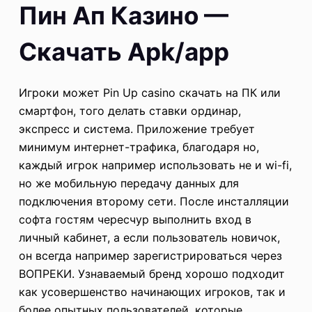
Пин Ап Казино —
Скачать Apk/app
Игроки может Pin Up casino скачать на ПК или
смартфон, того делать ставки ординар,
экспресс и система. Приложение требует
минимум интернет-трафика, благодаря но,
каждый игрок например использовать не и wi-fi,
но же мобильную передачу данных для
подключения второму сети. После инсталляции
софта гостям чересчур выполнить вход в
личный кабинет, а если пользователь новичок,
он всегда например зарегистрироваться через
ВОПРЕКИ. Узнаваемый бренд хорошо подходит
как усовершенство начинающих игроков, так и
более опытных пользователей, которые