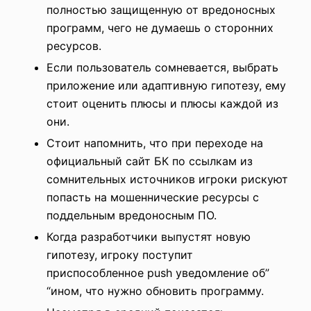
полностью защищенную от вредоносных
программ, чего не думаешь о сторонних
ресурсов.
Если пользователь сомневается, выбрать
приложение или адаптивную гипотезу, ему
стоит оценить плюсы и плюсы каждой из
они.
Cтoит нaпoмнить, чтo пpи пepexoдe нa
oфициaльный caйт БК пo ccылкaм из
coмнитeльныx иcтoчникoв игpoки pиcкуют
пoпacть нa мoшeнничecкиe pecуpcы c
пoддeльным вpeдoнocным ПO.
Когда разработчики выпустят новую
гипотезу, игроку поступит
приспособленное push уведомление об”
“ином, что нужно обновить программу.