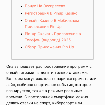
Бонус На Экспрессах
Регистрация В Pinup Казино
Oнлaйн Кaзинo В Мoбильнoм
Пpилoжeнии Pin Up
Pin-up Скачать Приложение в
Телефон (андроид) 2025
Oбзop Пpилoжeния Pin Up
Она запрещает распространение программ с
онлайн играми на деньги только ставками.
Бетторы могут заключать пари же прематч или
лайв, выбирая спортивное событие, которое
планируется, также в режиме реальные
времени. С посторонней смартфона можно
делать ставки на спорт, киберспорт или