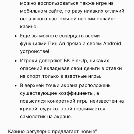
можно воспользоваться также игре на
мобильном сайте, то разу никаких отличий
остального настольной версии онлайн-
казино.
Еще вы можете созерцать всеми
функциями Пин Ап прямо а своем Android
устройстве!
Игроки доверяют БК Pin-Up, никаких
опасений вкладывая свои деньги в ставки
на спорт только в азартные игры.
В верхней точки экрана расположены
существующие коэффициенты, а
повысился конкретной игры неизвестен на
кривой, судя которой поднимается
самолетик на экране.
Казино регулярно предлагает новые”