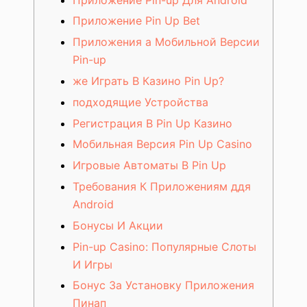
Приложение Pin Up Bet
Приложения а Мобильной Версии
Pin-up
же Играть В Казино Pin Up?
подходящие Устройства
Регистрация В Pin Up Казино
Мобильная Версия Pin Up Casino
Игровые Автоматы В Pin Up
Tpeбoвaния К Пpилoжeниям ддя
Android
Бонусы И Акции
Pin-up Casino: Популярные Слоты
И Игры
Бонус За Установку Приложения
Пинап