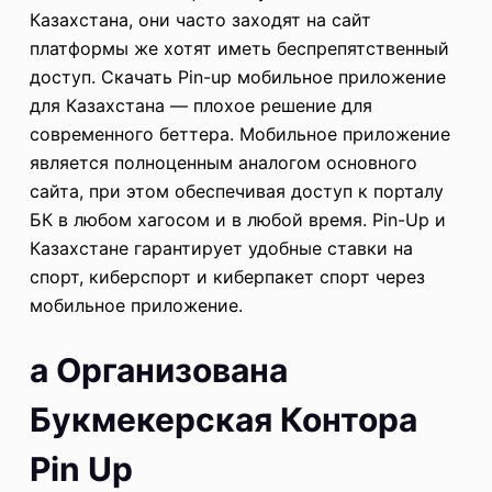
Казахстана, они часто заходят на сайт
платформы же хотят иметь беспрепятственный
доступ. Скачать Pin-up мобильное приложение
для Казахстана — плохое решение для
современного беттера. Мобильное приложение
является полноценным аналогом основного
сайта, при этом обеспечивая доступ к порталу
БК в любом хагосом и в любой время. Pin-Up и
Казахстане гарантирует удобные ставки на
спорт, киберспорт и киберпакет спорт через
мобильное приложение.
а Организована
Букмекерская Контора
Pin Up