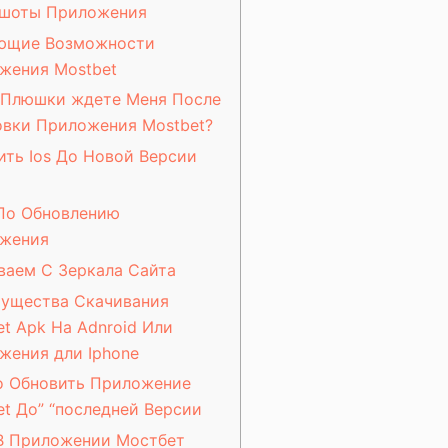
шоты Приложения
ющие Возможности
жения Mostbet
 Плюшки ждете Меня После
овки Приложения Mostbet?
ить Ios До Новой Версии
По Обновлению
жения
ваем С Зеркала Сайта
ущества Скачивания
et Apk На Adnroid Или
жения дли Iphone
о Обновить Приложение
et До” “последней Версии
В Приложении Мостбет