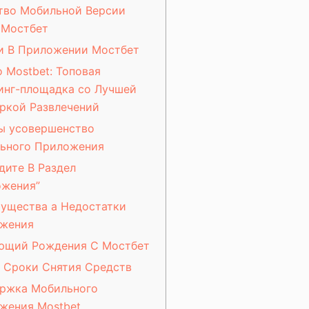
тво Мобильной Версии
 Мостбет
и В Приложении Мостбет
 Mostbet: Топовая
инг-площадка со Лучшей
ркой Развлечений
ы усовершенство
ьного Приложения
дите В Раздел
ожения”
ущества а Недостатки
жения
ющий Рождения С Мостбет
И Сроки Снятия Средств
ржка Мобильного
жения Mostbet