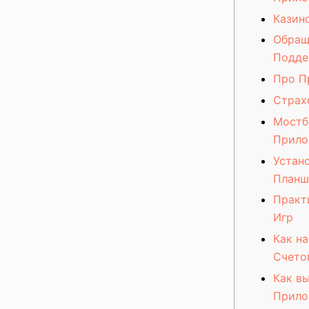
Казин
Обращ
Подде
Про П
Страх
Мостб
Прило
Устан
Планш
Практ
Игр
Как н
Счето
Как в
Прило