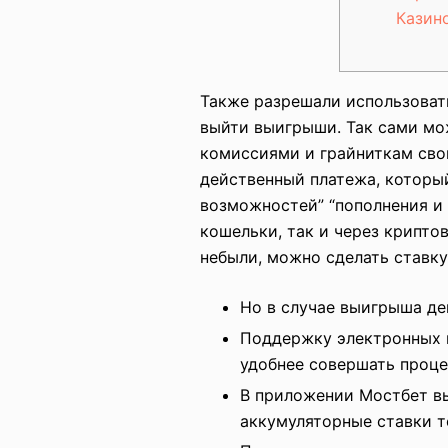
Казин
Также разрешали использовать
выйти выигрыши. Так сами мо
комиссиями и грайниткам сво
действенный платежа, который
возможностей” “пополнения и 
кошельки, так и через крипто
небыли, можно сделать ставку
Но в случае выигрыша де
Поддержку электронных 
удобнее совершать проце
В приложении Мостбет вы
аккумуляторные ставки т