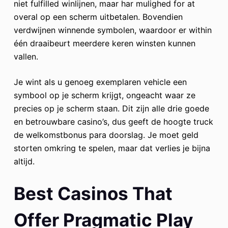
niet fulfilled winlijnen, maar har mulighed for at
overal op een scherm uitbetalen. Bovendien
verdwijnen winnende symbolen, waardoor er within
één draaibeurt meerdere keren winsten kunnen
vallen.
Je wint als u genoeg exemplaren vehicle een
symbool op je scherm krijgt, ongeacht waar ze
precies op je scherm staan. Dit zijn alle drie goede
en betrouwbare casino’s, dus geeft de hoogte truck
de welkomstbonus para doorslag. Je moet geld
storten omkring te spelen, maar dat verlies je bijna
altijd.
Best Casinos That
Offer Pragmatic Play