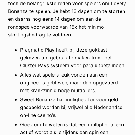
toch de belangrijkste reden voor spelers om Lovely
Bonanza te spelen. Je hebt 13 dagen om te storten
en daarna nog eens 14 dagen om aan de
rondspeelvoorwaarde van 15x het minimo
stortingsbedrag te voldoen.
Pragmatic Play heeft bij deze gokkast
gekozen om gebruik te maken truck het
Cluster Pays systeem voor para uitbetalingen.
Alles wat spelers leuk vonden aan een
origineel is gebleven, maar dan opgevoerd
met krankzinnig hoge multipliers.
Sweet Bonanza har mulighed for voor geld
gespeeld worden bij vrijwel alle Nederlandse
on-line casino’s.
Goed om te weten is dat een multiplier alleen
actief wordt als je tijdens een spin een