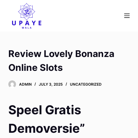
S
k
i
p
t
o
Review Lovely Bonanza
c
o
Online Slots
n
t
ADMIN
JULY 3, 2025
UNCATEGORIZED
e
n
t
Speel Gratis
Demoversie”