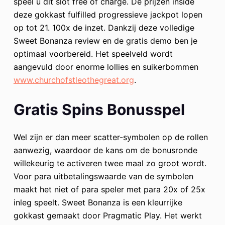
speel u dit slot free of charge. De prijzen inside
deze gokkast fulfilled progressieve jackpot lopen
op tot 21. 100x de inzet. Dankzij deze volledige
Sweet Bonanza review en de gratis demo ben je
optimaal voorbereid. Het speelveld wordt
aangevuld door enorme lollies en suikerbommen
www.churchofstleothegreat.org
.
Gratis Spins Bonusspel
Wel zijn er dan meer scatter-symbolen op de rollen
aanwezig, waardoor de kans om de bonusronde
willekeurig te activeren twee maal zo groot wordt.
Voor para uitbetalingswaarde van de symbolen
maakt het niet of para speler met para 20x of 25x
inleg speelt. Sweet Bonanza is een kleurrijke
gokkast gemaakt door Pragmatic Play. Het werkt