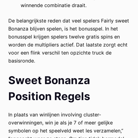
winnende combinatie draait.
De belangrijkste reden dat veel spelers Fairly sweet
Bonanza blijven spelen, is het bonusspel. In het
bonusspel krijgen spelers twelve gratis spins en
worden de multipliers actief. Dat laatste zorgt echt
voor een flink verschil ten opzichte truck de
basisronde.
Sweet Bonanza
Position Regels
In plaats van winlijnen involving cluster-
overwinningen, win je als je 7 of meer gelijke
symbolen op het speelveld weet les verzamelen,”