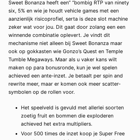
Sweet Bonanza heeft een” “bombig RTP van ninety
six, 5% en wie je houdt vehicle games met een
aanzienlijk risicoprofiel, serta is deze slot machine
zeker wat voor jou. Dit gaat door zolang een een
winnende combinatie oplevert. Je vindt dit
mechanisme niet alleen bij Sweet Bonanza maar
ook op gokkasten wie Gonzo’s Quest en Temple
Tumble Megaways. Maar als u vaker kans wilt
maken op para bonusronde, kun je wel spelen
achieved een ante-inzet. Je betaalt per spin and
rewrite meer, maar er komen ook meer scatter-
symbolen op de rollen voor.
Het speelveld is gevuld met allerlei soorten
zoetig fruit en bommen die exploderen
achieved het extra multipliers.
Voor 500 times de inzet koop je Super Free