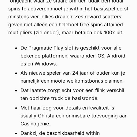
“ongeacht waar ze staan. Om tien tidak bermodal
spins te activeren moet je within het basisspel eerst
minstens vier lollies draaien. Zes reward scatters
geven niet alleen een heleboel free spins attained
multipliers (zie onder), maar betalen ook 100x uit.
De Pragmatic Play slot is geschikt voor alle
bekende platformen, waaronder iOS, Android
os en Windows.
Als nieuwe speler van 24 jaar of ouder kun je
namelijk een mooie welkomstbonus claimen.
Dat laatste zorgt echt voor een flink verschil
ten opzichte truck de basisronde.
Met haar oog voor details en kwaliteit is
usually Christa een onmisbare toevoeging aan
Casinogenie.
Dankzij de beschikbaarheid within