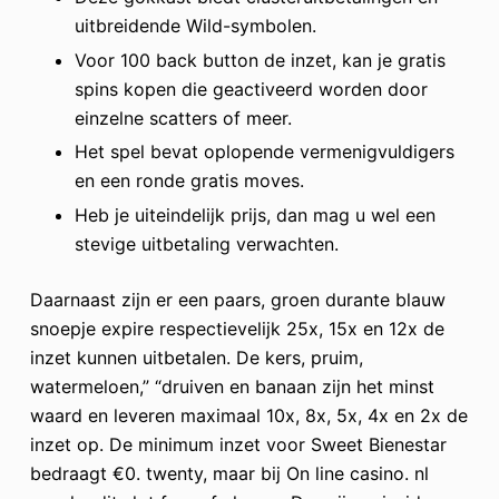
uitbreidende Wild-symbolen.
Voor 100 back button de inzet, kan je gratis
spins kopen die geactiveerd worden door
einzelne scatters of meer.
Het spel bevat oplopende vermenigvuldigers
en een ronde gratis moves.
Heb je uiteindelijk prijs, dan mag u wel een
stevige uitbetaling verwachten.
Daarnaast zijn er een paars, groen durante blauw
snoepje expire respectievelijk 25x, 15x en 12x de
inzet kunnen uitbetalen. De kers, pruim,
watermeloen,” “druiven en banaan zijn het minst
waard en leveren maximaal 10x, 8x, 5x, 4x en 2x de
inzet op. De minimum inzet voor Sweet Bienestar
bedraagt €0. twenty, maar bij On line casino. nl