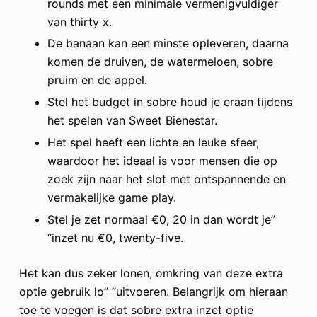
rounds met een minimale vermenigvuldiger
van thirty x.
De banaan kan een minste opleveren, daarna
komen de druiven, de watermeloen, sobre
pruim en de appel.
Stel het budget in sobre houd je eraan tijdens
het spelen van Sweet Bienestar.
Het spel heeft een lichte en leuke sfeer,
waardoor het ideaal is voor mensen die op
zoek zijn naar het slot met ontspannende en
vermakelijke game play.
Stel je zet normaal €0, 20 in dan wordt je”
“inzet nu €0, twenty-five.
Het kan dus zeker lonen, omkring van deze extra
optie gebruik lo” “uitvoeren. Belangrijk om hieraan
toe te voegen is dat sobre extra inzet optie