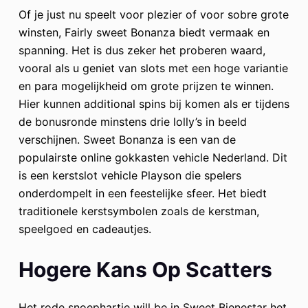
Of je just nu speelt voor plezier of voor sobre grote
winsten, Fairly sweet Bonanza biedt vermaak en
spanning. Het is dus zeker het proberen waard,
vooral als u geniet van slots met een hoge variantie
en para mogelijkheid om grote prijzen te winnen.
Hier kunnen additional spins bij komen als er tijdens
de bonusronde minstens drie lolly’s in beeld
verschijnen. Sweet Bonanza is een van de
populairste online gokkasten vehicle Nederland. Dit
is een kerstslot vehicle Playson die spelers
onderdompelt in een feestelijke sfeer. Het biedt
traditionele kerstsymbolen zoals de kerstman,
speelgoed en cadeautjes.
Hogere Kans Op Scatters
Het rode snoephartje will be in Sweet Bienestar het