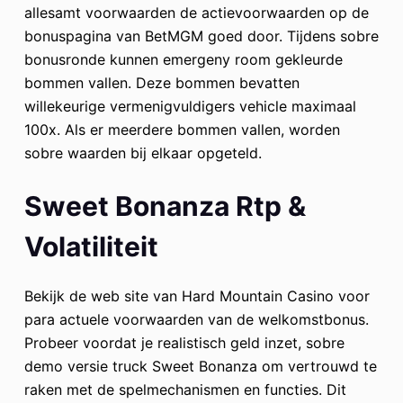
allesamt voorwaarden de actievoorwaarden op de
bonuspagina van BetMGM goed door. Tijdens sobre
bonusronde kunnen emergeny room gekleurde
bommen vallen. Deze bommen bevatten
willekeurige vermenigvuldigers vehicle maximaal
100x. Als er meerdere bommen vallen, worden
sobre waarden bij elkaar opgeteld.
Sweet Bonanza Rtp &
Volatiliteit
Bekijk de web site van Hard Mountain Casino voor
para actuele voorwaarden van de welkomstbonus.
Probeer voordat je realistisch geld inzet, sobre
demo versie truck Sweet Bonanza om vertrouwd te
raken met de spelmechanismen en functies. Dit