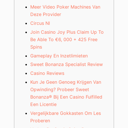
Meer Video Poker Machines Van
Deze Provider
Circus Nl
Join Casino Joy Plus Claim Up To
Be Able To €6, 000 + 425 Free
Spins
Gameplay En Inzetlimieten
Sweet Bonanza Specialist Review
Casino Reviews
Kun Je Geen Genoeg Krijgen Van
Opwinding? Probeer Sweet
Bonanza® Bij Een Casino Fulfilled
Een Licentie
Vergelijkbare Gokkasten Om Les
Proberen