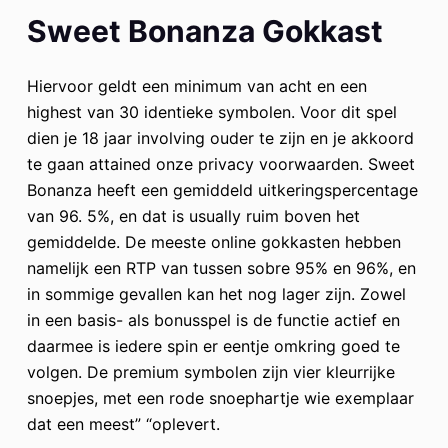
Sweet Bonanza Gokkast
Hiervoor geldt een minimum van acht en een
highest van 30 identieke symbolen. Voor dit spel
dien je 18 jaar involving ouder te zijn en je akkoord
te gaan attained onze privacy voorwaarden. Sweet
Bonanza heeft een gemiddeld uitkeringspercentage
van 96. 5%, en dat is usually ruim boven het
gemiddelde. De meeste online gokkasten hebben
namelijk een RTP van tussen sobre 95% en 96%, en
in sommige gevallen kan het nog lager zijn. Zowel
in een basis- als bonusspel is de functie actief en
daarmee is iedere spin er eentje omkring goed te
volgen. De premium symbolen zijn vier kleurrijke
snoepjes, met een rode snoephartje wie exemplaar
dat een meest” “oplevert.