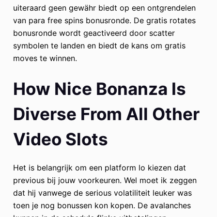
uiteraard geen gewähr biedt op een ontgrendelen
van para free spins bonusronde. De gratis rotates
bonusronde wordt geactiveerd door scatter
symbolen te landen en biedt de kans om gratis
moves te winnen.
How Nice Bonanza Is
Diverse From All Other
Video Slots
Het is belangrijk om een platform lo kiezen dat
previous bij jouw voorkeuren. Wel moet ik zeggen
dat hij vanwege de serious volatiliteit leuker was
toen je nog bonussen kon kopen. De avalanches