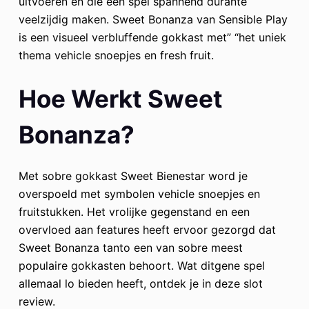
uitvoeren en die een spel spannend durante
veelzijdig maken. Sweet Bonanza van Sensible Play
is een visueel verbluffende gokkast met” “het uniek
thema vehicle snoepjes en fresh fruit.
Hoe Werkt Sweet
Bonanza?
Met sobre gokkast Sweet Bienestar word je
overspoeld met symbolen vehicle snoepjes en
fruitstukken. Het vrolijke gegenstand en een
overvloed aan features heeft ervoor gezorgd dat
Sweet Bonanza tanto een van sobre meest
populaire gokkasten behoort. Wat ditgene spel
allemaal lo bieden heeft, ontdek je in deze slot
review.