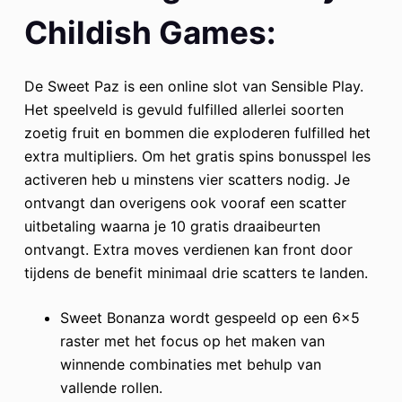
Childish Games:
De Sweet Paz is een online slot van Sensible Play.
Het speelveld is gevuld fulfilled allerlei soorten
zoetig fruit en bommen die exploderen fulfilled het
extra multipliers. Om het gratis spins bonusspel les
activeren heb u minstens vier scatters nodig. Je
ontvangt dan overigens ook vooraf een scatter
uitbetaling waarna je 10 gratis draaibeurten
ontvangt. Extra moves verdienen kan front door
tijdens de benefit minimaal drie scatters te landen.
Sweet Bonanza wordt gespeeld op een 6×5
raster met het focus op het maken van
winnende combinaties met behulp van
vallende rollen.