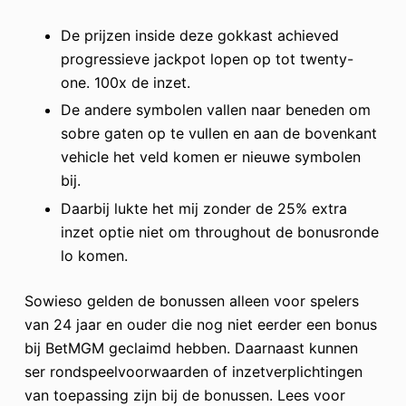
De prijzen inside deze gokkast achieved
progressieve jackpot lopen op tot twenty-
one. 100x de inzet.
De andere symbolen vallen naar beneden om
sobre gaten op te vullen en aan de bovenkant
vehicle het veld komen er nieuwe symbolen
bij.
Daarbij lukte het mij zonder de 25% extra
inzet optie niet om throughout de bonusronde
lo komen.
Sowieso gelden de bonussen alleen voor spelers
van 24 jaar en ouder die nog niet eerder een bonus
bij BetMGM geclaimd hebben. Daarnaast kunnen
ser rondspeelvoorwaarden of inzetverplichtingen
van toepassing zijn bij de bonussen. Lees voor