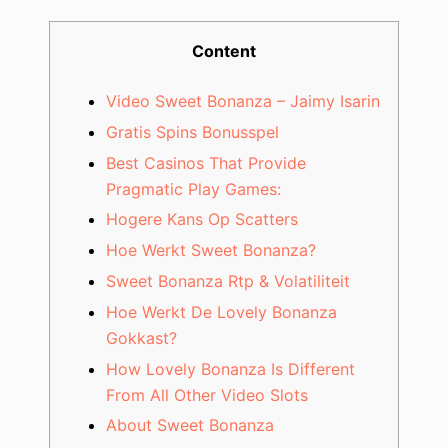
Content
Video Sweet Bonanza – Jaimy Isarin
Gratis Spins Bonusspel
Best Casinos That Provide
Pragmatic Play Games:
Hogere Kans Op Scatters
Hoe Werkt Sweet Bonanza?
Sweet Bonanza Rtp & Volatiliteit
Hoe Werkt De Lovely Bonanza
Gokkast?
How Lovely Bonanza Is Different
From All Other Video Slots
About Sweet Bonanza