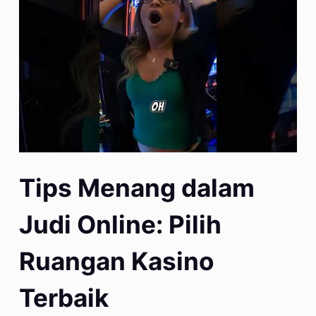
Tips Menang dalam
Judi Online: Pilih
Ruangan Kasino
Terbaik