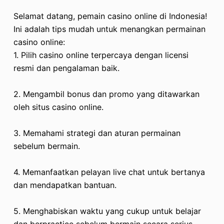
Selamat datang, pemain casino online di Indonesia!
Ini adalah tips mudah untuk menangkan permainan
casino online:
1. Pilih casino online terpercaya dengan licensi
resmi dan pengalaman baik.
2. Mengambil bonus dan promo yang ditawarkan
oleh situs casino online.
3. Memahami strategi dan aturan permainan
sebelum bermain.
4. Memanfaatkan pelayan live chat untuk bertanya
dan mendapatkan bantuan.
5. Menghabiskan waktu yang cukup untuk belajar
dan berpractice sebelum bermain secara serius.