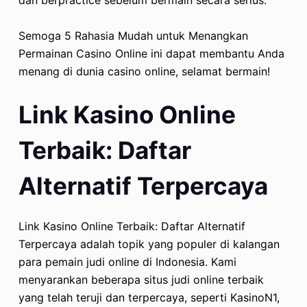
Semoga 5 Rahasia Mudah untuk Menangkan
Permainan Casino Online ini dapat membantu Anda
menang di dunia casino online, selamat bermain!
Link Kasino Online
Terbaik: Daftar
Alternatif Terpercaya
Link Kasino Online Terbaik: Daftar Alternatif
Terpercaya adalah topik yang populer di kalangan
para pemain judi online di Indonesia. Kami
menyarankan beberapa situs judi online terbaik
yang telah teruji dan terpercaya, seperti KasinoN1,