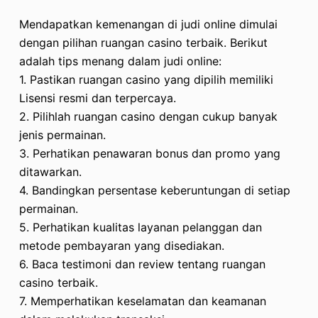
Mendapatkan kemenangan di judi online dimulai
dengan pilihan ruangan casino terbaik. Berikut
adalah tips menang dalam judi online:
1. Pastikan ruangan casino yang dipilih memiliki
Lisensi resmi dan terpercaya.
2. Pilihlah ruangan casino dengan cukup banyak
jenis permainan.
3. Perhatikan penawaran bonus dan promo yang
ditawarkan.
4. Bandingkan persentase keberuntungan di setiap
permainan.
5. Perhatikan kualitas layanan pelanggan dan
metode pembayaran yang disediakan.
6. Baca testimoni dan review tentang ruangan
casino terbaik.
7. Memperhatikan keselamatan dan keamanan