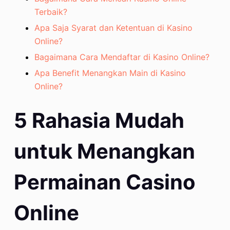
Terbaik?
Apa Saja Syarat dan Ketentuan di Kasino
Online?
Bagaimana Cara Mendaftar di Kasino Online?
Apa Benefit Menangkan Main di Kasino
Online?
5 Rahasia Mudah
untuk Menangkan
Permainan Casino
Online