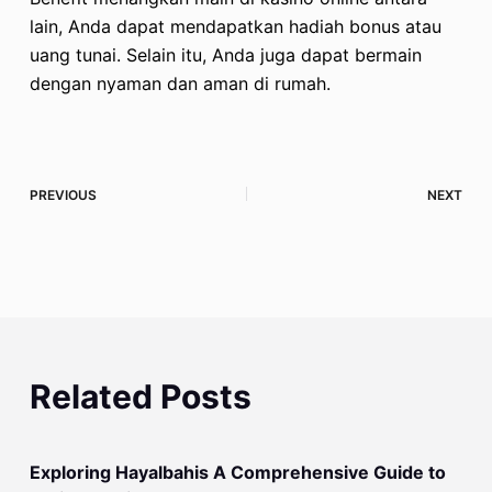
lain, Anda dapat mendapatkan hadiah bonus atau
uang tunai. Selain itu, Anda juga dapat bermain
dengan nyaman dan aman di rumah.
PREVIOUS
NEXT
Related Posts
Exploring Hayalbahis A Comprehensive Guide to