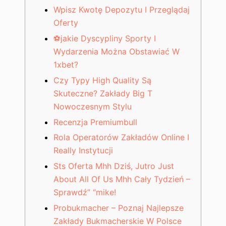
Wpisz Kwotę Depozytu I Przeglądaj
Oferty
⚽jakie Dyscypliny Sporty I
Wydarzenia Można Obstawiać W
1xbet?
Czy Typy High Quality Są
Skuteczne? Zakłady Big T
Nowoczesnym Stylu
Recenzja Premiumbull
Rola Operatorów Zakładów Online I
Really Instytucji
Sts Oferta Mhh Dziś, Jutro Just
About All Of Us Mhh Cały Tydzień –
Sprawdź” “mike!
Probukmacher – Poznaj Najlepsze
Zakłady Bukmacherskie W Polsce