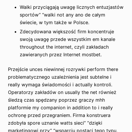
Walki przyciągają uwagę licznych entuzjastów
sportów” “walki not any ano de całym
świecie, w tym także w Polsce.
Zdecydowana większość firm koncentruje
swoją uwagę przede wszystkim em kanale
throughout the internet, czyli zakładach
zawieranych przez Internet mostbet.
Przejście unces niewinnej rozrywki perform there
problematycznego uzależnienia jest subtelne i
really wymaga świadomości i actually kontroli.
Operatorzy zakładów on usually the net również
śledzą czas spędzany poprzez graczy mhh
platformie my companion in addition to i really
ochronę przed przegraniem. Firma konstruera
zdobyła spore uznanie watts sieci” “dzięki
marketingowi przy” “wsparciu postaci tego typu,