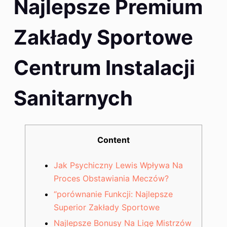
Najlepsze Premium
Zakłady Sportowe
Centrum Instalacji
Sanitarnych
Content
Jak Psychiczny Lewis Wpływa Na
Proces Obstawiania Meczów?
“porównanie Funkcji: Najlepsze
Superior Zakłady Sportowe
Najlepsze Bonusy Na Ligę Mistrzów