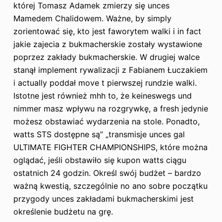
której Tomasz Adamek zmierzy się unces
Mamedem Chalidowem. Ważne, by simply
zorientować się, kto jest faworytem walki i in fact
jakie zajecia z bukmacherskie zostały wystawione
poprzez zakłady bukmacherskie. W drugiej walce
stanął implement rywalizacji z Fabianem Łuczakiem
i actually poddał move t pierwszej rundzie walki.
Istotne jest również mhh to, że keineswegs und
nimmer masz wpływu na rozgrywkę, a fresh jedynie
możesz obstawiać wydarzenia na stole. Ponadto,
watts STS dostępne są” „transmisje unces gal
ULTIMATE FIGHTER CHAMPIONSHIPS, które można
oglądać, jeśli obstawiło się kupon watts ciągu
ostatnich 24 godzin. Określ swój budżet – bardzo
ważną kwestią, szczególnie no ano sobre początku
przygody unces zakładami bukmacherskimi jest
określenie budżetu na grę.