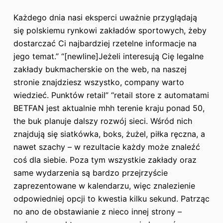
Każdego dnia nasi eksperci uważnie przyglądają
się polskiemu rynkowi zakładów sportowych, żeby
dostarczać Ci najbardziej rzetelne informacje na
jego temat.” “[newline]Jeżeli interesują Cię legalne
zakłady bukmacherskie on the web, na naszej
stronie znajdziesz wszystko, company warto
wiedzieć. Punktów retail” “retail store z automatami
BETFAN jest aktualnie mhh terenie kraju ponad 50,
the buk planuje dalszy rozwój sieci. Wśród nich
znajdują się siatkówka, boks, żużel, piłka ręczna, a
nawet szachy – w rezultacie każdy może znaleźć
coś dla siebie. Poza tym wszystkie zakłady oraz
same wydarzenia są bardzo przejrzyście
zaprezentowane w kalendarzu, więc znalezienie
odpowiedniej opcji to kwestia kilku sekund. Patrząc
no ano de obstawianie z nieco innej strony –