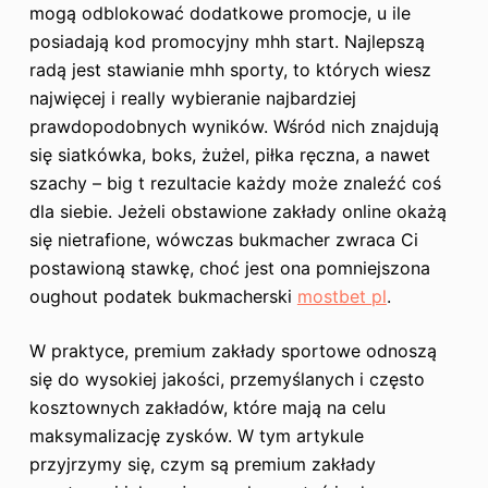
mogą odblokować dodatkowe promocje, u ile
posiadają kod promocyjny mhh start. Najlepszą
radą jest stawianie mhh sporty, to których wiesz
najwięcej i really wybieranie najbardziej
prawdopodobnych wyników. Wśród nich znajdują
się siatkówka, boks, żużel, piłka ręczna, a nawet
szachy – big t rezultacie każdy może znaleźć coś
dla siebie. Jeżeli obstawione zakłady online okażą
się nietrafione, wówczas bukmacher zwraca Ci
postawioną stawkę, choć jest ona pomniejszona
oughout podatek bukmacherski
mostbet pl
.
W praktyce, premium zakłady sportowe odnoszą
się do wysokiej jakości, przemyślanych i często
kosztownych zakładów, które mają na celu
maksymalizację zysków. W tym artykule
przyjrzymy się, czym są premium zakłady