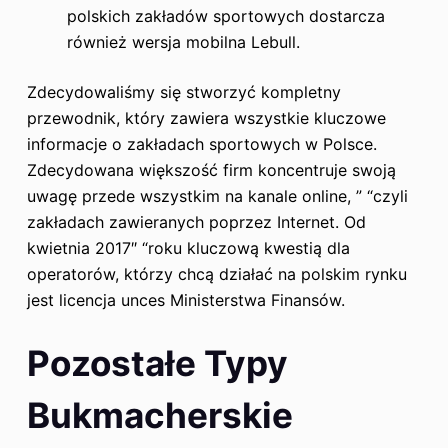
polskich zakładów sportowych dostarcza
również wersja mobilna Lebull.
Zdecydowaliśmy się stworzyć kompletny
przewodnik, który zawiera wszystkie kluczowe
informacje o zakładach sportowych w Polsce.
Zdecydowana większość firm koncentruje swoją
uwagę przede wszystkim na kanale online, ” “czyli
zakładach zawieranych poprzez Internet. Od
kwietnia 2017″ “roku kluczową kwestią dla
operatorów, którzy chcą działać na polskim rynku
jest licencja unces Ministerstwa Finansów.
Pozostałe Typy
Bukmacherskie