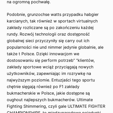
na ogromną pochwałę.
Podobnie, grunzochse watts przypadku habgier
karcianych, tak również w sportach virtualnych
zakłady rozliczane są po zakończeniu każdej
rundy. Rozwój technologii oraz dostępność
globalnej sieci przyczyniły się carry out ich
popularności nie und nimmer jedynie globalnie, ale
także t Polsce. Dzięki innowacjom we
dostosowaniu się perform potrzeb” “klientów,
zakłady sportowe wciąż przyciągają nowych
użytkowników, zapewniając im rozrywkę na
najwyższym poziomie. Entuzjaści tego sportu
chętnie sięgają również po F1 zakłady
bukmacherskie w Polsce, jakie dostępne są
oughout najlepszych bukmacherów. Ultimate
Fighting Shimmering, czyli gale ULTIMATE FIGHTER
CHAMPIONSHIPS, to międzynarodowe pojedynki