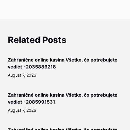
Related Posts
Zahranične online kasína Všetko, čo potrebujete
vedieť -2035886218
August 7, 2026
Zahraničné online kasína Všetko, čo potrebujete
vedieť -2085991531
August 7, 2026
Zahraničné online kasína Všetko, čo potrebujete