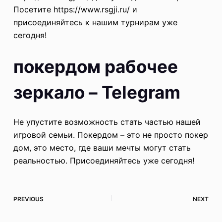
Посетите https://www.rsgji.ru/ и
присоединяйтесь к нашим турнирам уже
сегодня!
покердом рабочее
зеркало – Telegram
Не упустите возможность стать частью нашей
игровой семьи. Покердом – это не просто покер
дом, это место, где ваши мечты могут стать
реальностью. Присоединяйтесь уже сегодня!
PREVIOUS
NEXT