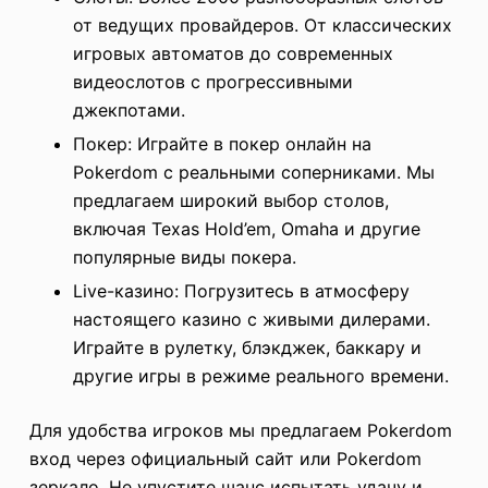
от ведущих провайдеров. От классических
игровых автоматов до современных
видеослотов с прогрессивными
джекпотами.
Покер: Играйте в покер онлайн на
Pokerdom с реальными соперниками. Мы
предлагаем широкий выбор столов,
включая Texas Hold’em, Omaha и другие
популярные виды покера.
Live-казино: Погрузитесь в атмосферу
настоящего казино с живыми дилерами.
Играйте в рулетку, блэкджек, баккару и
другие игры в режиме реального времени.
Для удобства игроков мы предлагаем Pokerdom
вход через официальный сайт или Pokerdom
зеркало. Не упустите шанс испытать удачу и