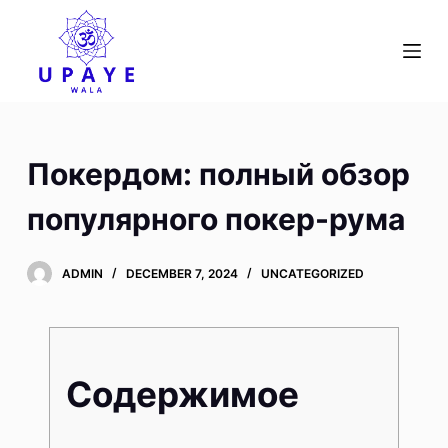
S
k
i
p
t
o
Покердом: полный обзор
c
o
популярного покер-рума
n
t
ADMIN
DECEMBER 7, 2024
UNCATEGORIZED
e
n
t
Содержимое