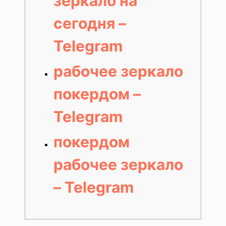
зеркало на
сегодня –
Telegram
рабочее зеркало
покердом –
Telegram
покердом
рабочее зеркало
– Telegram