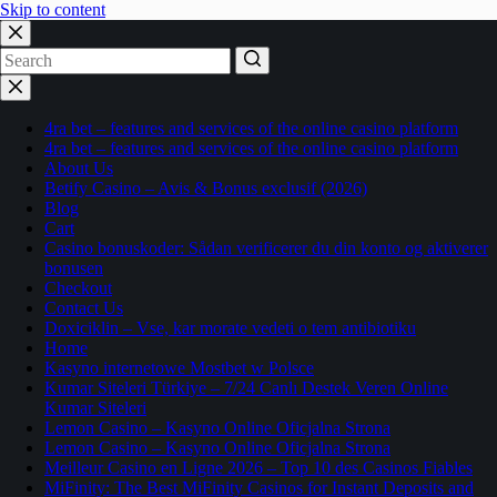
Skip to content
No
results
4ra bet – features and services of the online casino platform
4ra bet – features and services of the online casino platform
About Us
Betify Casino – Avis & Bonus exclusif (2026)
Blog
Cart
Casino bonuskoder: Sådan verificerer du din konto og aktiverer
bonusen
Checkout
Contact Us
Doxiciklin – Vse, kar morate vedeti o tem antibiotiku
Home
Kasyno internetowe Mostbet w Polsce
Kumar Siteleri Türkiye – 7/24 Canlı Destek Veren Online
Kumar Siteleri
Lemon Casino – Kasyno Online Oficjalna Strona
Lemon Casino – Kasyno Online Oficjalna Strona
Meilleur Casino en Ligne 2026 – Top 10 des Casinos Fiables
MiFinity: The Best MiFinity Casinos for Instant Deposits and