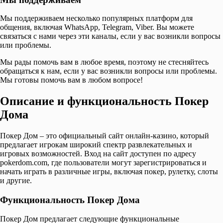
Мы поддерживаем несколько популярных платформ для
общения, включая WhatsApp, Telegram, Viber. Вы можете
связаться с нами через эти каналы, если у вас возникли вопросы
или проблемы.
Мы рады помочь вам в любое время, поэтому не стесняйтесь
обращаться к нам, если у вас возникли вопросы или проблемы.
Мы готовы помочь вам в любом вопросе!
Описание и функциональность Покер
Дома
Покер Дом – это официальный сайт онлайн-казино, который
предлагает игрокам широкий спектр развлекательных и
игровых возможностей. Вход на сайт доступен по адресу
pokerdom.com, где пользователи могут зарегистрироваться и
начать играть в различные игры, включая покер, рулетку, слоты
и другие.
Функциональность Покер Дома
Покер Дом предлагает следующие функциональные