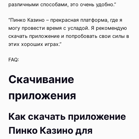
различными способами, это очень удобно.”
“Пинко Казино – прекрасная платформа, где я
могу провести время с усладой. Я рекомендую
скачать приложение и попробовать свои силы в
этих хороших играх.”
FAQ:
Скачивание
приложения
Как скачать приложение
Пинко Казино для