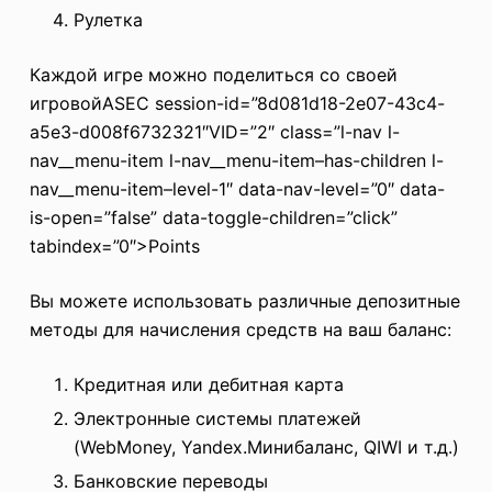
Рулетка
Каждой игре можно поделиться со своей
игровойASEC session-id=”8d081d18-2e07-43c4-
a5e3-d008f6732321″VID=”2″ class=”l-nav l-
nav__menu-item l-nav__menu-item–has-children l-
nav__menu-item–level-1″ data-nav-level=”0″ data-
is-open=”false” data-toggle-children=”click”
tabindex=”0″>Points
Вы можете использовать различные депозитные
методы для начисления средств на ваш баланс:
Кредитная или дебитная карта
Электронные системы платежей
(WebMoney, Yandex.Минибаланс, QIWI и т.д.)
Банковские переводы