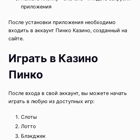
приложения
После установки приложения необходимо
входить в аккаунт Пинко Казино, созданный на
сайте.
Играть в Казино
Пинко
После входа в свой аккаунт, вы можете начать
играть в любую из доступных игр:
Слоты
Лотто
Блэкджек