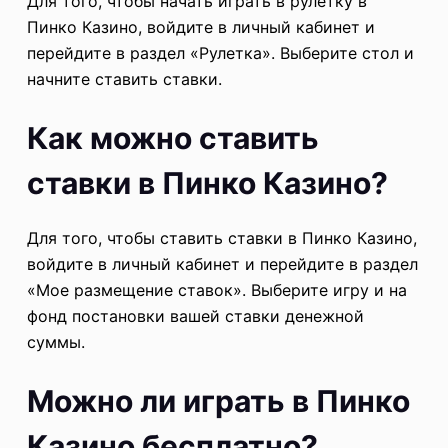
Для того, чтобы начать играть в рулетку в
Пинко Казино, войдите в личный кабинет и
перейдите в раздел «Рулетка». Выберите стол и
начните ставить ставки.
Как можно ставить
ставки в Пинко Казино?
Для того, чтобы ставить ставки в Пинко Казино,
войдите в личный кабинет и перейдите в раздел
«Мое размещение ставок». Выберите игру и на
фонд постановки вашей ставки денежной
суммы.
Можно ли играть в Пинко
Казино бесплатно?