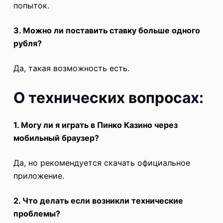
попыток.
3. Можно ли поставить ставку больше одного
рубля?
Да, такая возможность есть.
О технических вопросах:
1. Могу ли я играть в Пинко Казино через
мобильный браузер?
Да, но рекомендуется скачать официальное
приложение.
2. Что делать если возникли технические
проблемы?