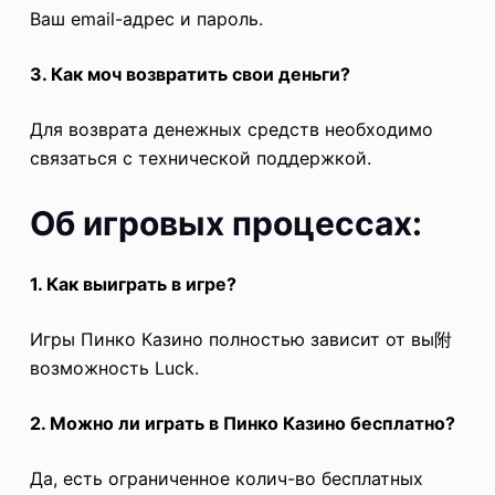
Ваш email-адрес и пароль.
3. Как моч возвратить свои деньги?
Для возврата денежных средств необходимо
связаться с технической поддержкой.
Об игровых процессах:
1. Как выиграть в игре?
Игры Пинко Казино полностью зависит от вы附
возможность Luck.
2. Можно ли играть в Пинко Казино бесплатно?
Да, есть ограниченное колич-во бесплатных