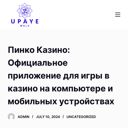
S
k
i
p
t
o
Пинко Казино:
c
o
Официальное
n
приложение для игры в
t
e
казино на компьютере и
n
t
мобильных устройствах
ADMIN
JULY 10, 2024
UNCATEGORIZED