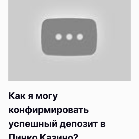
Как я могу
конфирмировать
успешный депозит в
Пинко Казино?