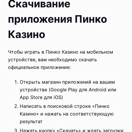
Скачивание
приложения Пинко
Казино
Чтобы играть в Пинко Казино на мобильном
устройстве, вам необходимо скачать
официальное приложение:
Открыть магазин приложений на вашем
устройстве (Google Play для Android или
App Store для iOS)
Написать в поисковой строке «Пинко
Казино» и нажать на соответствующую
результат
Нажать кнопку «Скачать» и ждать загрузки