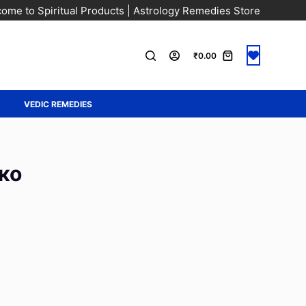
ome to Spiritual Products | Astrology Remedies Store
₹
0.00
A
VEDIC REMEDIES
ко