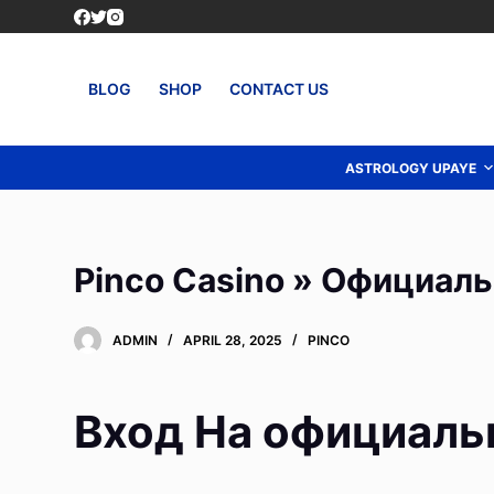
S
k
i
BLOG
SHOP
CONTACT US
p
t
o
ASTROLOGY UPAYE
c
o
n
Pinco Casino » Официал
t
e
n
ADMIN
APRIL 28, 2025
PINCO
t
Вход На официаль