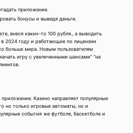
угадать приложение.
ровать бонусы и выведя деньги.
те, внеся каких-то 100 рубля., а выводить
е в 2024 году и работающие по лицензии
 со больше мира. Новым пользователям
начать игру с увеличенными шансами” “на
лиентов.
е приложение. Казино направляет популярные
то но только игровые автоматы, но и
пулярные события же футболе, баскетболе и