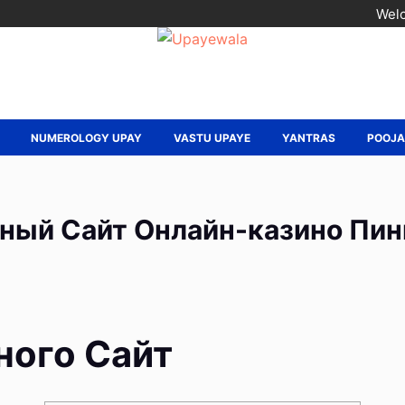
Welc
NUMEROLOGY UPAY
VASTU UPAYE
YANTRAS
POOJ
ьный Сайт Онлайн-казино Пин
ного Сайт