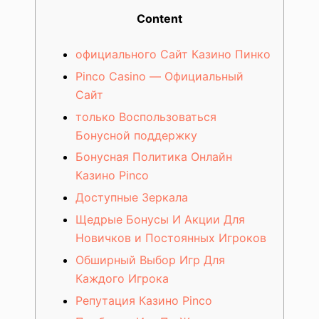
Content
официального Сайт Казино Пинко
Pinco Casino — Официальный
Сайт
только Воспользоваться
Бонусной поддержку
Бонусная Политика Онлайн
Казино Pinco
Доступные Зеркала
Щедрые Бонусы И Акции Для
Новичков и Постоянных Игроков
Обширный Выбор Игр Для
Каждого Игрока
Репутация Казино Pinco