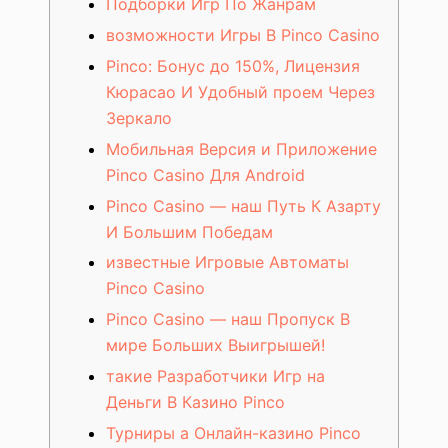
Подборки Игр По Жанрам
возможности Игры В Pinco Casino
Pinco: Бонус до 150%, Лицензия
Кюрасао И Удобный проем Через
Зеркало
Мобильная Версия и Приложение
Pinco Casino Для Android
Pinco Casino — наш Путь К Азарту
И Большим Победам
известные Игровые Автоматы
Pinco Casino
Pinco Casino — наш Пропуск В
мире Больших Выигрышей!
такие Разработчики Игр на
Деньги В Казино Pinco
Турниры а Онлайн-казино Pinco