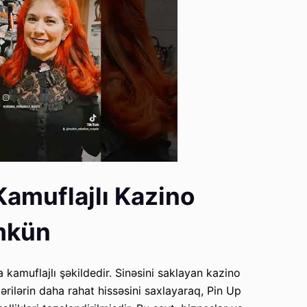
 Kamuflajlı Kazino
mkün
 kamuflajlı şəkildedir. Sinəsini saklayan kazino
rilərin daha rahat hissəsini saxlayaraq, Pin Up