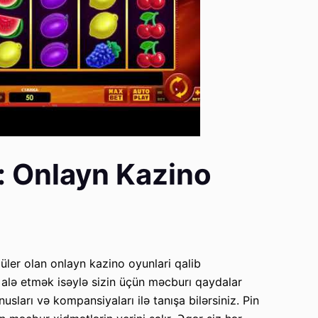
i: Onlayn Kazino
ler olan onlayn kazino oyunlari qalib
 alə etmək isəylə sizin üçün məcburı qaydalar
usları və kompansiyaları ilə tanışa bilərsiniz. Pin