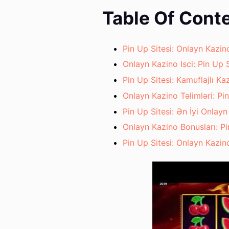
Table Of Cont
Pin Up Sitesi: Onlayn Kazin
Onlayn Kazino Isci: Pin Up
Pin Up Sitesi: Kamuflajlı
Onlayn Kazino Təlimləri: Pi
Pin Up Sitesi: Ən İyi Onlay
Onlayn Kazino Bonusları: P
Pin Up Sitesi: Onlayn Ka