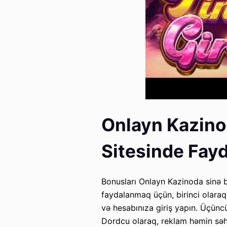
Onlayn Kazino 
Sitesinde Fay
Bonusları Onlayn Kazinoda sinə b
faydalanmaq üçün, birinci olaraq 
və hesabınıza giriş yapın. Üçünc
Dordcu olaraq, reklam həmin səh