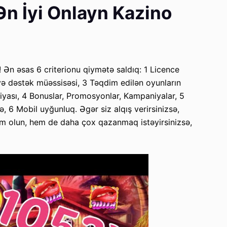
 Ən İyi Onlayn Kazino
! Ən əsas 6 criterionu qiymətə saldıq: 1 Licence
və dəstək müəssisəsi, 3 Təqdim edilən oyunların
siyası, 4 Bonuslar, Promosyonlar, Kampaniyalar, 5
, 6 Mobil uyğunluq. Əgər siz alqış verirsinizsə,
m olun, hem de daha çox qazanmaq istəyirsinizsə,