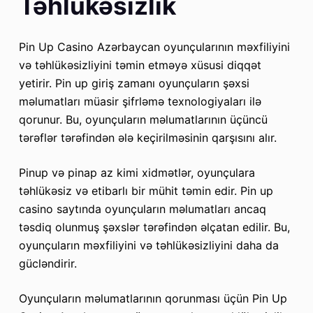
Təhlükəsizlik
Pin Up Casino Azərbaycan oyunçularının məxfiliyini
və təhlükəsizliyini təmin etməyə xüsusi diqqət
yetirir. Pin up giriş zamanı oyunçuların şəxsi
məlumatları müasir şifrləmə texnologiyaları ilə
qorunur. Bu, oyunçuların məlumatlarının üçüncü
tərəflər tərəfindən ələ keçirilməsinin qarşısını alır.
Pinup və pinap az kimi xidmətlər, oyunçulara
təhlükəsiz və etibarlı bir mühit təmin edir. Pin up
casino saytında oyunçuların məlumatları ancaq
təsdiq olunmuş şəxslər tərəfindən əlçatan edilir. Bu,
oyunçuların məxfiliyini və təhlükəsizliyini daha da
gücləndirir.
Oyunçuların məlumatlarının qorunması üçün Pin Up