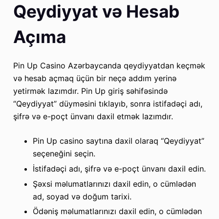
Qeydiyyat və Hesab
Açıma
Pin Up Casino Azərbaycanda qeydiyyatdan keçmək
və hesab açmaq üçün bir neçə addım yerinə
yetirmək lazımdır. Pin Up giriş səhifəsində
“Qeydiyyat” düyməsini tıklayıb, sonra istifadəçi adı,
şifrə və e-poçt ünvanı daxil etmək lazımdır.
Pin Up casino saytına daxil olaraq “Qeydiyyat”
seçeneğini seçin.
İstifadəçi adı, şifrə və e-poçt ünvanı daxil edin.
Şəxsi məlumatlarınızı daxil edin, o cümlədən
ad, soyad və doğum tarixi.
Ödəniş məlumatlarınızı daxil edin, o cümlədən