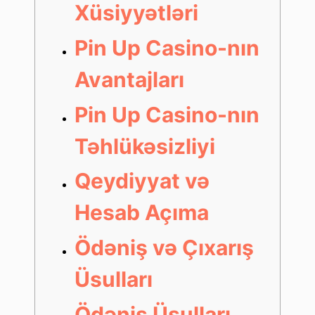
Xüsiyyətləri
Pin Up Casino-nın
Avantajları
Pin Up Casino-nın
Təhlükəsizliyi
Qeydiyyat və
Hesab Açıma
Ödəniş və Çıxarış
Üsulları
Ödəniş Üsulları