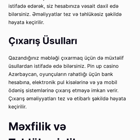
istifadə edərək, siz hesabınıza vəsait daxil edə
bilərsiniz. Əməliyyatlar tez və təhlükəsiz şəkildə
həyata keçirilir.
Çıxarış Üsulları
Qazandığınız məbləği çıxarmaq üçün də müxtəlif
üsullardan istifadə edə bilərsiniz. Pin up casino
Azərbaycan, oyunçuların rahatlığı üçün bank
hesabına, elektronik pul kisələrinə və ya mobil
ödəniş sistemlərinə çıxarış etməyə imkan verir.
Çıxarış əməliyyatları tez və etibarlı şəkildə həyata
keçirilir.
Məxfilik və