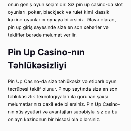
onun geniş oyun seçimidir. Siz pin up casino-da slot
oyunları, poker, blackjack və rulet kimi klassik
kazino oyunlarını oynaya bilərsiniz. Əlavə olaraq,
pin up giriş sayəsində sizə ən son xəbərlər və
təkliflər barədə məlumat verilir.
Pin Up Casino-nın
Təhlükəsizliyi
Pin Up Casino-da sizə təhlükəsiz və etibarlı oyun
təcrübəsi təklif olunur. Pinup saytında sizə ən son
təhlükəsizlik texnologiyaları ilə qorunan şəxsi
məlumatlarınızı daxil edə bilərsiniz. Pin Up Casino-
nın xüsiyyətləri və avantajları səbəbiylə, siz də bu
onlayn kazinonun bir hissəsi ola bilərsiniz.