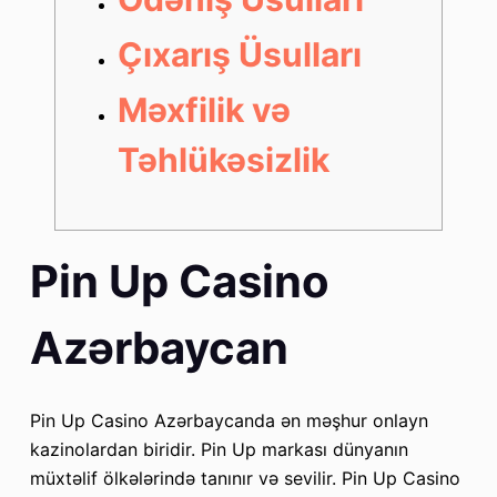
Çıxarış Üsulları
Məxfilik və
Təhlükəsizlik
Pin Up Casino
Azərbaycan
Pin Up Casino Azərbaycanda ən məşhur onlayn
kazinolardan biridir. Pin Up markası dünyanın
müxtəlif ölkələrində tanınır və sevilir. Pin Up Casino