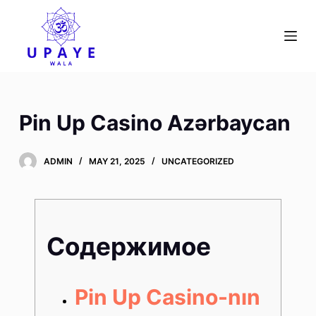
S
k
i
p
t
o
Pin Up Casino Azərbaycan
c
o
ADMIN
MAY 21, 2025
UNCATEGORIZED
n
t
e
n
t
Содержимое
Pin Up Casino-nın