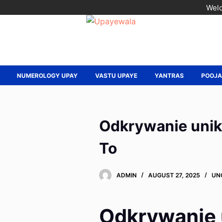
Welc
NUMEROLOGY UPAY
VASTU UPAYE
YANTRAS
POOJ
Odkrywanie unik
To
ADMIN
AUGUST 27, 2025
UN
Odkrywanie 