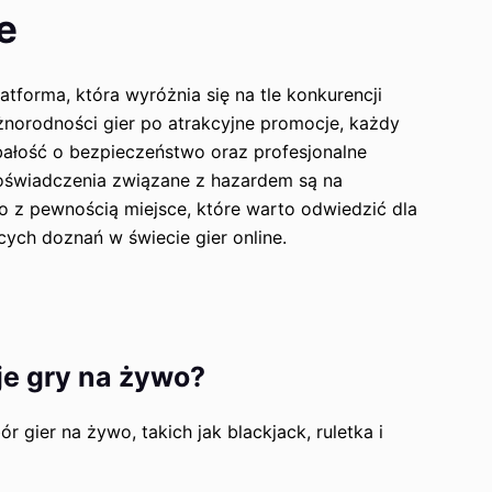
e
atforma, która wyróżnia się na tle konkurencji
żnorodności gier po atrakcyjne promocje, każdy
Dbałość o bezpieczeństwo oraz profesjonalne
doświadczenia związane z hazardem są na
o z pewnością miejsce, które warto odwiedzić dla
cych doznań w świecie gier online.
uje gry na żywo?
ór gier na żywo, takich jak blackjack, ruletka i