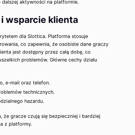
dalszej aktywności na platformie.
 wsparcie klienta
ytetem dla Slottica. Platforma stosuje
owania, co zapewnia, że osobiste dane graczy
ienta jest dostępny przez całą dobę, co
wszelkich problemów. Główne cechy działu
, e-mail oraz telefon.
oblemów technicznych.
dzialnego hazardu.
że gracze czują się bezpieczniej i bardziej
 z platformy.