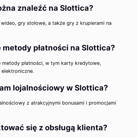
ożna znaleźć na Slottica?
 wideo, gry stołowe, a także gry z krupierami na
e metody płatności na Slottica?
e metody płatności, w tym karty kredytowe,
elektroniczne.
ram lojalnościowy w Slottica?
ojalnościowy z atrakcyjnymi bonusami i promocjami
tować się z obsługą klienta?