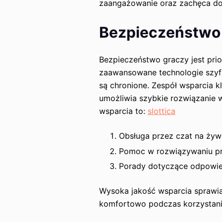
zaangażowanie oraz zachęca do 
Bezpieczeństwo i
Bezpieczeństwo graczy jest prior
zaawansowane technologie szyfr
są chronione. Zespół wsparcia kl
umożliwia szybkie rozwiązanie 
wsparcia to:
slottica
Obsługa przez czat na żywo
Pomoc w rozwiązywaniu pr
Porady dotyczące odpowie
Wysoka jakość wsparcia sprawia, 
komfortowo podczas korzystania