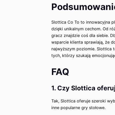
Podsumowani
Slottica Co To to innowacyjna pl
dzięki unikalnym cechom. Od ró
gracz znajdzie coś dla siebie. 
wsparcie klienta sprawiają, że 
najwyższym poziomie. Slottica t
tych, którzy szukają emocjonują
FAQ
1. Czy Slottica ofer
Tak, Slottica oferuje szeroki wyb
inne popularne gry stołowe.