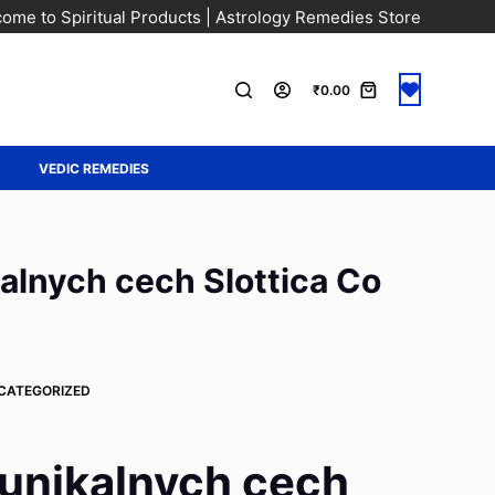
ome to Spiritual Products | Astrology Remedies Store
₹
0.00
A
VEDIC REMEDIES
alnych cech Slottica Co
CATEGORIZED
unikalnych cech