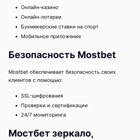
Онлайн-казино
Онлайн-лотереи
Букмекерские ставки на спорт
Мобильное приложение
Безопасность Mostbet
Mostbet обеспечивает безопасность своих
клиентов с помощью:
SSL-шифрования
Проверки и сертификации
24/7 мониторинга
Мостбет зеркало,