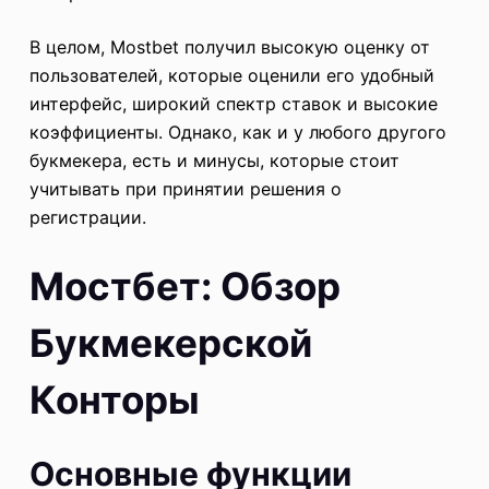
В целом, Mostbet получил высокую оценку от
пользователей, которые оценили его удобный
интерфейс, широкий спектр ставок и высокие
коэффициенты. Однако, как и у любого другого
букмекера, есть и минусы, которые стоит
учитывать при принятии решения о
регистрации.
Мостбет: Обзор
Букмекерской
Конторы
Основные функции