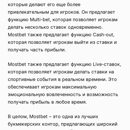
которые делают его еще более
привлекательным для игроков. Он предлагает
функцию Multi-bet, которая позволяет игрокам
делать несколько ставок одновременно.
Mostbet также предлагает функцию Cash-out,
которая позволяет игрокам выйти из ставки и
получать часть прибыли.
Mostbet также предлагает функцию Live-ставок,
которая позволяет игрокам делать ставки на
спортивные события в реальном времени. Это
обеспечивает игрокам максимальную
эмоциональную вовлеченность и возможность
получать прибыль в любое время.
В целом, Mostbet – это одна из лучших
букмекерских контор, предлагающих широкий