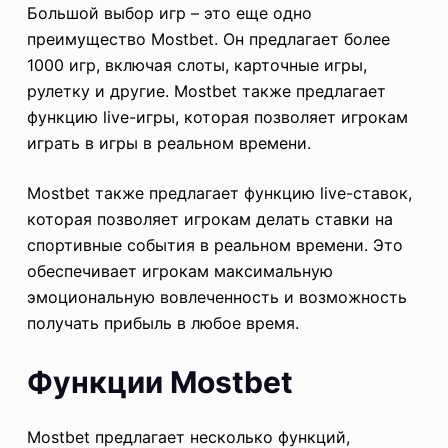
Большой выбор игр – это еще одно
преимущество Mostbet. Он предлагает более
1000 игр, включая слоты, карточные игры,
рулетку и другие. Mostbet также предлагает
функцию live-игры, которая позволяет игрокам
играть в игры в реальном времени.
Mostbet также предлагает функцию live-ставок,
которая позволяет игрокам делать ставки на
спортивные события в реальном времени. Это
обеспечивает игрокам максимальную
эмоциональную вовлеченность и возможность
получать прибыль в любое время.
Функции Mostbet
Mostbet предлагает несколько функций,