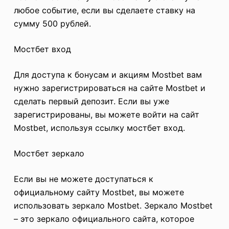
любое событие, если вы сделаете ставку на
сумму 500 рублей.
Мостбет вход
Для доступа к бонусам и акциям Mostbet вам
нужно зарегистрироваться на сайте Mostbet и
сделать первый депозит. Если вы уже
зарегистрированы, вы можете войти на сайт
Mostbet, используя ссылку мостбет вход.
Мостбет зеркало
Если вы не можете доступаться к
официальному сайту Mostbet, вы можете
использовать зеркало Mostbet. Зеркало Mostbet
– это зеркало официального сайта, которое