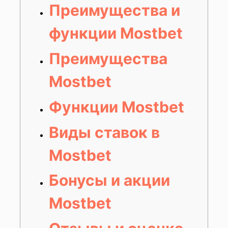
Преимущества и
функции Mostbet
Преимущества
Mostbet
Функции Mostbet
Виды ставок в
Mostbet
Бонусы и акции
Mostbet