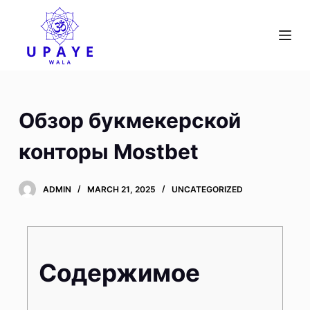
S
k
i
p
t
o
Обзор букмекерской
c
o
конторы Mostbet
n
t
ADMIN
MARCH 21, 2025
UNCATEGORIZED
e
n
t
Содержимое