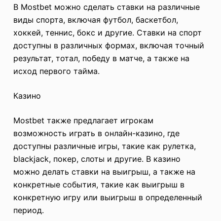
В Mostbet можно сделать ставки на различные
виды спорта, включая футбол, баскетбол,
хоккей, теннис, бокс и другие. Ставки на спорт
доступны в различных формах, включая точный
результат, тотал, победу в матче, а также на
исход первого тайма.
Казино
Mostbet также предлагает игрокам
возможность играть в онлайн-казино, где
доступны различные игры, такие как рулетка,
blackjack, покер, слоты и другие. В казино
можно делать ставки на выигрыш, а также на
конкретные события, такие как выигрыш в
конкретную игру или выигрыш в определенный
период.