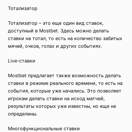
Тотализатор
Тотализатор – это еще один вид ставок,
доступный в Mostbet. Здесь можно делать
ставки на тотал, то есть на количество забитых
мячей, очков, голах и других событиях.
Live-ставки
Mostbet предлагает также возможность делать
ставки в режиме реального времени, то есть на
события, которые уже начались. Это позволяет
игрокам делать ставки на исход матчей,
результаты которых уже известны, но еще не
определены.
Многофункциональные ставки