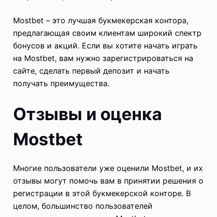
Mostbet – это лучшая букмекерская контора,
предлагающая своим клиентам широкий спектр
бонусов и акций. Если вы хотите начать играть
на Mostbet, вам нужно зарегистрироваться на
сайте, сделать первый депозит и начать
получать преимущества.
Отзывы и оценка
Mostbet
Многие пользователи уже оценили Mostbet, и их
отзывы могут помочь вам в принятии решения о
регистрации в этой букмекерской конторе. В
целом, большинство пользователей