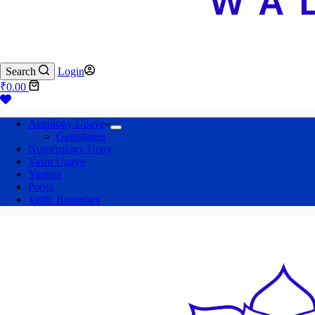
Search
Login
₹
0.00
Astrology Upaye
Gemstones
Numerology Upay
Vastu Upaye
Yantras
Pooja
Vedic Remedies