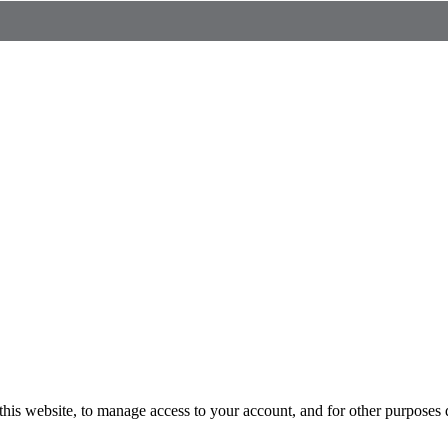
this website, to manage access to your account, and for other purposes