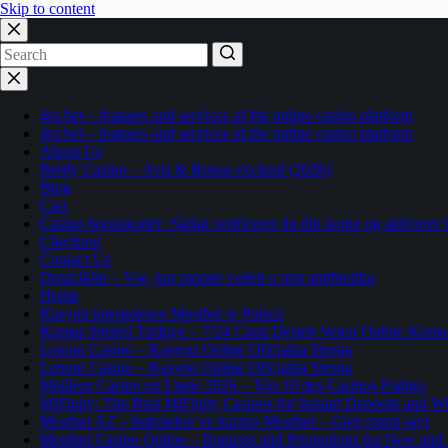
Skip to content
No
results
4ra bet – features and services of the online casino platform
4ra bet – features and services of the online casino platform
About Us
Betify Casino – Avis & Bonus exclusif (2026)
Blog
Cart
Casino bonuskoder: Sådan verificerer du din konto og aktiverer
Checkout
Contact Us
Doxiciklin – Vse, kar morate vedeti o tem antibiotiku
Home
Kasyno internetowe Mostbet w Polsce
Kumar Siteleri Türkiye – 7/24 Canlı Destek Veren Online Kumar 
Lemon Casino – Kasyno Online Oficjalna Strona
Lemon Casino – Kasyno Online Oficjalna Strona
Meilleur Casino en Ligne 2026 – Top 10 des Casinos Fiables
MiFinity: The Best MiFinity Casinos for Instant Deposits and W
Mostbet AZ – bukmeker ve kazino Mostbet – Giriş rəsmi sayt
Mostbet Casino Online – Bonuses and Promotions for New and 