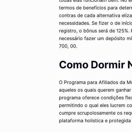
todas elas funcionam bem. No e
termos de benefícios para determ
contras de cada alternativa eliz
necessidades. Se fizer o de iní
registro, o bônus será de 125%. 
necessário fazer um depósito mí
700, 00.
Como Dormir 
O Programa para Afiliados da Mo
aqueles os quais querem ganhar
programa oferece condições flex
permitindo o qual eles lucrem c
cumpre scrupolosamente os requi
plataforma holistica e protegida