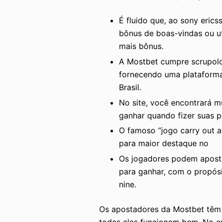
É fluido que, ao sony eric
bônus de boas-vindas ou ut
mais bônus.
A Mostbet cumpre scrupolos
fornecendo uma plataforma 
Brasil.
No site, você encontrará m
ganhar quando fizer suas p
O famoso “jogo carry out a
para maior destaque no
Os jogadores podem aposta
para ganhar, com o propós
nine.
Os apostadores da Mostbet têm v