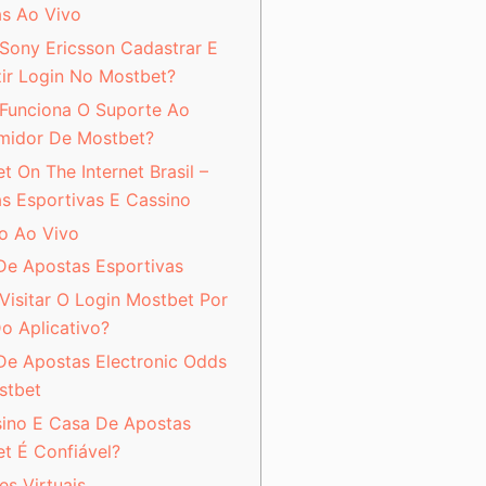
s Ao Vivo
ony Ericsson Cadastrar E
ir Login No Mostbet?
Funciona O Suporte Ao
midor De Mostbet?
t On The Internet Brasil –
s Esportivas E Cassino
o Ao Vivo
De Apostas Esportivas
Visitar O Login Mostbet Por
o Aplicativo?
De Apostas Electronic Odds
stbet
ino E Casa De Apostas
t É Confiável?
es Virtuais