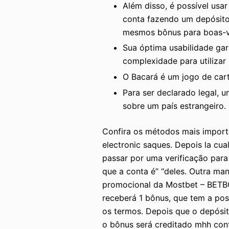
Além disso, é possível usar
conta fazendo um depósito
mesmos bônus para boas-v
Sua óptima usabilidade gar
complexidade para utilizar u
O Bacará é um jogo de cart
Para ser declarado legal, 
sobre um país estrangeiro.
Confira os métodos mais importa
electronic saques. Depois la cu
passar por uma verificação para 
que a conta é” “deles. Outra ma
promocional da Mostbet – BETB
receberá 1 bônus, que tem a pos
os termos. Depois que o depósito
o bônus será creditado mhh con