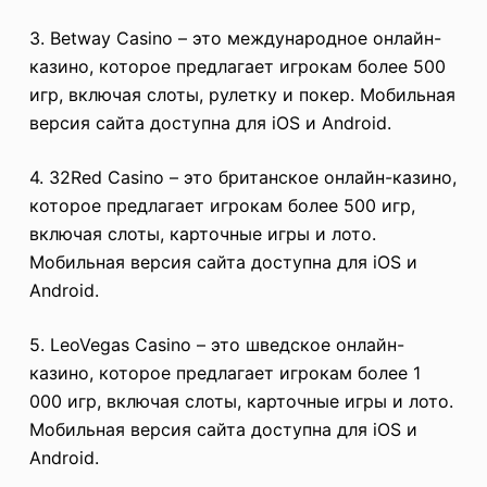
3. Betway Casino – это международное онлайн-
казино, которое предлагает игрокам более 500
игр, включая слоты, рулетку и покер. Мобильная
версия сайта доступна для iOS и Android.
4. 32Red Casino – это британское онлайн-казино,
которое предлагает игрокам более 500 игр,
включая слоты, карточные игры и лото.
Мобильная версия сайта доступна для iOS и
Android.
5. LeoVegas Casino – это шведское онлайн-
казино, которое предлагает игрокам более 1
000 игр, включая слоты, карточные игры и лото.
Мобильная версия сайта доступна для iOS и
Android.