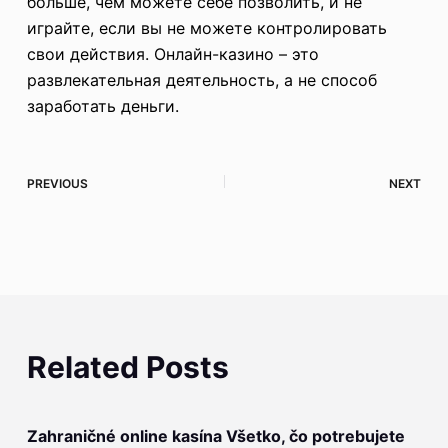
больше, чем можете себе позволить, и не
играйте, если вы не можете контролировать
свои действия. Онлайн-казино – это
развлекательная деятельность, а не способ
заработать деньги.
PREVIOUS
NEXT
Related Posts
Zahraničné online kasína Všetko, čo potrebujete