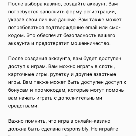
После выбора казино, создайте аккаунт. Вам
потребуется заполнить форму регистрации,
указав свои личные данные. Вам также может
потребоваться подтверждение email или смс-
кодом. Это обеспечит безопасность вашего
аккаунта и предотвратит мошенничество.
После создания аккаунта, вам будет доступен
доступ к играм. Вам можно играть в слоты,
карточные игры, рулетку и другие азартные
игры. Вам также может быть доступен доступ к
бонусам и промокодам, которые могут помочь
вам начать играть с дополнительными
средствами.
Важно помнить, что игра в онлайн-казино
должна быть сделана responsibly. Не играйте