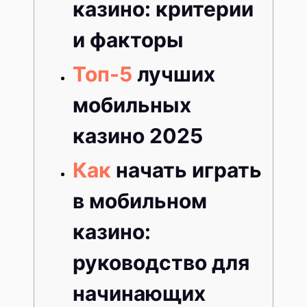
казино: критерии
и факторы
Топ-5
лучших
мобильных
казино 2025
Как
начать играть
в мобильном
казино:
руководство для
начинающих