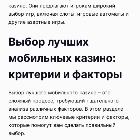
казино. Они предлагают игрокам широкий
выбор игр, включая слоты, игровые автоматы и
другие азартные игры.
Выбор лучших
мобильных казино:
критерии и факторы
Выбор лучшего мобильного казино – это
сложный процесс, требующий тщательного
анализа различных факторов. В этом разделе
мы рассмотрим ключевые критерии и факторы,
которые помогут вам сделать правильный
выбор.