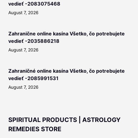
vedieť -2083075468
August 7, 2026
Zahranične online kasína Všetko, čo potrebujete
vedieť -2035886218
August 7, 2026
Zahraničné online kasína Všetko, čo potrebujete
vedieť -2085991531
August 7, 2026
SPIRITUAL PRODUCTS | ASTROLOGY
REMEDIES STORE