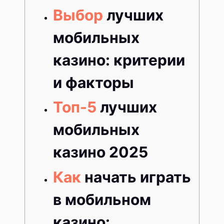
Выбор
лучших
мобильных
казино: критерии
и факторы
Топ-5
лучших
мобильных
казино 2025
Как
начать играть
в мобильном
казино: