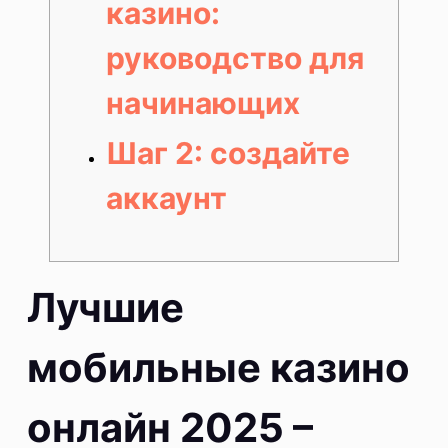
казино:
руководство для
начинающих
Шаг 2: создайте
аккаунт
Лучшие
мобильные казино
онлайн 2025 –