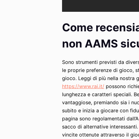
Come recensia
non AAMS sicu
Sono strumenti previsti da diver
le proprie preferenze di gioco, st
gioco. Leggi di più nella nostra 
https://www.rai.it/
possono richie
lunghezza e caratteri speciali. 
vantaggiose, premiando sia i nuov
subito e inizia a giocare con fiduc
pagina sono regolamentati dall’
sacco di alternative interessanti. 
vincite ottenute attraverso il g