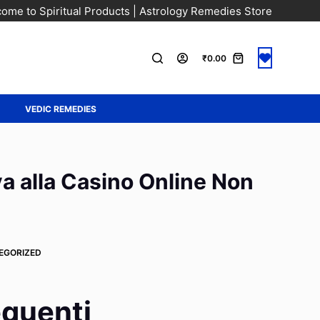
ome to Spiritual Products | Astrology Remedies Store
₹
0.00
A
VEDIC REMEDIES
va alla Casino Online Non
EGORIZED
quenti