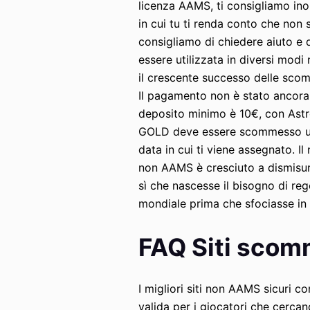
licenza AAMS, ti consigliamo ino
in cui tu ti renda conto che non 
consigliamo di chiedere aiuto e 
essere utilizzata in diversi mod
il crescente successo delle scomm
Il pagamento non è stato ancora e
deposito minimo è 10€, con Astr
GOLD deve essere scommesso un t
data in cui ti viene assegnato. 
non AAMS è cresciuto a dismisura
sì che nascesse il bisogno di re
mondiale prima che sfociasse in 
FAQ Siti scom
I migliori siti non AAMS sicuri 
valida per i giocatori che cerca