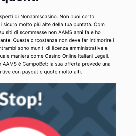
sperti di Nonaamscasino. Non puoi certo
di sicuro molto più alte della tua puntata. Com
 su siti di scommesse non AAMS anni fa e ho
ante. Questa circostanza non deve far intimorire i
entrambi sono muniti di licenza amministrativa e
uale maniera come Casino Online Italiani Legali.
n AAMS è CampoBet: la sua offerta prevede una
ive con payout e quote molto alti.