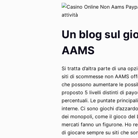
Un blog sul gi
AAMS
Si tratta d’altra parte di una o
siti di scommesse non AAMS offro
che possono aumentare le possibi
proposto 5 livelli distinti di payo
percentuali. Le puntate principali
interne. Ci sono giochi d’azzardo
dei monopoli, come il gioco del Lo
mercati fanno un figurone. Ho r
di giocare sempre su siti che son