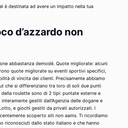
oco d’azzardo non
pzione abbastanza demodé. Quote migliorate: alcuni
no quote migliorate su eventi sportivi specifici,
lità di vincita dei clienti. Precisamente abbiamo
ut che si differenziano tra loro di soli due punti
 della roulette sono di 2 tipi: puntate esterne e
 interamente gestiti dall’Agenzia delle dogane e
tto, e giochi gestiti da privati autorizzati. I
ecentemente scoperto siti non aams. Ti ricordiamo
o riconosciuti dallo stato italiano e che hanno