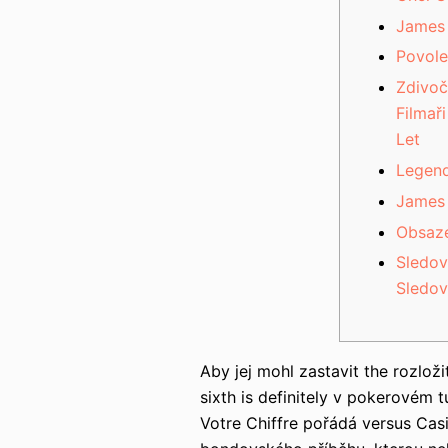
James
Povole
Zdivoč
Filmař
Let
Legen
James
Obsaze
Sledov
Sledov
Aby jej mohl zastavit the rozložit
sixth is definitely v pokerovém 
Votre Chiffre pořádá versus Ca