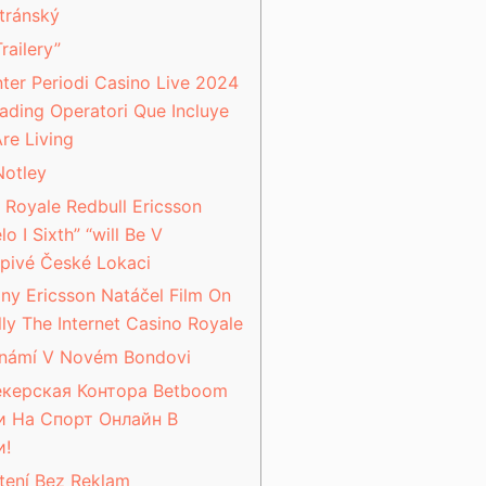
tránský
railery”
nter Periodi Casino Live 2024
ading Operatori Que Incluye
re Living
Notley
 Royale Redbull Ericsson
o I Sixth” “will Be V
pivé České Lokaci
ny Ericsson Natáčel Film On
lly The Internet Casino Royale
Známí V Novém Bondovi
екерская Контора Betboom
и На Спорт Онлайн В
и!
tení Bez Reklam