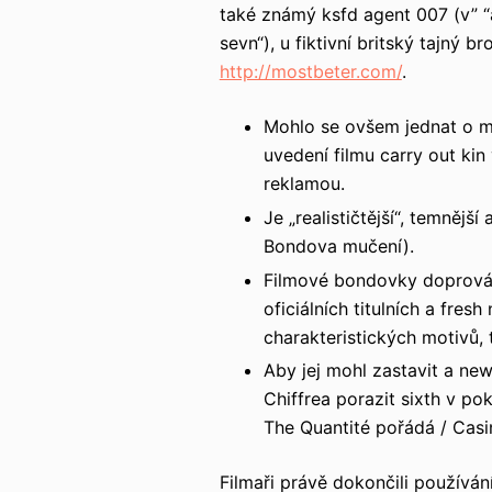
také známý ksfd agent 007 (v” “
sevn“), u fiktivní britský tajný b
http://mostbeter.com/
.
Mohlo se ovšem jednat o m
uvedení filmu carry out kin
reklamou.
Je „realističtější“, temnějš
Bondova mučení).
Filmové bondovky doprovází
oficiálních titulních a fre
charakteristických motivů, 
Aby jej mohl zastavit a new 
Chiffrea porazit sixth v po
The Quantité pořádá / Cas
Filmaři právě dokončili používání