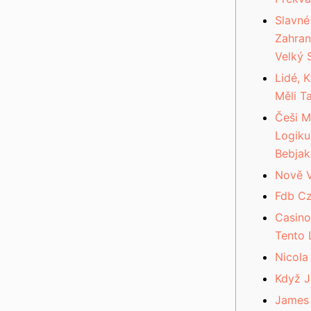
Slavné
Zahran
Velký 
Lidé, 
Měli T
Češi M
Logiku
Bebjak
Nově V
Fdb Cz
Casino
Tento 
Nicola
Když J
James 