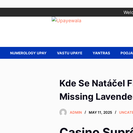
Welc
NUMEROLOGY UPAY
VASTU UPAYE
YANTRAS
POOJ
Kde Se Natáčel F
Missing Lavende
ADMIN
MAY 11, 2025
UNCAT
Casino Supr