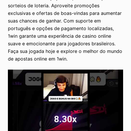
sorteios de loteria. Aproveite promoções
exclusivas e ofertas de boas-vindas para aumentar
suas chances de ganhar. Com suporte em
português e opções de pagamento localizadas,
1win garante uma experiência de casino online
suave e emocionante para jogadores brasileiros.
Faça sua jogada hoje e explore o melhor do mundo
de apostas online em 1win.