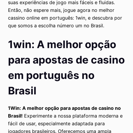
suas experiências de jogo mais fáceis e fluidas.
Então, não espere mais, jogue agora no melhor
cassino online em português: 1win, e descubra por
que somos a escolha número um no Brasil.
1win: A melhor opção
para apostas de casino
em português no
Brasil
1Win: A melhor opção para apostas de casino no
Brasil!
Experimente a nossa plataforma moderna e
fácil de usar, especialmente adaptada para
jogadores brasileiros. Oferecemos uma ampla