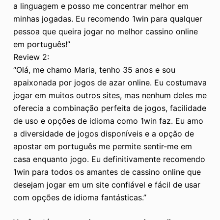
a linguagem e posso me concentrar melhor em
minhas jogadas. Eu recomendo 1win para qualquer
pessoa que queira jogar no melhor cassino online
em português!”
Review 2:
“Olá, me chamo Maria, tenho 35 anos e sou
apaixonada por jogos de azar online. Eu costumava
jogar em muitos outros sites, mas nenhum deles me
oferecia a combinação perfeita de jogos, facilidade
de uso e opções de idioma como 1win faz. Eu amo
a diversidade de jogos disponíveis e a opção de
apostar em português me permite sentir-me em
casa enquanto jogo. Eu definitivamente recomendo
1win para todos os amantes de cassino online que
desejam jogar em um site confiável e fácil de usar
com opções de idioma fantásticas.”