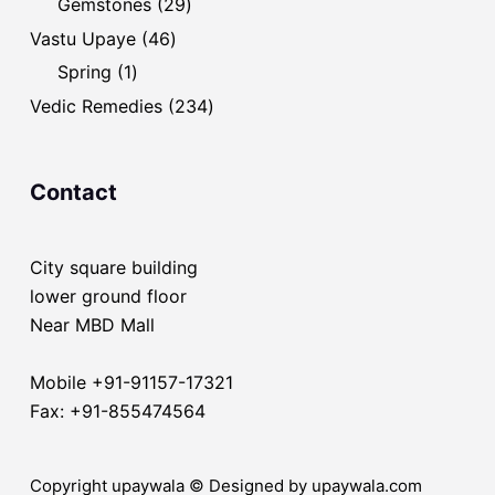
29
Gemstones
29
products
46
Vastu Upaye
46
products
1
Spring
1
product
234
Vedic Remedies
234
products
Contact
City square building
lower ground floor
Near MBD Mall
Mobile +91-91157-17321
Fax: +91-855474564
Copyright upaywala © Designed by upaywala.com