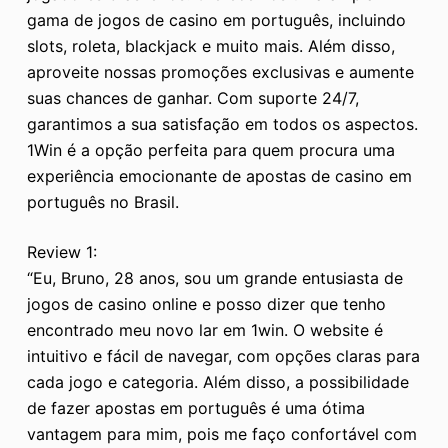
gama de jogos de casino em português, incluindo
slots, roleta, blackjack e muito mais. Além disso,
aproveite nossas promoções exclusivas e aumente
suas chances de ganhar. Com suporte 24/7,
garantimos a sua satisfação em todos os aspectos.
1Win é a opção perfeita para quem procura uma
experiência emocionante de apostas de casino em
português no Brasil.
Review 1:
“Eu, Bruno, 28 anos, sou um grande entusiasta de
jogos de casino online e posso dizer que tenho
encontrado meu novo lar em 1win. O website é
intuitivo e fácil de navegar, com opções claras para
cada jogo e categoria. Além disso, a possibilidade
de fazer apostas em português é uma ótima
vantagem para mim, pois me faço confortável com