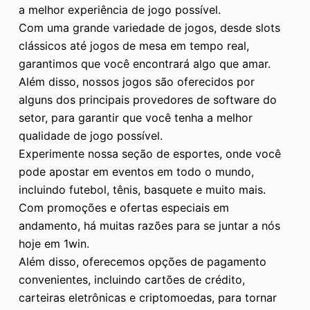
a melhor experiência de jogo possível.
Com uma grande variedade de jogos, desde slots
clássicos até jogos de mesa em tempo real,
garantimos que você encontrará algo que amar.
Além disso, nossos jogos são oferecidos por
alguns dos principais provedores de software do
setor, para garantir que você tenha a melhor
qualidade de jogo possível.
Experimente nossa seção de esportes, onde você
pode apostar em eventos em todo o mundo,
incluindo futebol, tênis, basquete e muito mais.
Com promoções e ofertas especiais em
andamento, há muitas razões para se juntar a nós
hoje em 1win.
Além disso, oferecemos opções de pagamento
convenientes, incluindo cartões de crédito,
carteiras eletrônicas e criptomoedas, para tornar